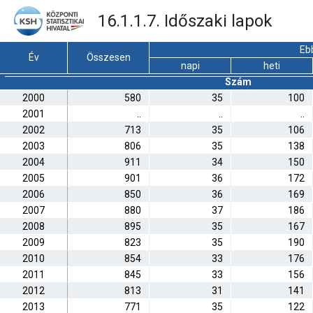
16.1.1.7. Időszaki lapok
Ebb
Év
Összesen
napi
heti
Szám
2000
580
35
100
2001
..
..
..
2002
713
35
106
2003
806
35
138
2004
911
34
150
2005
901
36
172
2006
850
36
169
2007
880
37
186
2008
895
35
167
2009
823
35
190
2010
854
33
176
2011
845
33
156
2012
813
31
141
2013
771
35
122