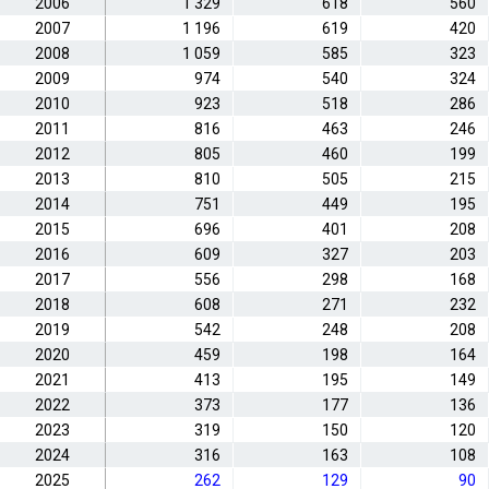
2006
1 329
618
560
2007
1 196
619
420
2008
1 059
585
323
2009
974
540
324
2010
923
518
286
2011
816
463
246
2012
805
460
199
2013
810
505
215
2014
751
449
195
2015
696
401
208
2016
609
327
203
2017
556
298
168
2018
608
271
232
2019
542
248
208
2020
459
198
164
2021
413
195
149
2022
373
177
136
2023
319
150
120
2024
316
163
108
2025
262
129
90