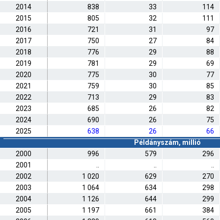
2014
838
33
114
2015
805
32
111
2016
721
31
97
2017
750
27
84
2018
776
29
88
2019
781
29
69
2020
775
30
77
2021
759
30
85
2022
713
29
83
2023
685
26
82
2024
690
26
75
2025
638
26
66
Példányszám, millió
2000
996
579
296
2001
..
..
..
2002
1 020
629
270
2003
1 064
634
298
2004
1 126
644
299
2005
1 197
661
384