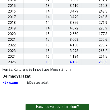
2014
12
3 032
252,7
2015
13
3 410
262,3
2016
14
3 479
248,5
2017
14
3 479
248,5
2018
14
3 876
276,9
2019
14
4 072
290,9
2020
15
2 660
177,3
2021
15
3 009
200,6
2022
15
4 150
276,7
2023
15
3 978
265,2
2024
16
4 184
261,5
2025
16
4 136
258,5
Forrás: Kulturális és Innovációs Minisztérium.
Jelmagyarázat
kék szám
Előzetes adat.