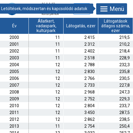
16.1.1.12.
Menü
Állatkertek,
vadasparkok,
kultúrparkok
Állatkert,
Látogatások
Év
vadaspark,
Látogatás, ezer
átlagos száma,
kultúrpark
ezer
2000
11
2 415
219,5
2001
11
2 312
210,2
2002
11
2 402
218,4
2003
11
2 518
228,9
2004
12
2 788
232,3
2005
12
2 830
235,8
2006
12
2 766
230,5
2007
12
2 733
227,8
2008
12
2 968
247,3
2009
12
2 752
229,3
2010
12
2 804
233,7
2011
12
3 450
287,5
2012
12
2 862
238,5
2013
11
2 754
250,4