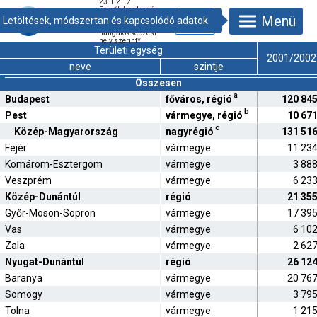
23.1.2.12.
Felsőfokú alap- és
Menü
mesterképzésben
részt vevő
hallgatók képzési
hely szerint
*
Területi egység
2001/2002
neve
szintje
Összesen
a
Budapest
főváros, régió
120 84
b
Pest
vármegye, régió
10 67
c
Közép-Magyarország
nagyrégió
131 51
Fejér
vármegye
11 23
Komárom-Esztergom
vármegye
3 88
Veszprém
vármegye
6 23
Közép-Dunántúl
régió
21 35
Győr-Moson-Sopron
vármegye
17 39
Vas
vármegye
6 10
Zala
vármegye
2 62
Nyugat-Dunántúl
régió
26 12
Baranya
vármegye
20 76
Somogy
vármegye
3 79
Tolna
vármegye
1 21