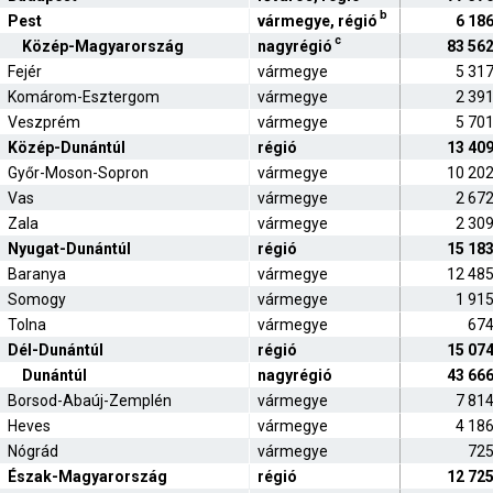
b
Pest
vármegye, régió
6 18
c
Közép-Magyarország
nagyrégió
83 56
Fejér
vármegye
5 31
Komárom-Esztergom
vármegye
2 39
Veszprém
vármegye
5 70
Közép-Dunántúl
régió
13 40
Győr-Moson-Sopron
vármegye
10 20
Vas
vármegye
2 67
Zala
vármegye
2 30
Nyugat-Dunántúl
régió
15 18
Baranya
vármegye
12 48
Somogy
vármegye
1 91
Tolna
vármegye
67
Dél-Dunántúl
régió
15 07
Dunántúl
nagyrégió
43 66
Borsod-Abaúj-Zemplén
vármegye
7 81
Heves
vármegye
4 18
Nógrád
vármegye
72
Észak-Magyarország
régió
12 72