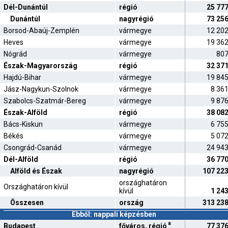
Dél-Dunántúl
régió
25 77
Dunántúl
nagyrégió
73 25
Borsod-Abaúj-Zemplén
vármegye
12 20
Heves
vármegye
19 36
Nógrád
vármegye
80
Észak-Magyarország
régió
32 37
Hajdú-Bihar
vármegye
19 84
Jász-Nagykun-Szolnok
vármegye
8 36
Szabolcs-Szatmár-Bereg
vármegye
9 87
Észak-Alföld
régió
38 08
Bács-Kiskun
vármegye
6 75
Békés
vármegye
5 07
Csongrád-Csanád
vármegye
24 94
Dél-Alföld
régió
36 77
Alföld és Észak
nagyrégió
107 22
országhatáron
Országhatáron kívül
kívül
1 24
Összesen
ország
313 23
Ebből: nappali képzésben
a
Budapest
főváros, régió
77 37