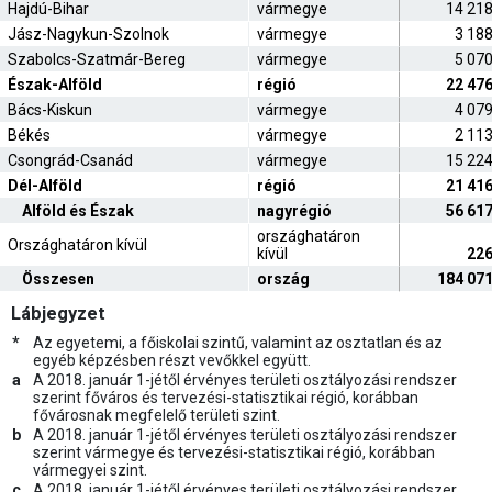
Hajdú-Bihar
vármegye
14 21
Jász-Nagykun-Szolnok
vármegye
3 18
Szabolcs-Szatmár-Bereg
vármegye
5 07
Észak-Alföld
régió
22 47
Bács-Kiskun
vármegye
4 07
Békés
vármegye
2 11
Csongrád-Csanád
vármegye
15 22
Dél-Alföld
régió
21 41
Alföld és Észak
nagyrégió
56 61
országhatáron
Országhatáron kívül
kívül
22
Összesen
ország
184 07
Lábjegyzet
*
Az egyetemi, a főiskolai szintű, valamint az osztatlan és az
egyéb képzésben részt vevőkkel együtt.
a
A 2018. január 1-jétől érvényes területi osztályozási rendszer
szerint főváros és tervezési-statisztikai régió, korábban
fővárosnak megfelelő területi szint.
b
A 2018. január 1-jétől érvényes területi osztályozási rendszer
szerint vármegye és tervezési-statisztikai régió, korábban
vármegyei szint.
c
A 2018. január 1-jétől érvényes területi osztályozási rendszer