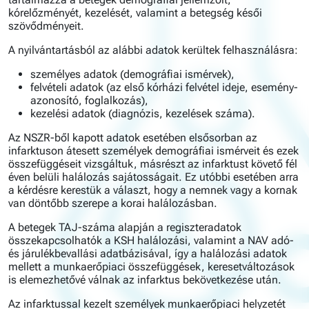
kórelőzményét, kezelését, valamint a betegség késői
szövődményeit.
A nyilvántartásból az alábbi adatok kerültek felhasználásra:
személyes adatok (demográfiai ismérvek),
felvételi adatok (az első kórházi felvétel ideje, esemény-
azonosító, foglalkozás),
kezelési adatok (diagnózis, kezelések száma).
Az NSZR-ből kapott adatok esetében elsősorban az
infarktuson átesett személyek demográfiai ismérveit és ezek
összefüggéseit vizsgáltuk, másrészt az infarktust követő fél
éven belüli halálozás sajátosságait. Ez utóbbi esetében arra
a kérdésre kerestük a választ, hogy a nemnek vagy a kornak
van döntőbb szerepe a korai halálozásban.
A betegek TAJ-száma alapján a regiszteradatok
összekapcsolhatók a KSH halálozási, valamint a NAV adó-
és járulékbevallási adatbázisával, így a halálozási adatok
mellett a munkaerőpiaci összefüggések, keresetváltozások
is elemezhetővé válnak az infarktus bekövetkezése után.
Az infarktussal kezelt személyek munkaerőpiaci helyzetét