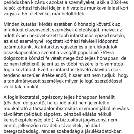
periódusban kizártuk azokat a személyeket, akik a 2024-es
(első) kórházi felvétel idején a hivatalos munkavállalási kort,
vagyis a 65. életévüket már betöltötték.
Minden kutatási kérdés esetében 6 hónapig követtük az
infarktust elszenvedett személyek életpályáját, melyet az
adott évben bekövetkezett több infarktusos epizód esetén,
az első eseménynél rögzített kórházi felvételi időponttól
számítottunk. Az infarktusregiszter és a járulékadatok
összekapcsolása szerint a vizsgált populáció 76%-a
dolgozott a kórházi felvételt megelőző teljes hónapban, de
ez nem feltétlenül jelent az év többi részére is folyamatos
foglalkoztatást. Ezért az infarktust követő aktivitás csak
tendenciaszerűen értékelendő, hiszen azt nem tudjuk, hogy
a tanulmányozott személyek milyen jellegű szerződéssel
vállaltak munkát.
A foglalkoztatási jogviszony teljes hónapban fennállt
(röviden: dolgozott), ha ez idő alatt nem jelentett a
munkáltató a társadalombiztosítás szempontjából releváns
távollétet (például: táppénz, pénzbeli ellátás nélküli
keresőképtelenség stb.). A biztosítási jogviszonyt nem
érintő, jellemzően rövidebb távollétek, például
betegszabadság, rendes szabadság a járulékadatokban