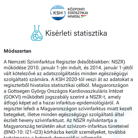
Kísérleti statisztika
Módszertan
A Nemzeti Szívinfarktus Regiszter (későbbiekben: NSZR)
működése 2010. január 1-jén indult, és 2014. január 1-jétől
vált kötelezővé az adatszolgáltatás minden egészségügyi
szolgáltató számára. A KSH 2020-tól veszi át az adatokat a
regiszterből hivatalos statisztikai célból. Magyarországon
a Gottsegen György Országos Kardiovaszkuláris Intézet
(GOKVI) működteti jogszabály szerint a NSZR-t, amely
átfogó képet ad a hazai infarktus-epidemiológiáról. A
regiszter lefedi a Magyarországon szívinfarktus miatt kezelt
betegeket, illetve minden egészségügyi szolgáltató által
észlelt heveny szívinfarktust. Az NSZR nyilvántartja a
Magyarország területén akut szívizom-infarktus tüneteivel
(BNO-10: I21–I23) kórházba került személyeket, továbbá
tartalmazza a betegek demográfiai jellemzőit,