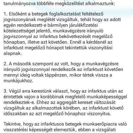
tanulmányozva többféle megközelítést alkalmaztunk:
1. Elsőként a betegek foglalkoztatást feltételező
jogviszonyának meglétét vizsgáltuk, tehát hogy az adott
egyén rendelkezett-e bármilyen járulékfizetési
kötelezettséget jelentő, munkavégzésre irányuló
jogviszonnyal az infarktus bekövetkezését megelőző
hónapban, illetve azt követően. Ennél a kérdésnél az
infarktust megelőző hónapot tekintettük viszonyítási
alapnak.
2. A második szempont az volt, hogy a munkavégzésre
irányuló jogviszonnyal rendelkezők az infarktust követően
mennyi ideig voltak táppénzen, mikor tértek vissza a
munkájukhoz.
3. Végül arra kerestünk választ, hogy az infarktus után az
érintettek vajon a korábbinak megfelelő munkaképességgel
rendelkeztek-e. Ehhez az aggregált kereset változását
vizsgáltuk az alkalmazottak körében, az infarktust követő
időszakban az azt megelőző hónaphoz viszonyítva.
Tekintve, hogy az infarktusos betegek munkaerőpiacra való
visszatérési képességét elemeztük, ebben a vizsgálati