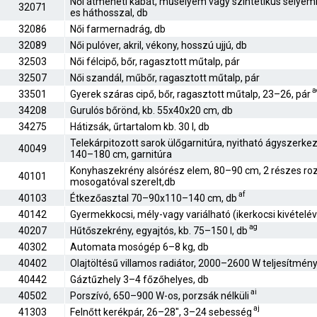
Női átmeneti kabát, műselyem vagy szintetikus selye
32071
es háthosszal, db
32086
Női farmernadrág, db
32089
Női pulóver, akril, vékony, hosszú ujjú, db
32503
Női félcipő, bőr, ragasztott műtalp, pár
32507
Női szandál, műbőr, ragasztott műtalp, pár
a
33501
Gyerek száras cipő, bőr, ragasztott műtalp, 23–26, pár
34208
Gurulós bőrönd, kb. 55x40x20 cm, db
34275
Hátizsák, űrtartalom kb. 30 l, db
Telekárpitozott sarok ülőgarnitúra, nyitható ágyszerke
40049
140–180 cm, garnitúra
Konyhaszekrény alsórész elem, 80–90 cm, 2 részes r
40101
mosogatóval szerelt,db
af
40103
Étkezőasztal 70–90x110–140 cm, db
40142
Gyermekkocsi, mély-vagy variálható (ikerkocsi kivételév
ag
40207
Hűtőszekrény, egyajtós, kb. 75–150 l, db
40302
Automata mosógép 6–8 kg, db
40402
Olajtöltésű villamos radiátor, 2000–2600 W teljesítmén
40442
Gáztűzhely 3–4 főzőhelyes, db
ai
40502
Porszívó, 650–900 W-os, porzsák nélküli
aj
41303
Felnőtt kerékpár, 26–28", 3–24 sebesség