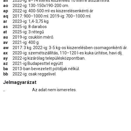
an
2020-ig: 8–14 literes kiszerelés 10 literre átszámítva.
ao
2022-ig: 130-150x190-200 cm.
ap
2022-ig: 400-500 ml-es kiszerelésenkénti ár
aq
2017: 900–1000 ml. 2019-ig: 700–1000 ml.
ar
2023-ig: 1,4-3,75 kg.
as
2025-ig: 8 darabos
at
2025-ig: 3 rétegű
au
2019-ig: csuklón mérő.
av
2021-ig: 400 g.
aw
2017: 3 kg. 2022-ig: 3-5 kg-os kiszerelésben csomagonkénti ár.
ax
2020-ig: szemétszállítás, 110–120 l-es kuka ürítése, havi díj.
ay
2022-ig kizárólag településközpontban.
az
2021-ig Budapesttel együtt
ba
2013-ban bevezetett pótdíjak nélkül.
bb
2022-ig: csak reggelivel.
Jelmagyarázat
..
Az adat nem ismeretes.