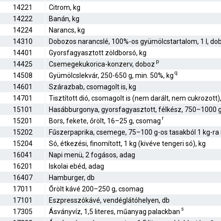
14221
Citrom, kg
14222
Banán, kg
14224
Narancs, kg
14310
Dobozos narancslé, 100%-os gyümölcstartalom, 1 l, do
14401
Gyorsfagyasztott zöldborsó, kg
p
14425
Csemegekukorica-konzerv, doboz
q
14508
Gyümölcslekvár, 250-650 g, min. 50%, kg
14601
Szárazbab, csomagolt is, kg
14701
Tisztított dió, csomagolt is (nem darált, nem cukrozott)
15101
Hasábburgonya, gyorsfagyasztott, félkész, 750–1000 
r
15201
Bors, fekete, őrölt, 16–25 g, csomag
15202
Fűszerpaprika, csemege, 75–100 g-os tasakból 1 kg-ra
15204
Só, étkezési, finomított, 1 kg (kivéve tengeri só), kg
16041
Napi menü, 2 fogásos, adag
16201
Iskolai ebéd, adag
16407
Hamburger, db
17011
Őrölt kávé 200–250 g, csomag
17101
Eszpresszókávé, vendéglátóhelyen, db
s
17305
Ásványvíz, 1,5 literes, műanyag palackban