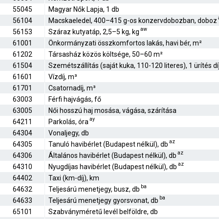
55045
Magyar Nők Lapja, 1 db
56104
Macskaeledel, 400–415 g-os konzervdobozban, doboz
aw
56153
Száraz kutyatáp, 2,5–5 kg, kg
61001
Önkormányzati összkomfortos lakás, havi bér, m²
61202
Társasház közös költsége, 50–60 m²
61504
Szemétszállítás (saját kuka, 110-120 literes), 1 ürítés dí
61601
Vízdíj, m³
61701
Csatornadíj, m³
63003
Férfi hajvágás, fő
63005
Női hosszú haj mosása, vágása, szárítása
ay
64211
Parkolás, óra
64304
Vonaljegy, db
az
64305
Tanuló havibérlet (Budapest nélkül), db
az
64306
Általános havibérlet (Budapest nélkül), db
az
64310
Nyugdíjas havibérlet (Budapest nélkül), db
64402
Taxi (km-díj), km
ba
64632
Teljesárú menetjegy, busz, db
ba
64633
Teljesárú menetjegy gyorsvonat, db
65101
Szabványméretű levél belföldre, db