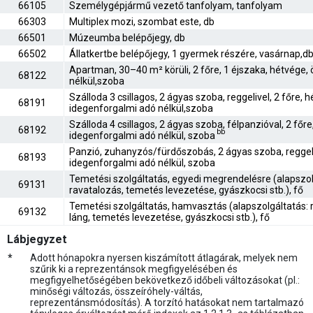
66105
Személygépjármű vezető tanfolyam, tanfolyam
66303
Multiplex mozi, szombat este, db
66501
Múzeumba belépőjegy, db
66502
Állatkertbe belépőjegy, 1 gyermek részére, vasárnap,d
Apartman, 30–40 m² körüli, 2 főre, 1 éjszaka, hétvége, ö
68122
nélkül,szoba
Szálloda 3 csillagos, 2 ágyas szoba, reggelivel, 2 főre, h
68191
idegenforgalmi adó nélkül,szoba
Szálloda 4 csillagos, 2 ágyas szoba, félpanzióval, 2 főre
68192
bb
idegenforgalmi adó nélkül, szoba
Panzió, zuhanyzós/fürdőszobás, 2 ágyas szoba, reggeli
68193
idegenforgalmi adó nélkül, szoba
Temetési szolgáltatás, egyedi megrendelésre (alapszolg
69131
ravatalozás, temetés levezetése, gyászkocsi stb.), fő
Temetési szolgáltatás, hamvasztás (alapszolgáltatás: r
69132
láng, temetés levezetése, gyászkocsi stb.), fő
Lábjegyzet
*
Adott hónapokra nyersen kiszámított átlagárak, melyek nem
szűrik ki a reprezentánsok megfigyelésében és
megfigyelhetőségében bekövetkező időbeli változásokat (pl.:
minőségi változás, összeíróhely-váltás,
reprezentánsmódosítás). A torzító hatásokat nem tartalmazó