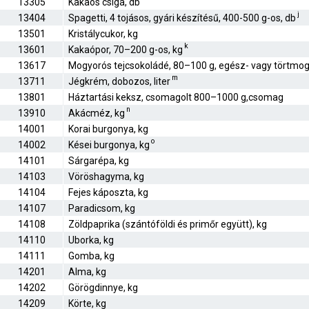
13305
Kakaós csiga, db
j
13404
Spagetti, 4 tojásos, gyári készítésű, 400-500 g-os, db
13501
Kristálycukor, kg
k
13601
Kakaópor, 70–200 g-os, kg
13617
Mogyorós tejcsokoládé, 80–100 g, egész- vagy törtmog
m
13711
Jégkrém, dobozos, liter
13801
Háztartási keksz, csomagolt 800–1000 g,csomag
n
13910
Akácméz, kg
14001
Korai burgonya, kg
o
14002
Kései burgonya, kg
14101
Sárgarépa, kg
14103
Vöröshagyma, kg
14104
Fejes káposzta, kg
14107
Paradicsom, kg
14108
Zöldpaprika (szántóföldi és primőr együtt), kg
14110
Uborka, kg
14111
Gomba, kg
14201
Alma, kg
14202
Görögdinnye, kg
14209
Körte, kg