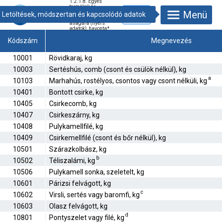
1.2.1.8. Egyes
termékek és
Menü
szolgáltatások
fogyasztói
átlagára (nyers
adatok), havonta
*
Kódszám
Megnevezés
10001
Rövidkaraj, kg
10003
Sertéshús, comb (csont és csülök nélkül), kg
a
10103
Marhahús, rostélyos, csontos vagy csont nélküli, kg
10401
Bontott csirke, kg
10405
Csirkecomb, kg
10407
Csirkeszárny, kg
10408
Pulykamellfilé, kg
10409
Csirkemellfilé (csont és bőr nélkül), kg
10501
Szárazkolbász, kg
b
10502
Téliszalámi, kg
10506
Pulykamell sonka, szeletelt, kg
10601
Párizsi felvágott, kg
c
10602
Virsli, sertés vagy baromfi, kg
10603
Olasz felvágott, kg
d
10801
Pontyszelet vagy filé, kg