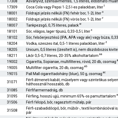
17308
Ásványvíz, szénsavmentes, 1,5 literes, eldobható műa
t
17309
Coca Cola vagy Pepsi 1-2,5 l-es palackban, liter
u
18001
Földrajzi jelzés nélküli (FN) fehér bor, 1-2l, liter
v
18002
Földrajzi jelzés nélküli (FN) vörös bor, 1-2l, liter
w
18007
Tankpezsgő, 0,75 literes, palack
x
18101
Sör, világos, lager típusú, 0,33-0,5 l, liter
18102
Sör, felsőerjesztésű (IPA, APA vagy ale) vagy búza, 0,33-0
z
18204
Vodka, szeszes ital, 0,5-1 literes palackban, liter
18205
Unicum, 0,5 literes (ízesített is), nem díszdobozos kivite
aa
18211
Likőr 0,5-0,7 literes, 20-35% alkoholtartalom
19002
Cigaretta, Sopianae, multifilteres, rövid, 20 db, csomag
ab
19005
Multifilter cigaretta, 20 db, csomag
ac
19015
Pall Mall cigarettadohány (blue), 50 g, csomag
Férfi átmeneti kabát, műselyem vagy szintetikus selye
31071
háthossznál hosszabb, db
31085
Férfifarmernadrág, db
a
31095
Férfiing, hosszú ujjú, minimum 65%-os pamuttartalom
31506
Férfi félcipő, bőr, ragasztott műtalp, pár
Férfi-szabadidőcipő, bőr, műbőr-, textil kombinációval i
31508
pár