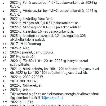
u
2022-ig: Fehér asztali bor, 1,5–2l, palackonkénti ár. 2024-ig:
0,75-2l
v
2022-ig: Vörös asztali bor, 1,5–2l, palackonkénti ár. 2024-ig:
0,75-2l
w
2022-ig: kizárólag édes fehér.
x
2022-ig: Világos sör, 0,4-0,5 l, palackonkénti ár.
y
2022-ig: Minőségi sör, 0,4-0,5 l, palackonkénti ár.
z
2022-ig: kizárólag 0,5 l-es palackonkénti ár.
aa
2025-ig: Ízesített szeszesital, 0,2 l-es, legalább 30%
alkoholtartalom, palack
ab
2017: 19 db/csomag.
ac
2025-ig: 40 g
ad
2020-ig pamut, pamuttípusú.
ae
2019-ig csak bőr.
af
2020-ig: 70–80x110–120 cm. 2022-ig: Konyhaasztal,
szétnyitható.
ag
2021-ig: hűtőszekrény kb. 100–120 l beépített fagyasztóval,
db. 2022-ig: kb. 100-150 l beépített fagyasztóval, db.
ah
2022-ig: 2000-2200 W.
ai
2018: 700–900 W.
aj
2022-ig: Női kerékpár.
ak
2025-ig: brikett
al
Tájékoztató a gáz és az elektromos energia árváltozásának
figyelembevételéről:
Tájékoztató
am
2022-ig: 11,5 kg.