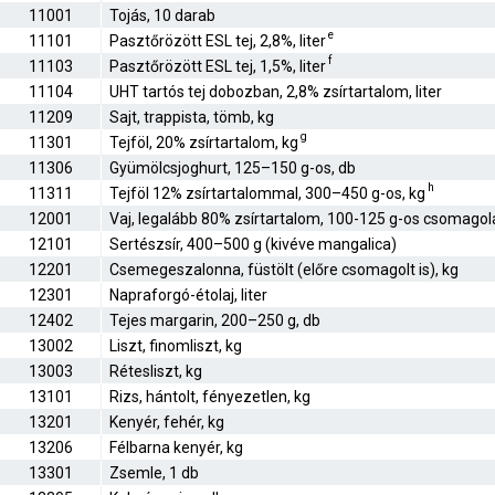
11001
Tojás, 10 darab
e
11101
Pasztőrözött ESL tej, 2,8%, liter
f
11103
Pasztőrözött ESL tej, 1,5%, liter
11104
UHT tartós tej dobozban, 2,8% zsírtartalom, liter
11209
Sajt, trappista, tömb, kg
g
11301
Tejföl, 20% zsírtartalom, kg
11306
Gyümölcsjoghurt, 125–150 g-os, db
h
11311
Tejföl 12% zsírtartalommal, 300–450 g-os, kg
12001
Vaj, legalább 80% zsírtartalom, 100-125 g-os csomagol
12101
Sertészsír, 400–500 g (kivéve mangalica)
12201
Csemegeszalonna, füstölt (előre csomagolt is), kg
12301
Napraforgó-étolaj, liter
12402
Tejes margarin, 200–250 g, db
13002
Liszt, finomliszt, kg
13003
Rétesliszt, kg
13101
Rizs, hántolt, fényezetlen, kg
13201
Kenyér, fehér, kg
13206
Félbarna kenyér, kg
13301
Zsemle, 1 db