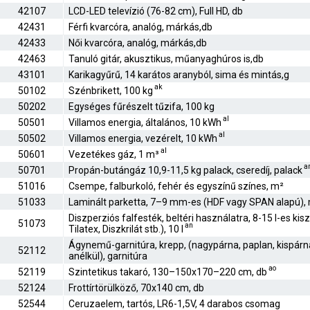
42107
LCD-LED televízió (76-82 cm), Full HD, db
42431
Férfi kvarcóra, analóg, márkás,db
42433
Női kvarcóra, analóg, márkás,db
42463
Tanuló gitár, akusztikus, műanyaghúros is,db
43101
Karikagyűrű, 14 karátos aranyból, sima és mintás,g
ak
50102
Szénbrikett, 100 kg
50202
Egységes fűrészelt tűzifa, 100 kg
al
50501
Villamos energia, általános, 10 kWh
al
50502
Villamos energia, vezérelt, 10 kWh
al
50601
Vezetékes gáz, 1 m³
a
50701
Propán-butángáz 10,9-11,5 kg palack, cseredíj, palack
51016
Csempe, falburkoló, fehér és egyszínű színes, m²
51033
Laminált parketta, 7–9 mm-es (HDF vagy SPAN alapú),
Diszperziós falfesték, beltéri használatra, 8-15 l-es kis
51073
an
Tilatex, Diszkrilát stb.), 10 l
Ágynemű-garnitúra, krepp, (nagypárna, paplan, kispárn
52112
anélkül), garnitúra
ao
52119
Szintetikus takaró, 130–150x170–220 cm, db
52124
Frottírtörülköző, 70x140 cm, db
52544
Ceruzaelem, tartós, LR6-1,5V, 4 darabos csomag