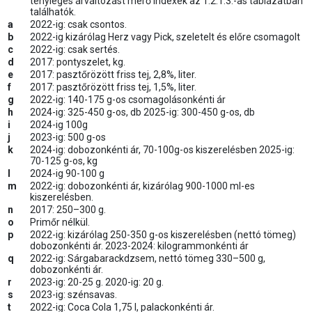
tényleges árváltozást mérő indexek az 1.2.1.3.-as táblázatban
találhatók.
a
2022-ig: csak csontos.
b
2022-ig kizárólag Herz vagy Pick, szeletelt és előre csomagolt
c
2022-ig: csak sertés.
d
2017: pontyszelet, kg.
e
2017: pasztőrözött friss tej, 2,8%, liter.
f
2017: pasztőrözött friss tej, 1,5%, liter.
g
2022-ig: 140-175 g-os csomagolásonkénti ár
h
2024-ig: 325-450 g-os, db 2025-ig: 300-450 g-os, db
i
2024-ig 100g
j
2023-ig: 500 g-os
k
2024-ig: dobozonkénti ár, 70-100g-os kiszerelésben 2025-ig:
70-125 g-os, kg
l
2024-ig 90-100 g
m
2022-ig: dobozonkénti ár, kizárólag 900-1000 ml-es
kiszerelésben.
n
2017: 250–300 g.
o
Primőr nélkül.
p
2022-ig: kizárólag 250-350 g-os kiszerelésben (nettó tömeg)
dobozonkénti ár. 2023-2024: kilogrammonkénti ár
q
2022-ig: Sárgabarackdzsem, nettó tömeg 330–500 g,
dobozonkénti ár.
r
2023-ig: 20-25 g. 2020-ig: 20 g.
s
2023-ig: szénsavas.
t
2022-ig: Coca Cola 1,75 l, palackonkénti ár.