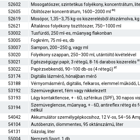
52602
Mosogatószer, szintetikus folyékony, koncentrátum, lit
aq
52605
Öblítőszer koncentrátum, 1600–2000 ml
52619
Mosópor, 1,35–3,75 kg-os kiszerelésből átszámolva, kg
52621
Általános folyékony tisztítószer, 750–1000 ml
53002
Tusfürdő, 250 ml-es, műanyag flakonban
53005
Fogkrém, 75 ml-es, db
53007
Sampon, 200–250 g, vagy ml
53020
Folyékony szappan, 250–300 ml, utántöltő kivételével
a
53021
Egészségügyi papír, 3 rétegű, 8-16 darabos kiszerelés
at
53022
Papírzsebkendő, 90–100 db-os (4 rétegű)
53174
Digitális lázmérő, hónaljban mérő
53188
Vérnyomásmérő, digitális, felkaros, elemmel működő, L
53192
Szemüvegkeret, fém vagy nikkelezett
53193
Lágy kontaktlencse, + - 6D, szférikus (SPF), 30 napos vi
Szemüveglencse, műanyag, + - 6D, antireflex réteg és 
53194
nélkül
54042
Akkumulátor személygépkocsihoz, 12 V-os, 54–56 Am
54104
Autóbenzin, ólommentes, 95 oktánszámú, liter
54131
Gázolaj, liter
55004
Nemzeti Sport, 1 db