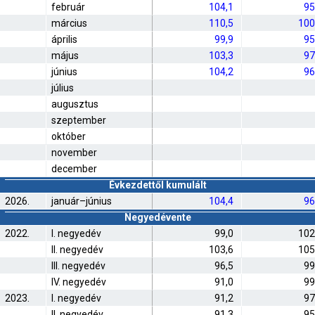
február
104,1
95
március
110,5
100
április
99,9
95
május
103,3
97
június
104,2
96
július
augusztus
szeptember
október
november
december
Évkezdettől kumulált
2026.
január–június
104,4
96
Negyedévente
2022.
I. negyedév
99,0
102
II. negyedév
103,6
105
III. negyedév
96,5
99
IV. negyedév
91,0
99
2023.
I. negyedév
91,2
97
II. negyedév
91,3
95