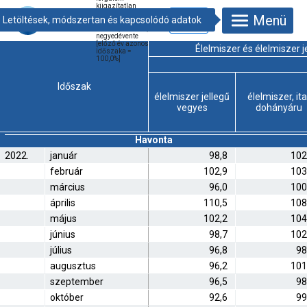
kiigazítatlan
volumenindexe
Menü
üzlettípusok
szerint, havonta,
negyedévente
[előző év azonos
Élelmiszer és élelmiszer j
időszaka =
100,0%]
Időszak
élelmiszer jellegű
élelmiszer, ita
vegyes
dohányáru
Havonta
2022.
január
98,8
102
február
102,9
103
március
96,0
100
április
110,5
108
május
102,2
104
június
98,7
102
július
96,8
98
augusztus
96,2
101
szeptember
96,5
98
október
92,6
99