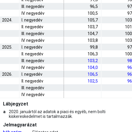
III. negyedév
96,5
97
IV. negyedév
100,5
97
2024.
I. negyedév
105,7
103
II. negyedév
103,7
101
III. negyedév
104,7
100
IV. negyedév
103,8
103
2025.
I. negyedév
99,8
97
II. negyedév
106,3
100
III. negyedév
103,2
98
IV. negyedév
104,0
96
2026.
I. negyedév
106,5
96
II. negyedév
102,5
96
III. negyedév
IV. negyedév
Lábjegyzet
a
2020. januártól az adatok a piaci és egyéb, nem bolti
kiskereskedelmet is tartalmazzák.
Jelmagyarázat