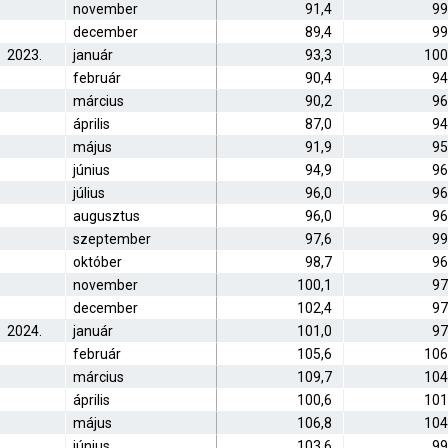
november
91,4
99
december
89,4
99
2023.
január
93,3
100
február
90,4
94
március
90,2
96
április
87,0
94
május
91,9
95
június
94,9
96
július
96,0
96
augusztus
96,0
96
szeptember
97,6
99
október
98,7
96
november
100,1
97
december
102,4
97
2024.
január
101,0
97
február
105,6
106
március
109,7
104
április
100,6
101
május
106,8
104
június
103,6
99