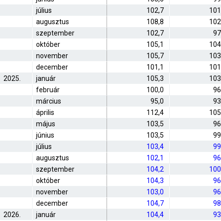
július
102,7
101
augusztus
108,8
102
szeptember
102,7
97
október
105,1
104
november
105,7
103
december
101,1
101
2025.
január
105,3
103
február
100,0
96
március
95,0
93
április
112,4
105
május
103,5
96
június
103,5
99
július
103,4
99
augusztus
102,1
96
szeptember
104,2
100
október
104,3
96
november
103,0
96
december
104,7
98
2026.
január
104,4
93