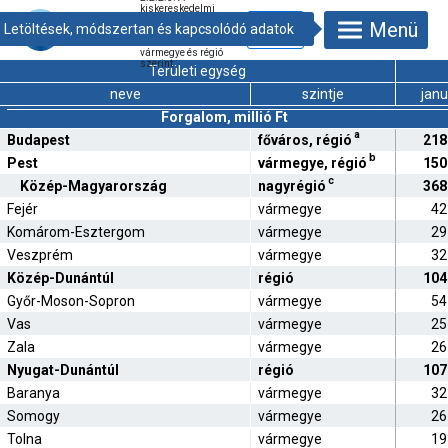
kiskereskedelmi
forgalom és
Menü
kiigazítatlan
volumenindex
vármegye és régió
szerint
Területi egység
neve
szintje
janu
Forgalom, millió Ft
a
Budapest
főváros, régió
218
b
Pest
vármegye, régió
150
c
Közép-Magyarország
nagyrégió
368
Fejér
vármegye
42
Komárom-Esztergom
vármegye
29
Veszprém
vármegye
32
Közép-Dunántúl
régió
104
Győr-Moson-Sopron
vármegye
54
Vas
vármegye
25
Zala
vármegye
26
Nyugat-Dunántúl
régió
107
Baranya
vármegye
32
Somogy
vármegye
26
Tolna
vármegye
19