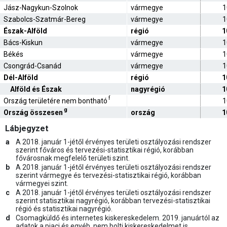
Jász-Nagykun-Szolnok
vármegye
1
Szabolcs-Szatmár-Bereg
vármegye
1
Észak-Alföld
régió
1
Bács-Kiskun
vármegye
1
Békés
vármegye
1
Csongrád-Csanád
vármegye
1
Dél-Alföld
régió
1
Alföld és Észak
nagyrégió
1
f
Ország területére nem bontható
1
g
Ország összesen
ország
1
Lábjegyzet
a
A 2018. január 1-jétől érvényes területi osztályozási rendszer
szerint főváros és tervezési-statisztikai régió, korábban
fővárosnak megfelelő területi szint.
b
A 2018. január 1-jétől érvényes területi osztályozási rendszer
szerint vármegye és tervezési-statisztikai régió, korábban
vármegyei szint.
c
A 2018. január 1-jétől érvényes területi osztályozási rendszer
szerint statisztikai nagyrégió, korábban tervezési-statisztikai
régió és statisztikai nagyrégió.
d
Csomagküldő és internetes kiskereskedelem. 2019. januártól az
adatok a piaci és egyéb, nem bolti kiskereskedelmet is