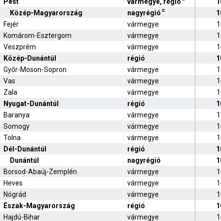
Pest
vármegye, régió
1
c
Közép-Magyarország
nagyrégió
1
Fejér
vármegye
1
Komárom-Esztergom
vármegye
1
Veszprém
vármegye
1
Közép-Dunántúl
régió
1
Győr-Moson-Sopron
vármegye
1
Vas
vármegye
1
Zala
vármegye
1
Nyugat-Dunántúl
régió
1
Baranya
vármegye
1
Somogy
vármegye
1
Tolna
vármegye
1
Dél-Dunántúl
régió
1
Dunántúl
nagyrégió
1
Borsod-Abaúj-Zemplén
vármegye
1
Heves
vármegye
1
Nógrád
vármegye
1
Észak-Magyarország
régió
1
Hajdú-Bihar
vármegye
1