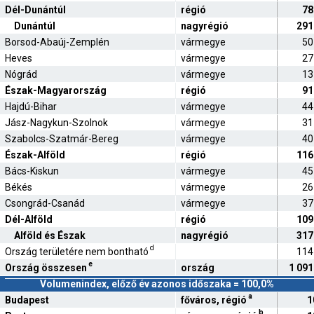
Dél-Dunántúl
régió
78
Dunántúl
nagyrégió
291
Borsod-Abaúj-Zemplén
vármegye
50
Heves
vármegye
27
Nógrád
vármegye
13
Észak-Magyarország
régió
91
Hajdú-Bihar
vármegye
44
Jász-Nagykun-Szolnok
vármegye
31
Szabolcs-Szatmár-Bereg
vármegye
40
Észak-Alföld
régió
116
Bács-Kiskun
vármegye
45
Békés
vármegye
26
Csongrád-Csanád
vármegye
37
Dél-Alföld
régió
109
Alföld és Észak
nagyrégió
317
d
Ország területére nem bontható
114
e
Ország összesen
ország
1 091
Volumenindex, előző év azonos időszaka = 100,0%
a
Budapest
főváros, régió
1
b