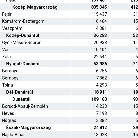
Pest
137 401
215
Közép-Magyarország
835 345
412
Fejér
15 437
31
Komárom-Esztergom
16 464
15
Veszprém
4 381
6
Közép-Dunántúl
36 283
52
Győr-Moson-Sopron
20 938
11
Vas
10 404
4
Zala
22 644
5
Nyugat-Dunántúl
53 986
21
Baranya
6 756
6
Somogy
7 862
6
Tolna
4 293
5
Dél-Dunántúl
18 911
19
Dunántúl
109 180
93
Borsod-Abaúj-Zemplén
14 233
15
Heves
7 198
8
Nógrád
3 382
5
Észak-Magyarország
24 812
29
Hajdú-Bihar
13 023
15