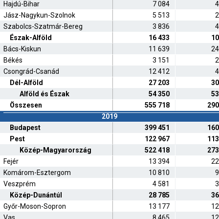
Hajdú-Bihar
7 084
4
Jász-Nagykun-Szolnok
5 513
2
Szabolcs-Szatmár-Bereg
3 836
4
Észak-Alföld
16 433
10
Bács-Kiskun
11 639
24
Békés
3 151
2
Csongrád-Csanád
12 412
4
Dél-Alföld
27 203
30
Alföld és Észak
54 350
53
Összesen
555 718
290
2019
Budapest
399 451
160
Pest
122 967
113
Közép-Magyarország
522 418
273
Fejér
13 394
22
Komárom-Esztergom
10 810
9
Veszprém
4 581
3
Közép-Dunántúl
28 785
36
Győr-Moson-Sopron
13 177
12
Vas
8 465
12