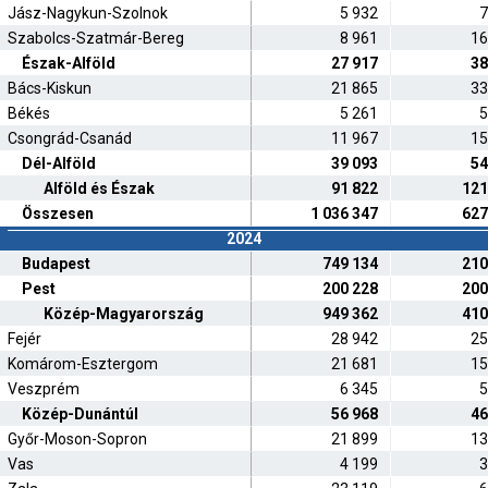
Jász-Nagykun-Szolnok
5 932
7
Szabolcs-Szatmár-Bereg
8 961
16
Észak-Alföld
27 917
38
Bács-Kiskun
21 865
33
Békés
5 261
5
Csongrád-Csanád
11 967
15
Dél-Alföld
39 093
54
Alföld és Észak
91 822
121
Összesen
1 036 347
627
2024
Budapest
749 134
210
Pest
200 228
200
Közép-Magyarország
949 362
410
Fejér
28 942
25
Komárom-Esztergom
21 681
15
Veszprém
6 345
5
Közép-Dunántúl
56 968
46
Győr-Moson-Sopron
21 899
13
Vas
4 199
3