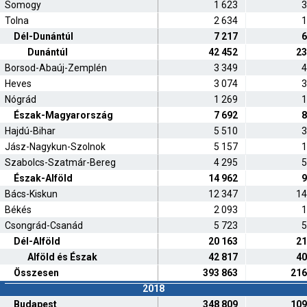
Somogy
1 623
3
Tolna
2 634
1
Dél-Dunántúl
7 217
6
Dunántúl
42 452
23
Borsod-Abaúj-Zemplén
3 349
4
Heves
3 074
3
Nógrád
1 269
1
Észak-Magyarország
7 692
8
Hajdú-Bihar
5 510
3
Jász-Nagykun-Szolnok
5 157
1
Szabolcs-Szatmár-Bereg
4 295
5
Észak-Alföld
14 962
9
Bács-Kiskun
12 347
14
Békés
2 093
1
Csongrád-Csanád
5 723
5
Dél-Alföld
20 163
21
Alföld és Észak
42 817
40
Összesen
393 863
216
2018
Budapest
348 809
109