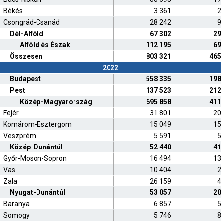
Békés
3 361
2
Csongrád-Csanád
28 242
9
Dél-Alföld
67 302
29
Alföld és Észak
112 195
69
Összesen
803 321
465
2022
Budapest
558 335
198
Pest
137 523
212
Közép-Magyarország
695 858
411
Fejér
31 801
20
Komárom-Esztergom
15 049
15
Veszprém
5 591
5
Közép-Dunántúl
52 440
41
Győr-Moson-Sopron
16 494
13
Vas
10 404
2
Zala
26 159
4
Nyugat-Dunántúl
53 057
20
Baranya
6 857
5
Somogy
5 746
8