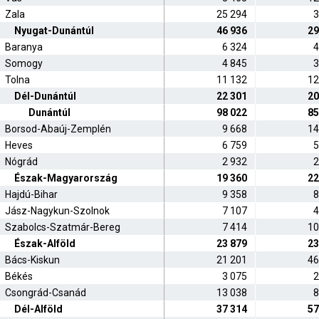
Zala
25 294
3
Nyugat-Dunántúl
46 936
29
Baranya
6 324
4
Somogy
4 845
3
Tolna
11 132
12
Dél-Dunántúl
22 301
20
Dunántúl
98 022
85
Borsod-Abaúj-Zemplén
9 668
14
Heves
6 759
5
Nógrád
2 932
2
Észak-Magyarország
19 360
22
Hajdú-Bihar
9 358
8
Jász-Nagykun-Szolnok
7 107
4
Szabolcs-Szatmár-Bereg
7 414
10
Észak-Alföld
23 879
23
Bács-Kiskun
21 201
46
Békés
3 075
2
Csongrád-Csanád
13 038
8
Dél-Alföld
37 314
57