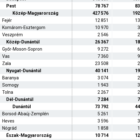
Pest
78 767
83
Közép-Magyarország
427 576
192
Fejér
12 851
13
Komárom-Esztergom
10 970
3
Veszprém
2 546
2
Közép-Dunántúl
26 367
18
Győr-Moson-Sopron
9 272
6
Vas
7 360
9
Zala
23 508
2
Nyugat-Dunántúl
40 141
19
Baranya
3 074
2
Somogy
1 943
3
Tolna
2 267
2
Dél-Dunántúl
7 284
7
Dunántúl
73 792
44
Borsod-Abaúj-Zemplén
5 261
7
Heves
3 596
3
Nógrád
1 858
1
Észak-Magyarország
10 714
12