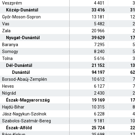
Veszprém
4 401
3
Közép-Dunántúl
33 416
31
Győr-Moson-Sopron
13 181
12
Vas
5 482
2
Zala
20 966
2
Nyugat-Dunántúl
39 629
17
Baranya
7 295
5
Somogy
8 240
5
Tolna
5 616
3
Dél-Dunántúl
21 152
13
Dunántúl
94 197
62
Borsod-Abaúj-Zemplén
10 612
7
Heves
6 127
7
Nógrád
2 430
2
Észak-Magyarország
19 169
17
Hajdú-Bihar
10 315
8
Jász-Nagykun-Szolnok
6 228
4
Szabolcs-Szatmár-Bereg
9 181
10
Észak-Alföld
25 724
22
Bács-Kiskun
35 698
17