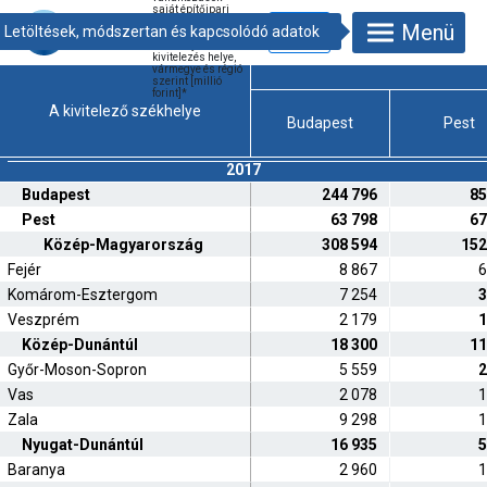
saját építőipari
termelésének
Menü
értéke a kivitelező
székhelye és a
kivitelezés helye,
vármegye és régió
szerint [millió
forint]
*
A kivitelező székhelye
Budapest
Pest
2017
Budapest
244 796
85
Pest
63 798
67
Közép-Magyarország
308 594
152
Fejér
8 867
6
Komárom-Esztergom
7 254
3
Veszprém
2 179
1
Közép-Dunántúl
18 300
11
Győr-Moson-Sopron
5 559
2
Vas
2 078
1
Zala
9 298
1
Nyugat-Dunántúl
16 935
5
Baranya
2 960
1