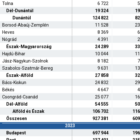
Tolna
6 722
5
Dél-Dunántúl
19 324
19
Dunántúl
124 822
82
Borsod-Abaúj-Zemplén
11 528
23
Heves
8 369
6
Nógrád
4 391
2
Észak-Magyarország
24 289
33
Hajdú-Bihar
10 044
11
Jász-Nagykun-Szolnok
8 182
7
Szabolcs-Szatmár-Bereg
9 631
13
Észak-Alföld
27 858
32
Bács-Kiskun
24 832
29
Békés
4 647
4
Csongrád-Csanád
25 077
16
Dél-Alföld
54 555
50
Alföld és Észak
106 702
116
Összesen
927 381
609
2023
Budapest
697 944
196