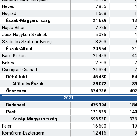
Heves
7 855
4
Nógrád
1 668
1
Észak-Magyarország
21 629
13
Hajdú-Bihar
7 726
7
Jász-Nagykun-Szolnok
5 035
4
Szabolcs-Szatmár-Bereg
8 203
9
Észak-Alföld
20 964
21
Bács-Kiskun
21 453
44
Békés
2 703
2
Csongrád-Csanád
21 324
7
Dél-Alföld
45 480
54
Alföld és Észak
88 072
89
Összesen
674 736
402
2021
Budapest
475 394
184
Pest
121 535
149
Közép-Magyarország
596 930
333
Fejér
16 600
19
Komárom-Esztergom
12 416
8