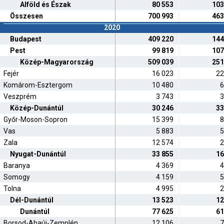
Alföld és Észak
80 553
103
Összesen
700 993
463
2020
Budapest
409 220
144
Pest
99 819
107
Közép-Magyarország
509 039
251
Fejér
16 023
22
Komárom-Esztergom
10 480
6
Veszprém
3 743
3
Közép-Dunántúl
30 246
33
Győr-Moson-Sopron
15 399
8
Vas
5 883
5
Zala
12 574
2
Nyugat-Dunántúl
33 855
16
Baranya
4 369
4
Somogy
4 159
5
Tolna
4 995
2
Dél-Dunántúl
13 523
12
Dunántúl
77 625
61
Borsod-Abaúj-Zemplén
12 106
7