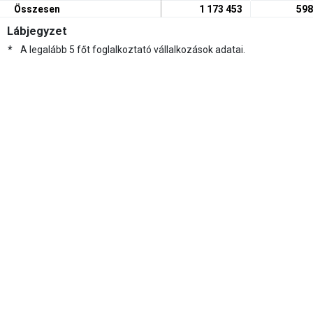
Összesen
1 173 453
598
Lábjegyzet
*
A legalább 5 főt foglalkoztató vállalkozások adatai.