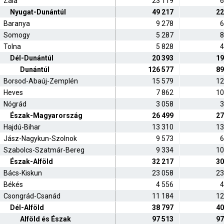
Zala
23 119
6
Nyugat-Dunántúl
49 217
22
Baranya
9 278
6
Somogy
5 287
8
Tolna
5 828
4
Dél-Dunántúl
20 393
19
Dunántúl
126 577
89
Borsod-Abaúj-Zemplén
15 579
12
Heves
7 862
10
Nógrád
3 058
3
Észak-Magyarország
26 499
27
Hajdú-Bihar
13 310
13
Jász-Nagykun-Szolnok
9 573
6
Szabolcs-Szatmár-Bereg
9 334
10
Észak-Alföld
32 217
30
Bács-Kiskun
23 058
23
Békés
4 556
4
Csongrád-Csanád
11 184
12
Dél-Alföld
38 797
40
Alföld és Észak
97 513
97