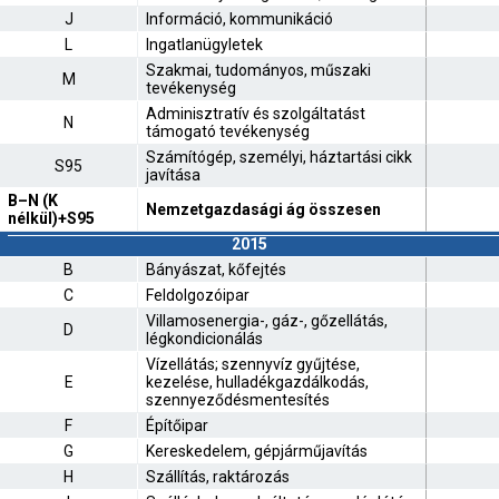
J
Információ, kommunikáció
L
Ingatlanügyletek
Szakmai, tudományos, műszaki
M
tevékenység
Adminisztratív és szolgáltatást
N
támogató tevékenység
Számítógép, személyi, háztartási cikk
S95
javítása
B–N (K
Nemzetgazdasági ág összesen
nélkül)+S95
2015
B
Bányászat, kőfejtés
C
Feldolgozóipar
Villamosenergia-, gáz-, gőzellátás,
D
légkondicionálás
Vízellátás; szennyvíz gyűjtése,
E
kezelése, hulladékgazdálkodás,
szennyeződésmentesítés
F
Építőipar
G
Kereskedelem, gépjárműjavítás
H
Szállítás, raktározás