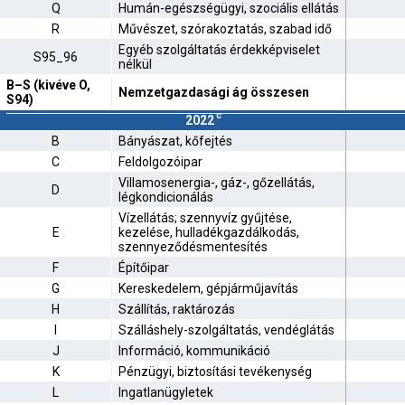
Q
Humán-egészségügyi, szociális ellátás
R
Művészet, szórakoztatás, szabad idő
Egyéb szolgáltatás érdekképviselet
S95_96
nélkül
B–S (kivéve O,
Nemzetgazdasági ág összesen
S94)
c
2022
B
Bányászat, kőfejtés
C
Feldolgozóipar
Villamosenergia-, gáz-, gőzellátás,
D
légkondicionálás
Vízellátás; szennyvíz gyűjtése,
E
kezelése, hulladékgazdálkodás,
szennyeződésmentesítés
F
Építőipar
G
Kereskedelem, gépjárműjavítás
H
Szállítás, raktározás
I
Szálláshely-szolgáltatás, vendéglátás
J
Információ, kommunikáció
K
Pénzügyi, biztosítási tevékenység
L
Ingatlanügyletek