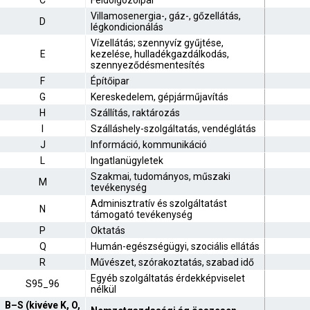
C
Feldolgozóipar
Villamosenergia-, gáz-, gőzellátás,
D
légkondicionálás
Vízellátás; szennyvíz gyűjtése,
E
kezelése, hulladékgazdálkodás,
szennyeződésmentesítés
F
Építőipar
G
Kereskedelem, gépjárműjavítás
H
Szállítás, raktározás
I
Szálláshely-szolgáltatás, vendéglátás
J
Információ, kommunikáció
L
Ingatlanügyletek
Szakmai, tudományos, műszaki
M
tevékenység
Adminisztratív és szolgáltatást
N
támogató tevékenység
P
Oktatás
Q
Humán-egészségügyi, szociális ellátás
R
Művészet, szórakoztatás, szabad idő
Egyéb szolgáltatás érdekképviselet
S95_96
nélkül
B–S (kivéve K, O,