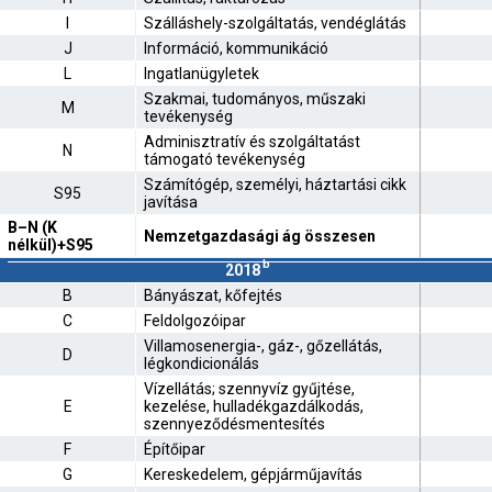
I
Szálláshely-szolgáltatás, vendéglátás
J
Információ, kommunikáció
L
Ingatlanügyletek
Szakmai, tudományos, műszaki
M
tevékenység
Adminisztratív és szolgáltatást
N
támogató tevékenység
Számítógép, személyi, háztartási cikk
S95
javítása
B–N (K
Nemzetgazdasági ág összesen
nélkül)+S95
b
2018
B
Bányászat, kőfejtés
C
Feldolgozóipar
Villamosenergia-, gáz-, gőzellátás,
D
légkondicionálás
Vízellátás; szennyvíz gyűjtése,
E
kezelése, hulladékgazdálkodás,
szennyeződésmentesítés
F
Építőipar
G
Kereskedelem, gépjárműjavítás