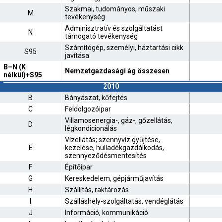
Szakmai, tudományos, műszaki
M
tevékenység
Adminisztratív és szolgáltatást
N
támogató tevékenység
Számítógép, személyi, háztartási cikk
S95
javítása
B–N (K
Nemzetgazdasági ág összesen
nélkül)+S95
2010
B
Bányászat, kőfejtés
C
Feldolgozóipar
Villamosenergia-, gáz-, gőzellátás,
D
légkondicionálás
Vízellátás; szennyvíz gyűjtése,
E
kezelése, hulladékgazdálkodás,
szennyeződésmentesítés
F
Építőipar
G
Kereskedelem, gépjárműjavítás
H
Szállítás, raktározás
I
Szálláshely-szolgáltatás, vendéglátás
J
Információ, kommunikáció