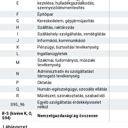
E
kezelése, hulladékgazdálkodás,
szennyeződésmentesítés
F
Építőipar
G
Kereskedelem, gépjárműjavítás
H
Szállítás, raktározás
I
Szálláshely-szolgáltatás, vendéglátás
J
Információ, kommunikáció
K
Pénzügyi, biztosítási tevékenység
L
Ingatlanügyletek
Szakmai, tudományos, műszaki
M
tevékenység
Adminisztratív és szolgáltatást
N
támogató tevékenység
P
Oktatás
Q
Humán-egészségügyi, szociális ellátás
R
Művészet, szórakoztatás, szabad idő
Egyéb szolgáltatás érdekképviselet
S95_96
nélkül
B-S (kivéve K, O,
Nemzetgazdasági ág összesen
S94)
Lábjegyzet