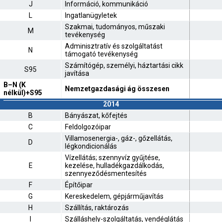
J
Információ, kommunikáció
L
Ingatlanügyletek
Szakmai, tudományos, műszaki
M
tevékenység
Adminisztratív és szolgáltatást
N
támogató tevékenység
Számítógép, személyi, háztartási cikk
S95
javítása
B–N (K
Nemzetgazdasági ág összesen
nélkül)+S95
2014
B
Bányászat, kőfejtés
C
Feldolgozóipar
Villamosenergia-, gáz-, gőzellátás,
D
légkondicionálás
Vízellátás; szennyvíz gyűjtése,
E
kezelése, hulladékgazdálkodás,
szennyeződésmentesítés
F
Építőipar
G
Kereskedelem, gépjárműjavítás
H
Szállítás, raktározás
I
Szálláshely-szolgáltatás, vendéglátás