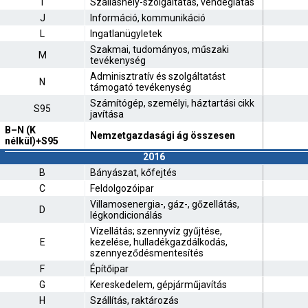
I
Szálláshely-szolgáltatás, vendéglátás
J
Információ, kommunikáció
L
Ingatlanügyletek
Szakmai, tudományos, műszaki
M
tevékenység
Adminisztratív és szolgáltatást
N
támogató tevékenység
Számítógép, személyi, háztartási cikk
S95
javítása
B–N (K
Nemzetgazdasági ág összesen
nélkül)+S95
2016
B
Bányászat, kőfejtés
C
Feldolgozóipar
Villamosenergia-, gáz-, gőzellátás,
D
légkondicionálás
Vízellátás; szennyvíz gyűjtése,
E
kezelése, hulladékgazdálkodás,
szennyeződésmentesítés
F
Építőipar
G
Kereskedelem, gépjárműjavítás
H
Szállítás, raktározás