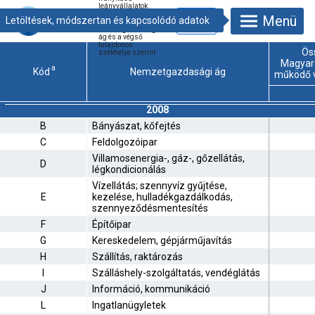
leányvállalatok
foglalkoztatottainak
Menü
száma és aránya
nemzetgazdasági
ág és a végső
tulajdonos
Ös
székhelye szerint
Magyar
a
Kód
Nemzetgazdasági ág
működő v
2008
B
Bányászat, kőfejtés
C
Feldolgozóipar
Villamosenergia-, gáz-, gőzellátás,
D
légkondicionálás
Vízellátás; szennyvíz gyűjtése,
E
kezelése, hulladékgazdálkodás,
szennyeződésmentesítés
F
Építőipar
G
Kereskedelem, gépjárműjavítás
H
Szállítás, raktározás
I
Szálláshely-szolgáltatás, vendéglátás
J
Információ, kommunikáció
L
Ingatlanügyletek