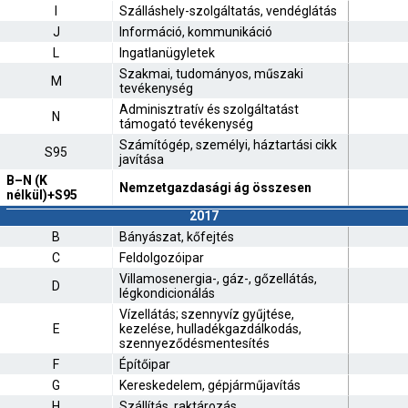
I
Szálláshely-szolgáltatás, vendéglátás
J
Információ, kommunikáció
L
Ingatlanügyletek
Szakmai, tudományos, műszaki
M
tevékenység
Adminisztratív és szolgáltatást
N
támogató tevékenység
Számítógép, személyi, háztartási cikk
S95
javítása
B–N (K
Nemzetgazdasági ág összesen
nélkül)+S95
2017
B
Bányászat, kőfejtés
C
Feldolgozóipar
Villamosenergia-, gáz-, gőzellátás,
D
légkondicionálás
Vízellátás; szennyvíz gyűjtése,
E
kezelése, hulladékgazdálkodás,
szennyeződésmentesítés
F
Építőipar
G
Kereskedelem, gépjárműjavítás
H
Szállítás, raktározás