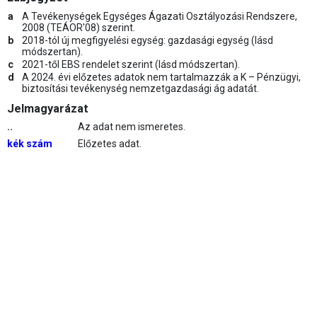
a
A Tevékenységek Egységes Ágazati Osztályozási Rendszere,
2008 (TEÁOR'08) szerint.
b
2018-tól új megfigyelési egység: gazdasági egység (lásd
módszertan).
c
2021-től EBS rendelet szerint (lásd módszertan).
d
A 2024. évi előzetes adatok nem tartalmazzák a K – Pénzügyi,
biztosítási tevékenység nemzetgazdasági ág adatát.
Jelmagyarázat
..
Az adat nem ismeretes.
kék szám
Előzetes adat.