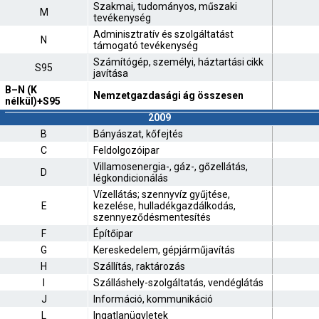
Szakmai, tudományos, műszaki
M
tevékenység
Adminisztratív és szolgáltatást
N
támogató tevékenység
Számítógép, személyi, háztartási cikk
S95
javítása
B–N (K
Nemzetgazdasági ág összesen
nélkül)+S95
2009
B
Bányászat, kőfejtés
C
Feldolgozóipar
Villamosenergia-, gáz-, gőzellátás,
D
légkondicionálás
Vízellátás; szennyvíz gyűjtése,
E
kezelése, hulladékgazdálkodás,
szennyeződésmentesítés
F
Építőipar
G
Kereskedelem, gépjárműjavítás
H
Szállítás, raktározás
I
Szálláshely-szolgáltatás, vendéglátás
J
Információ, kommunikáció
L
Ingatlanügyletek