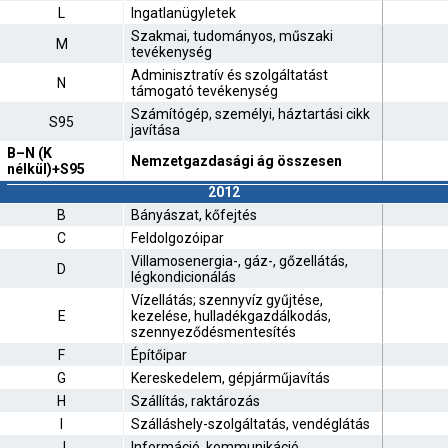
L
Ingatlanügyletek
Szakmai, tudományos, műszaki
M
tevékenység
Adminisztratív és szolgáltatást
N
támogató tevékenység
Számítógép, személyi, háztartási cikk
S95
javítása
B–N (K
Nemzetgazdasági ág összesen
nélkül)+S95
2012
B
Bányászat, kőfejtés
C
Feldolgozóipar
Villamosenergia-, gáz-, gőzellátás,
D
légkondicionálás
Vízellátás; szennyvíz gyűjtése,
E
kezelése, hulladékgazdálkodás,
szennyeződésmentesítés
F
Építőipar
G
Kereskedelem, gépjárműjavítás
H
Szállítás, raktározás
I
Szálláshely-szolgáltatás, vendéglátás
J
Információ, kommunikáció