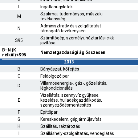
L
Ingatlanügyletek
Szakmai, tudományos, műszaki
M
tevékenység
Adminisztratív és szolgáltatást
N
támogató tevékenység
Számítógép, személyi, háztartási cikk
S95
javítása
B–N (K
Nemzetgazdasági ág összesen
nélkül)+S95
2013
B
Bányászat, kőfejtés
C
Feldolgozóipar
Villamosenergia-, gáz-, gőzellátás,
D
légkondicionálás
Vízellátás; szennyvíz gyűjtése,
E
kezelése, hulladékgazdálkodás,
szennyeződésmentesítés
F
Építőipar
G
Kereskedelem, gépjárműjavítás
H
Szállítás, raktározás
I
Szálláshely-szolgáltatás, vendéglátás