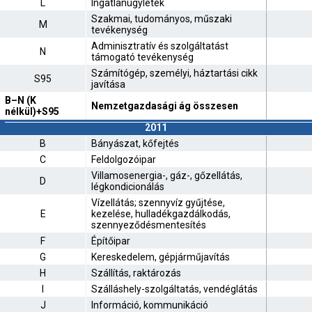
L
Ingatlanügyletek
Szakmai, tudományos, műszaki
M
tevékenység
Adminisztratív és szolgáltatást
N
támogató tevékenység
Számítógép, személyi, háztartási cikk
S95
javítása
B–N (K
Nemzetgazdasági ág összesen
nélkül)+S95
2011
B
Bányászat, kőfejtés
C
Feldolgozóipar
Villamosenergia-, gáz-, gőzellátás,
D
légkondicionálás
Vízellátás; szennyvíz gyűjtése,
E
kezelése, hulladékgazdálkodás,
szennyeződésmentesítés
F
Építőipar
G
Kereskedelem, gépjárműjavítás
H
Szállítás, raktározás
I
Szálláshely-szolgáltatás, vendéglátás
J
Információ, kommunikáció