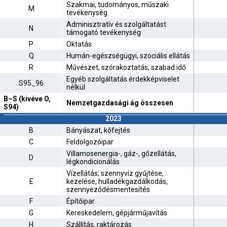
Szakmai, tudományos, műszaki
M
tevékenység
Adminisztratív és szolgáltatást
N
támogató tevékenység
P
Oktatás
Q
Humán-egészségügyi, szociális ellátás
R
Művészet, szórakoztatás, szabad idő
Egyéb szolgáltatás érdekképviselet
S95_96
nélkül
B–S (kivéve O,
Nemzetgazdasági ág összesen
S94)
2023
B
Bányászat, kőfejtés
C
Feldolgozóipar
Villamosenergia-, gáz-, gőzellátás,
D
légkondicionálás
Vízellátás; szennyvíz gyűjtése,
E
kezelése, hulladékgazdálkodás,
szennyeződésmentesítés
F
Építőipar
G
Kereskedelem, gépjárműjavítás
H
Szállítás, raktározás