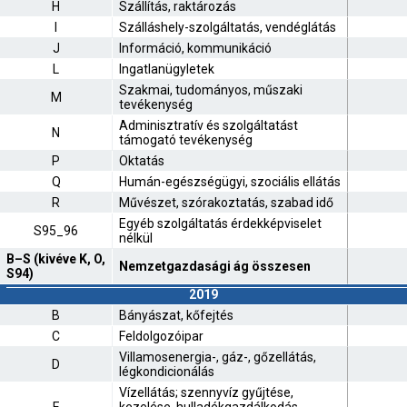
H
Szállítás, raktározás
I
Szálláshely-szolgáltatás, vendéglátás
J
Információ, kommunikáció
L
Ingatlanügyletek
Szakmai, tudományos, műszaki
M
tevékenység
Adminisztratív és szolgáltatást
N
támogató tevékenység
P
Oktatás
Q
Humán-egészségügyi, szociális ellátás
R
Művészet, szórakoztatás, szabad idő
Egyéb szolgáltatás érdekképviselet
S95_96
nélkül
B–S (kivéve K, O,
Nemzetgazdasági ág összesen
S94)
2019
B
Bányászat, kőfejtés
C
Feldolgozóipar
Villamosenergia-, gáz-, gőzellátás,
D
légkondicionálás
Vízellátás; szennyvíz gyűjtése,