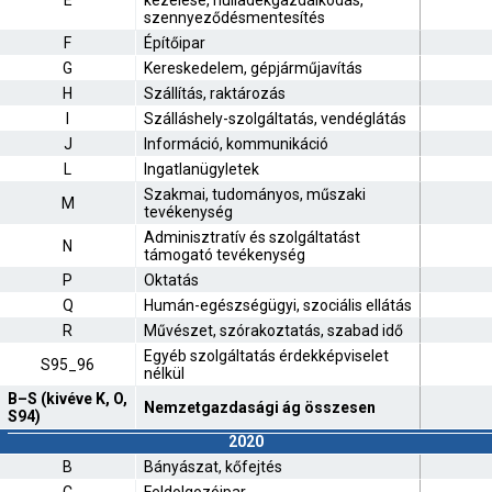
E
kezelése, hulladékgazdálkodás,
szennyeződésmentesítés
F
Építőipar
G
Kereskedelem, gépjárműjavítás
H
Szállítás, raktározás
I
Szálláshely-szolgáltatás, vendéglátás
J
Információ, kommunikáció
L
Ingatlanügyletek
Szakmai, tudományos, műszaki
M
tevékenység
Adminisztratív és szolgáltatást
N
támogató tevékenység
P
Oktatás
Q
Humán-egészségügyi, szociális ellátás
R
Művészet, szórakoztatás, szabad idő
Egyéb szolgáltatás érdekképviselet
S95_96
nélkül
B–S (kivéve K, O,
Nemzetgazdasági ág összesen
S94)
2020
B
Bányászat, kőfejtés