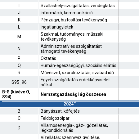
I
Szálláshely-szolgáltatás, vendéglátás
J
Információ, kommunikáció
K
Pénzügyi, biztosítási tevékenység
L
Ingatlanügyletek
Szakmai, tudományos, műszaki
M
tevékenység
Adminisztratív és szolgáltatást
N
támogató tevékenység
P
Oktatás
Q
Humán-egészségügyi, szociális ellátás
R
Művészet, szórakoztatás, szabad idő
Egyéb szolgáltatás érdekképviselet
S95_96
nélkül
B-S (kivéve O,
Nemzetgazdasági ág összesen
S94)
d
2024
B
Bányászat, kőfejtés
C
Feldolgozóipar
Villamosenergia-, gáz-, gőzellátás,
D
légkondicionálás
Vízellátás; szennyvíz gyűjtése,