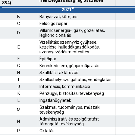
Nemzetgazdasági ág összesen
S94)
c
2021
B
Bányászat, kőfejtés
C
Feldolgozóipar
Villamosenergia-, gáz-, gőzellátás,
D
légkondicionálás
Vízellátás; szennyvíz gyűjtése,
E
kezelése, hulladékgazdálkodás,
szennyeződésmentesítés
F
Építőipar
G
Kereskedelem, gépjárműjavítás
H
Szállítás, raktározás
I
Szálláshely-szolgáltatás, vendéglátás
J
Információ, kommunikáció
K
Pénzügyi, biztosítási tevékenység
L
Ingatlanügyletek
Szakmai, tudományos, műszaki
M
tevékenység
Adminisztratív és szolgáltatást
N
támogató tevékenység
P
Oktatás