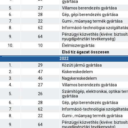
gyártása
5.
27
Villamos berendezés gyártása
6.
28
Gép, gépi berendezés gyártása
7.
22
Gumi-, műanyag termék gyártása
8.
62
Információ-technológiai szolgáltatá
Pénzügyi közvetítés (kivéve: biztosít
9.
64
nyugdíjpénztári tevékenység)
10.
10
Élelmiszergyártás
Első tíz ágazat összesen
2022
1.
29
Közúti jármű gyártása
2.
47
Kiskereskedelem
3.
46
Nagykereskedelem
4.
27
Villamos berendezés gyártása
Számítógép, elektronikai, optikai te
5.
26
gyártása
6.
28
Gép, gépi berendezés gyártása
7.
62
Információ-technológiai szolgáltatá
8.
22
Gumi-, műanyag termék gyártása
Pénzügyi közvetítés (kivéve: biztosít
9.
64
nyugdíjpénztári tevékenység)