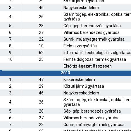
2.
29
Közúti jármű gyártása
3.
46
Nagykereskedelem
Számítógép, elektronikai, optikai te
4.
26
gyártása
5.
28
Gép, gépi berendezés gyártása
6.
27
Villamos berendezés gyártása
7.
22
Gumi-, műanyagtermék gyártása
8.
10
Élelmiszergyártás
9.
62
Információ-technológiai szolgáltatá
10.
25
Fémfeldolgozási termék gyártása
Első tíz ágazat összesen
2013
1.
47
Kiskereskedelem
2.
29
Közúti jármű gyártása
3.
46
Nagykereskedelem
Számítógép, elektronikai, optikai te
4.
26
gyártása
5.
28
Gép, gépi berendezés gyártása
6.
27
Villamos berendezés gyártása
7.
22
Gumi-, műanyagtermék gyártása