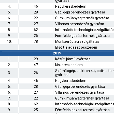
gyártása
4.
46
Nagykereskedelem
5.
28
Gép, gépi berendezés gyártása
6.
22
Gumi-, műanyag termék gyártása
7.
27
Villamos berendezés gyártása
8.
62
Információ-technológiai szolgáltatá
9.
25
Fémfeldolgozási termék gyártása
10.
78
Munkaerőpiaci szolgáltatás
Első tíz ágazat összesen
2019
1.
29
Közúti jármű gyártása
2.
47
Kiskereskedelem
Számítógép, elektronikai, optikai te
3.
26
gyártása
4.
46
Nagykereskedelem
5.
28
Gép, gépi berendezés gyártása
6.
27
Villamos berendezés gyártása
7.
22
Gumi-, műanyag termék gyártása
8.
62
Információ-technológiai szolgáltatá
9.
25
Fémfeldolgozási termék gyártása