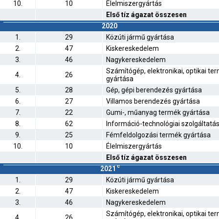
10.
10
Élelmiszergyártás
Első tíz ágazat összesen
2020
1.
29
Közúti jármű gyártása
2.
47
Kiskereskedelem
3.
46
Nagykereskedelem
Számítógép, elektronikai, optikai te
4.
26
gyártása
5.
28
Gép, gépi berendezés gyártása
6.
27
Villamos berendezés gyártása
7.
22
Gumi-, műanyag termék gyártása
8.
62
Információ-technológiai szolgáltatá
9.
25
Fémfeldolgozási termék gyártása
10.
10
Élelmiszergyártás
Első tíz ágazat összesen
c
2021
1.
29
Közúti jármű gyártása
2.
47
Kiskereskedelem
3.
46
Nagykereskedelem
Számítógép, elektronikai, optikai te
4.
26