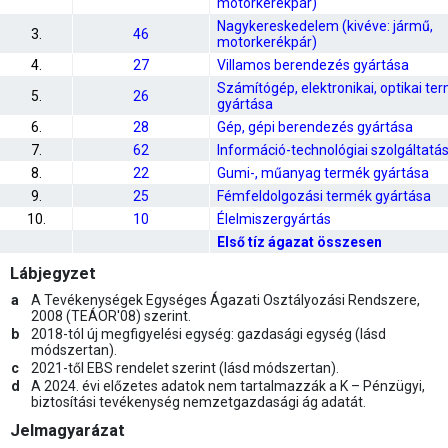
motorkerékpár)
Nagykereskedelem (kivéve: jármű,
3.
46
motorkerékpár)
4.
27
Villamos berendezés gyártása
Számítógép, elektronikai, optikai te
5.
26
gyártása
6.
28
Gép, gépi berendezés gyártása
7.
62
Információ-technológiai szolgáltatá
8.
22
Gumi-, műanyag termék gyártása
9.
25
Fémfeldolgozási termék gyártása
10.
10
Élelmiszergyártás
Első tíz ágazat összesen
Lábjegyzet
a
A Tevékenységek Egységes Ágazati Osztályozási Rendszere,
2008 (TEÁOR'08) szerint.
b
2018-tól új megfigyelési egység: gazdasági egység (lásd
módszertan).
c
2021-től EBS rendelet szerint (lásd módszertan).
d
A 2024. évi előzetes adatok nem tartalmazzák a K – Pénzügyi,
biztosítási tevékenység nemzetgazdasági ág adatát.
Jelmagyarázat