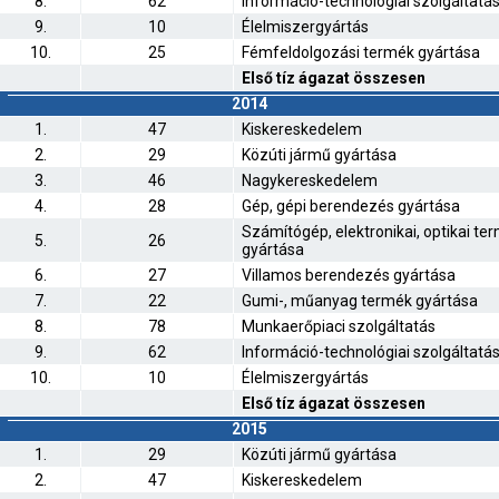
8.
62
Információ-technológiai szolgáltatá
9.
10
Élelmiszergyártás
10.
25
Fémfeldolgozási termék gyártása
Első tíz ágazat összesen
2014
1.
47
Kiskereskedelem
2.
29
Közúti jármű gyártása
3.
46
Nagykereskedelem
4.
28
Gép, gépi berendezés gyártása
Számítógép, elektronikai, optikai te
5.
26
gyártása
6.
27
Villamos berendezés gyártása
7.
22
Gumi-, műanyag termék gyártása
8.
78
Munkaerőpiaci szolgáltatás
9.
62
Információ-technológiai szolgáltatá
10.
10
Élelmiszergyártás
Első tíz ágazat összesen
2015
1.
29
Közúti jármű gyártása
2.
47
Kiskereskedelem