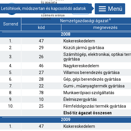
tíz ágazat a
külföldi
Menü
leányvállalatoknál
foglalkoztatottak
száma és aránya
szerint
a
Nemzetgazdasági ágazat
Sorrend
kód
megnevezés
2008
1.
47
Kiskereskedelem
2.
29
Közúti jármű gyártása
Számítógép, elektronikai, optikai te
3.
26
gyártása
4.
46
Nagykereskedelem
5.
27
Villamos berendezés gyártása
6.
28
Gép, gépi berendezés gyártása
7.
22
Gumi-, műanyagtermék gyártása
8.
78
Munkaerőpiaci szolgáltatás
9.
10
Élelmiszergyártás
10.
25
Fémfeldolgozási termék gyártása
Első tíz ágazat összesen
2009
1.
47
Kiskereskedelem