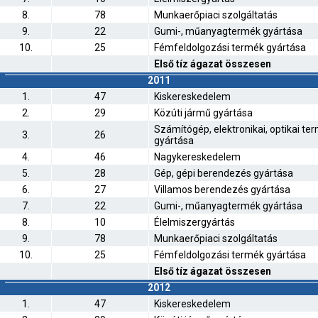
8.
78
Munkaerőpiaci szolgáltatás
9.
22
Gumi-, műanyagtermék gyártása
10.
25
Fémfeldolgozási termék gyártása
Első tíz ágazat összesen
2011
1.
47
Kiskereskedelem
2.
29
Közúti jármű gyártása
Számítógép, elektronikai, optikai te
3.
26
gyártása
4.
46
Nagykereskedelem
5.
28
Gép, gépi berendezés gyártása
6.
27
Villamos berendezés gyártása
7.
22
Gumi-, műanyagtermék gyártása
8.
10
Élelmiszergyártás
9.
78
Munkaerőpiaci szolgáltatás
10.
25
Fémfeldolgozási termék gyártása
Első tíz ágazat összesen
2012
1.
47
Kiskereskedelem