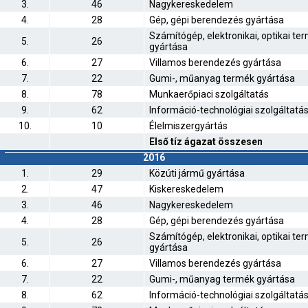
3.
46
Nagykereskedelem
4.
28
Gép, gépi berendezés gyártása
Számítógép, elektronikai, optikai te
5.
26
gyártása
6.
27
Villamos berendezés gyártása
7.
22
Gumi-, műanyag termék gyártása
8.
78
Munkaerőpiaci szolgáltatás
9.
62
Információ-technológiai szolgáltatá
10.
10
Élelmiszergyártás
Első tíz ágazat összesen
2016
1.
29
Közúti jármű gyártása
2.
47
Kiskereskedelem
3.
46
Nagykereskedelem
4.
28
Gép, gépi berendezés gyártása
Számítógép, elektronikai, optikai te
5.
26
gyártása
6.
27
Villamos berendezés gyártása
7.
22
Gumi-, műanyag termék gyártása
8.
62
Információ-technológiai szolgáltatá