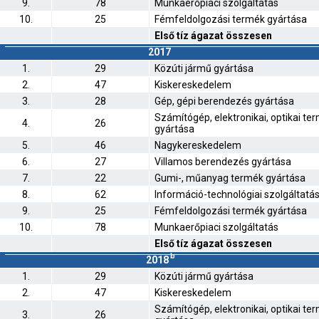
9.
78
Munkaerőpiaci szolgáltatás
10.
25
Fémfeldolgozási termék gyártása
Első tíz ágazat összesen
2017
1.
29
Közúti jármű gyártása
2.
47
Kiskereskedelem
3.
28
Gép, gépi berendezés gyártása
Számítógép, elektronikai, optikai te
4.
26
gyártása
5.
46
Nagykereskedelem
6.
27
Villamos berendezés gyártása
7.
22
Gumi-, műanyag termék gyártása
8.
62
Információ-technológiai szolgáltatá
9.
25
Fémfeldolgozási termék gyártása
10.
78
Munkaerőpiaci szolgáltatás
Első tíz ágazat összesen
b
2018
1.
29
Közúti jármű gyártása
2.
47
Kiskereskedelem
Számítógép, elektronikai, optikai te
3.
26