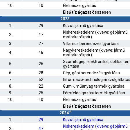
10.
10
Élelmiszergyártás
Első tíz ágazat összesen
2023
1.
29
Közúti jármű gyártása
Kiskereskedelem (kivéve: gépjármű,
2.
47
motorkerékpár)
3.
27
Villamos berendezés gyártása
Nagykereskedelem (kivéve: jármű,
4.
46
motorkerékpár)
Számítógép, elektronikai, optikai te
5.
26
gyártása
6.
28
Gép, gépi berendezés gyártása
7.
62
Információ-technológiai szolgáltatá
8.
22
Gumi-, műanyag termék gyártása
9.
25
Fémfeldolgozási termék gyártása
10.
10
Élelmiszergyártás
Első tíz ágazat összesen
d
2024
1.
29
Közúti jármű gyártása
Kiskereskedelem (kivéve: gépjármű,
2.
47