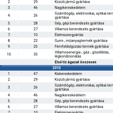
2.
29
Közúti jármű gyártása
3.
46
Nagykereskedelem
Számítógép, elektronikai, optikai te
4.
26
gyártása
5.
28
Gép, gépi berendezés gyártása
6.
27
Villamos berendezés gyártása
7.
10
Élelmiszergyártás
8.
22
Gumi-, műanyagtermék gyártása
9.
25
Fémfeldolgozási termék gyártása
Villamosenergia-, gáz-, gőzellátás,
10.
35
légkondícionálás
Első tíz ágazat összesen
2010
1.
47
Kiskereskedelem
2.
29
Közúti jármű gyártása
Számítógép, elektronikai, optikai te
3.
26
gyártása
4.
46
Nagykereskedelem
5.
28
Gép, gépi berendezés gyártása
6.
27
Villamos berendezés gyártása
7.
10
Élelmiszergyártás