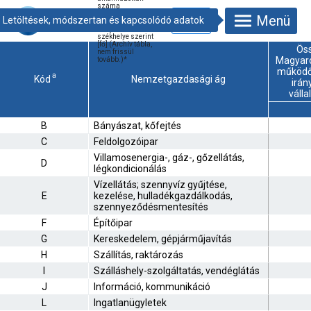
száma
nemzetgazdasági
Menü
ág és a végső
tulajdonos
székhelye szerint
[fő] (Archív tábla,
Ös
nem frissül
Magyar
tovább.)
*
működő
a
Kód
Nemzetgazdasági ág
irán
válla
B
Bányászat, kőfejtés
C
Feldolgozóipar
Villamosenergia-, gáz-, gőzellátás,
D
légkondicionálás
Vízellátás; szennyvíz gyűjtése,
E
kezelése, hulladékgazdálkodás,
szennyeződésmentesítés
F
Építőipar
G
Kereskedelem, gépjárműjavítás
H
Szállítás, raktározás
I
Szálláshely-szolgáltatás, vendéglátás
J
Információ, kommunikáció
L
Ingatlanügyletek