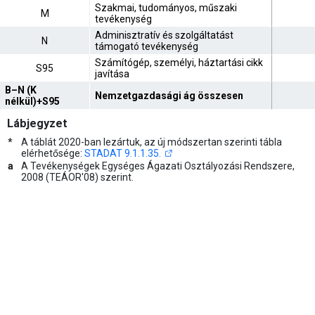
Szakmai, tudományos, műszaki
M
tevékenység
Adminisztratív és szolgáltatást
N
támogató tevékenység
Számítógép, személyi, háztartási cikk
S95
javítása
B–N (K
Nemzetgazdasági ág összesen
nélkül)+S95
Lábjegyzet
*
A táblát 2020-ban lezártuk, az új módszertan szerinti tábla
elérhetősége:
STADAT 9.1.1.35.
a
A Tevékenységek Egységes Ágazati Osztályozási Rendszere,
2008 (TEÁOR'08) szerint.