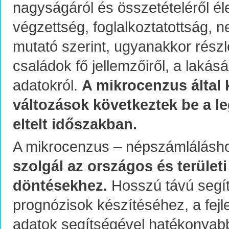
nagyságáról és összetételéről élet
végzettség, foglalkoztatottság,
mutató szerint, ugyanakkor rész
családok fő jellemzőiről, a laká
adatokról.
A mikrocenzus által 
változások következtek be a le
eltelt időszakban.
A mikrocenzus – népszámlálásh
szolgál az országos és terület
döntésekhez.
Hosszú távú segít
prognózisok készítéséhez, a fej
adatok segítségével hatékonyab