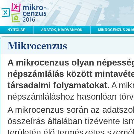
NYITÓLAP
ADATOK, KIADVÁNYOK
MIKROCENZUS 201
Mikrocenzus
A mikrocenzus olyan népesség-
népszámlálás között mintavéte
társadalmi folyamatokat.
A mik
népszámláláshoz hasonlóan törvé
A mikrocenzus során az adatszolg
összeírás általában tízévente is
területén élő természetes szemé