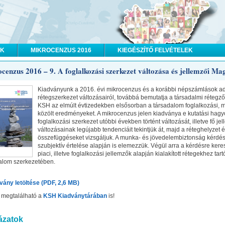
OK
MIKROCENZUS 2016
KIEGÉSZÍTŐ FELVÉTELEK
cenzus 2016 – 9. A foglalkozási szerkezet változása és jellemzői M
Kiadványunk a 2016. évi mikrocenzus és a korábbi népszámlások ada
rétegszerkezet változásairól, továbbá bemutatja a társadalmi rétegz
KSH az elmúlt évtizedekben elsősorban a társadalom foglalkozási,
közölt eredményeket. A mikrocenzus jelen kiadványa e kutatási hag
foglalkozási szerkezet utóbbi években történt változását, illetve fő je
változásainak legújabb tendenciáit tekintjük át, majd a réteghelyzet é
összefüggéseket vizsgáljuk. A munka- és jövedelembiztonság kérdés
szubjektív értelése alapján is elemezzük. Végül arra a kérdésre kere
piaci, illetve foglalkozási jellemzők alapján kialakított rétegekhez tar
alom szerkezetében.
vány letöltése (PDF, 2,6 MB)
t megtalálható a
KSH Kiadványtárában
is!
ázatok