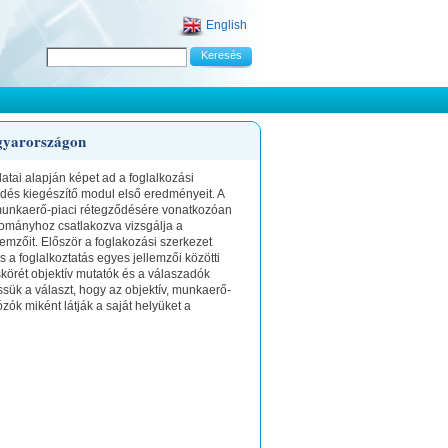
English
agyarországon
tai alapján képet ad a foglalkozási
ődés kiegészítő modul első eredményeit. A
 munkaerő-piaci rétegződésére vonatkozóan
yományhoz csatlakozva vizsgálja a
llemzőit. Először a foglakozási szerkezet
s a foglalkoztatás egyes jellemzői közötti
körét objektív mutatók és a válaszadók
ssük a választ, hogy az objektív, munkaerő-
tózók miként látják a saját helyüket a