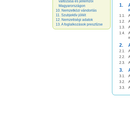
változása és jellemzői
1.
Magyarországon
10. Nemzetközi vándorlás
11. Szubjektív jóllét
1.1.
A
12. Nemzetiségi adatok
1.2.
A
13. A foglalkozások presztízse
1.3.
A
1.4.
A
m
2.
2.1.
A
2.2.
A
2.3.
A
3.
3.1.
A
3.2.
A
3.3.
A