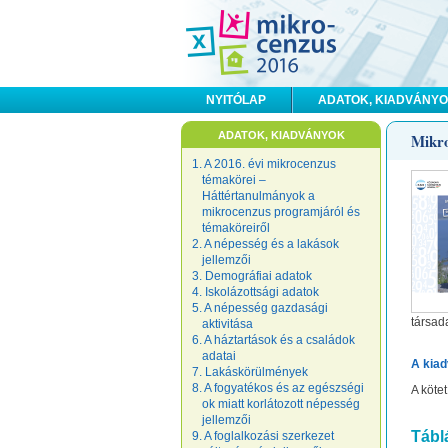
NYITÓLAP
ADATOK, KIADVÁNY
ADATOK, KIADVÁNYOK
Mikro
1. A 2016. évi mikrocenzus
témakörei –
Háttértanulmányok a
mikrocenzus programjáról és
témaköreiről
2. A népesség és a lakások
jellemzői
3. Demográfiai adatok
4. Iskolázottsági adatok
5. A népesség gazdasági
társad
aktivitása
6. A háztartások és a családok
adatai
A kiad
7. Lakáskörülmények
8. A fogyatékos és az egészségi
A köte
ok miatt korlátozott népesség
jellemzői
Tábl
9. A foglalkozási szerkezet