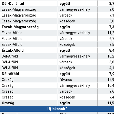
Dél-Dunántúl
együtt
8,
Észak-Magyarország
vármegyeszékhely
9,
Észak-Magyarország
városok
7,
Észak-Magyarország
községek
5,
Észak-Magyarország
együtt
7,
Észak-Alföld
vármegyeszékhely
11,
Észak-Alföld
városok
6,
Észak-Alföld
községek
3,
Észak-Alföld
együtt
8,
Dél-Alföld
vármegyeszékhely
10,
Dél-Alföld
városok
6,
Dél-Alföld
községek
4,
Dél-Alföld
együtt
7,
Ország
főváros
15,
Ország
vármegyeszékhely
10,
Ország
városok
9,
Ország
községek
7,
Ország
együtt
11,
a
Új lakások