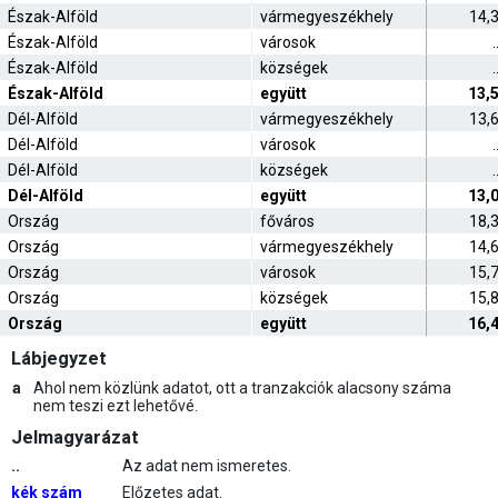
Észak-Alföld
vármegyeszékhely
14,
Észak-Alföld
városok
.
Észak-Alföld
községek
.
Észak-Alföld
együtt
13,
Dél-Alföld
vármegyeszékhely
13,
Dél-Alföld
városok
.
Dél-Alföld
községek
.
Dél-Alföld
együtt
13,
Ország
főváros
18,
Ország
vármegyeszékhely
14,
Ország
városok
15,
Ország
községek
15,
Ország
együtt
16,
Lábjegyzet
a
Ahol nem közlünk adatot, ott a tranzakciók alacsony száma
nem teszi ezt lehetővé.
Jelmagyarázat
..
Az adat nem ismeretes.
kék szám
Előzetes adat.