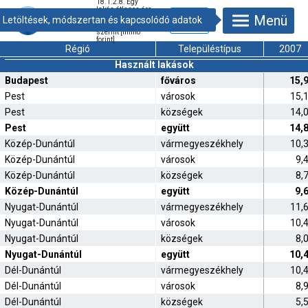
18.1.2.8. Egy
lakás átlagos ára
Menü
régió és
településtípus
szerint [millió
forint]
Régió
Településtípus
2007
Használt lakások
Budapest
főváros
15,
Pest
városok
15,
Pest
községek
14,
Pest
együtt
14,
Közép-Dunántúl
vármegyeszékhely
10,
Közép-Dunántúl
városok
9,
Közép-Dunántúl
községek
8,
Közép-Dunántúl
együtt
9,
Nyugat-Dunántúl
vármegyeszékhely
11,
Nyugat-Dunántúl
városok
10,
Nyugat-Dunántúl
községek
8,
Nyugat-Dunántúl
együtt
10,
Dél-Dunántúl
vármegyeszékhely
10,
Dél-Dunántúl
városok
8,
Dél-Dunántúl
községek
5,