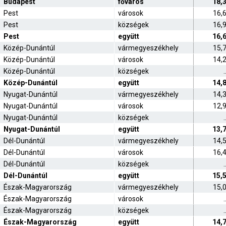
Budapest
főváros
18,
Pest
városok
16,
Pest
községek
16,
Pest
együtt
16,
Közép-Dunántúl
vármegyeszékhely
15,
Közép-Dunántúl
városok
14,
Közép-Dunántúl
községek
.
Közép-Dunántúl
együtt
14,
Nyugat-Dunántúl
vármegyeszékhely
14,
Nyugat-Dunántúl
városok
12,
Nyugat-Dunántúl
községek
.
Nyugat-Dunántúl
együtt
13,
Dél-Dunántúl
vármegyeszékhely
14,
Dél-Dunántúl
városok
16,
Dél-Dunántúl
községek
.
Dél-Dunántúl
együtt
15,
Észak-Magyarország
vármegyeszékhely
15,
Észak-Magyarország
városok
.
Észak-Magyarország
községek
.
Észak-Magyarország
együtt
14,