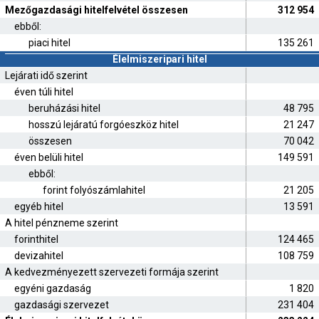
Mezőgazdasági hitelfelvétel összesen
312 954
ebből:
piaci hitel
135 261
Élelmiszeripari hitel
Lejárati idő szerint
éven túli hitel
beruházási hitel
48 795
hosszú lejáratú forgóeszköz hitel
21 247
összesen
70 042
éven belüli hitel
149 591
ebből:
forint folyószámlahitel
21 205
egyéb hitel
13 591
A hitel pénzneme szerint
forinthitel
124 465
devizahitel
108 759
A kedvezményezett szervezeti formája szerint
egyéni gazdaság
1 820
gazdasági szervezet
231 404