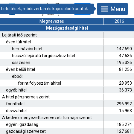
19.1.1.7. Az
Menü
agrárgazdaság
hitelfelvétele
[millió forint]
Megnevezés
2016
Mezőgazdasági hitel
Lejárati idő szerint
éven túli hitel
beruházási hitel
147 690
hosszú lejáratú forgóeszköz hitel
47 636
összesen
195 326
éven belüli hitel
81 256
ebből:
forint folyószámlahitel
28 953
egyéb hitel
36 373
A hitel pénzneme szerint
forinthitel
296 992
devizahitel
15 963
A kedvezményezett szervezeti formája szerint
egyéni gazdaság
185 274
gazdasági szervezet
127 681