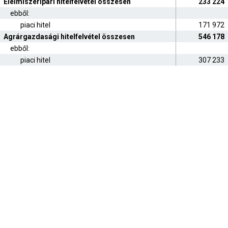
Élelmiszeripari hitelfelvétel összesen
233 224
ebből:
piaci hitel
171 972
Agrárgazdasági hitelfelvétel összesen
546 178
ebből:
piaci hitel
307 233