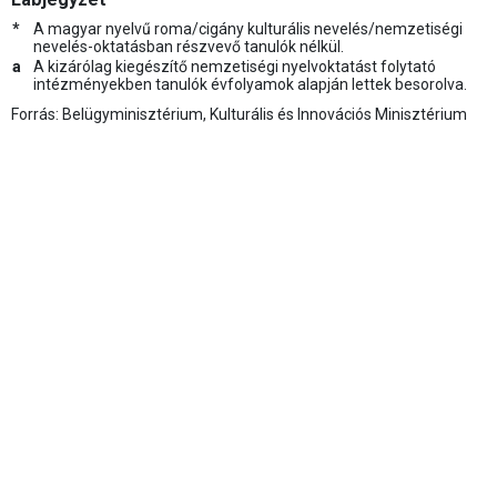
*
A magyar nyelvű roma/cigány kulturális nevelés/nemzetiségi
nevelés-oktatásban részvevő tanulók nélkül.
a
A kizárólag kiegészítő nemzetiségi nyelvoktatást folytató
intézményekben tanulók évfolyamok alapján lettek besorolva.
Forrás: Belügyminisztérium, Kulturális és Innovációs Minisztérium