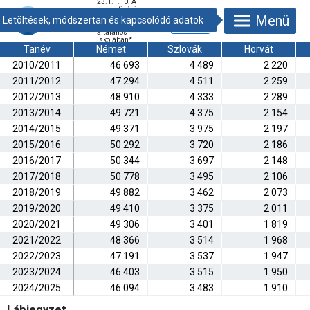
23.1.1.10. A
nemzetiségi
Menü
oktatásban részt
vevő tanulók az
általános
iskolában
*
Tanév
Német
Szlovák
Horvát
2010/2011
46 693
4 489
2 220
2011/2012
47 294
4 511
2 259
2012/2013
48 910
4 333
2 289
2013/2014
49 721
4 375
2 154
2014/2015
49 371
3 975
2 197
2015/2016
50 292
3 720
2 186
2016/2017
50 344
3 697
2 148
2017/2018
50 778
3 495
2 106
2018/2019
49 882
3 462
2 073
2019/2020
49 410
3 375
2 011
2020/2021
49 306
3 401
1 819
2021/2022
48 366
3 514
1 968
2022/2023
47 191
3 537
1 947
2023/2024
46 403
3 515
1 950
2024/2025
46 094
3 483
1 910
Lábjegyzet