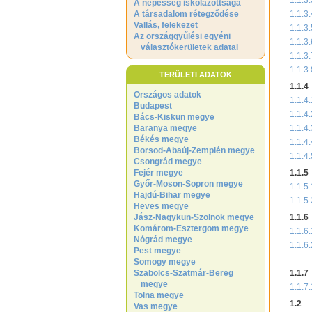
1.1.3.
A népesség iskolázottsága
A társadalom rétegződése
1.1.3.
Vallás, felekezet
1.1.3.
Az országgyűlési egyéni
1.1.3.
választókerületek adatai
1.1.3.
1.1.3.
TERÜLETI ADATOK
1.1.4
Országos adatok
1.1.4.
Budapest
1.1.4.
Bács-Kiskun megye
Baranya megye
1.1.4.
Békés megye
1.1.4.
Borsod-Abaúj-Zemplén megye
1.1.4.
Csongrád megye
Fejér megye
1.1.5
Győr-Moson-Sopron megye
1.1.5.
Hajdú-Bihar megye
1.1.5.
Heves megye
Jász-Nagykun-Szolnok megye
1.1.6
Komárom-Esztergom megye
1.1.6.
Nógrád megye
1.1.6.
Pest megye
Somogy megye
Szabolcs-Szatmár-Bereg
1.1.7
megye
1.1.7.
Tolna megye
1.2
Vas megye