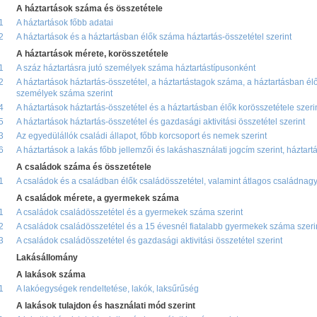
A háztartások száma és összetétele
1
A háztartások főbb adatai
2
A háztartások és a háztartásban élők száma háztartás-összetétel szerint
A háztartások mérete, korösszetétele
1
A száz háztartásra jutó személyek száma háztartástípusonként
2
A háztartások háztartás-összetétel, a háztartástagok száma, a háztartásban él
személyek száma szerint
4
A háztartások háztartás-összetétel és a háztartásban élők korösszetétele szeri
5
A háztartások háztartás-összetétel és gazdasági aktivitási összetétel szerint
3
Az egyedülállók családi állapot, főbb korcsoport és nemek szerint
6
A háztartások a lakás főbb jellemzői és lakáshasználati jogcím szerint, háztar
A családok száma és összetétele
1
A családok és a családban élők családösszetétel, valamint átlagos családnagy
A családok mérete, a gyermekek száma
1
A családok családösszetétel és a gyermekek száma szerint
2
A családok családösszetétel és a 15 évesnél fiatalabb gyermekek száma szeri
3
A családok családösszetétel és gazdasági aktivitási összetétel szerint
Lakásállomány
A lakások száma
1
A lakóegységek rendeltetése, lakók, laksűrűség
A lakások tulajdon és használati mód szerint