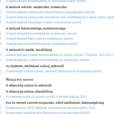
1
A lakott lakások tulajdonjelleg és használati jogcím szerint
A lakások mérete: alapterület, szobaszám
1
A lakott lakások szobaszám, laksűrűség és településtípus szerint
2
A lakott lakások szobaszám, konyhával való ellátottság és a lakók száma szeri
3
A lakott lakások helyiségei a lakás szobaszáma szerint
A lakások felszereltsége, komfortossága
1
A lakott lakások felszereltség és szobaszám szerint
2
A lakott lakások fűtési mód és szobaszám szerint
3
A lakott lakások komfortosság és szobaszám szerint
A lakások és lakóik, laksűrűség
1
A lakott lakások a lakók korösszetétele és száma szerint – Frissítve: 2013.04.1
2
A lakott lakások a lakók korösszetétele és szobaszám szerint
Az épületek, lakóházak száma, jellemzői
1
A lakóházak a lakók száma, valamint lakásszám és magasság szerint
Részletes adatok
A népesség száma és jellemzői
A népesség száma, népsűrűség
1
A népesség korév és nemek szerint, a nemek aránya, 2011
Kor és nemek szerinti megoszlás, előző lakóhelyek, állampolgárság
1
A népesség az előző lakóhely, korcsoport és nemek szerint, 2011
2
A népesség születési hely, korcsoport és nemek szerint, 2011