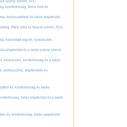
akók száma szerint, 2011
leg, komfortosság, fűtési mód és
ma, korösszetétele és lakás-alapterület
eltség, fűtési mód és falazat szerint, 2011
lleg, használati jogcím, szobaszám,
akás-alapterület és a lakók száma szerint,
i év, szobaszám, komfortosság és a lakók
me, szobaszáma, alapterülete és
pítési év, komfortosság és lakás-
komfortosság, lakás-alapterület és a lakók
tési év, komfortosság, lakás-alapterület