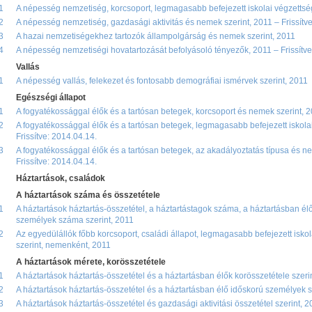
1
A népesség nemzetiség, korcsoport, legmagasabb befejezett iskolai végzettsé
2
A népesség nemzetiség, gazdasági aktivitás és nemek szerint, 2011 – Frissítv
3
A hazai nemzetiségekhez tartozók állampolgárság és nemek szerint, 2011
4
A népesség nemzetiségi hovatartozását befolyásoló tényezők, 2011 – Frissítve
Vallás
1
A népesség vallás, felekezet és fontosabb demográfiai ismérvek szerint, 2011
Egészségi állapot
1
A fogyatékossággal élők és a tartósan betegek, korcsoport és nemek szerint, 20
2
A fogyatékossággal élők és a tartósan betegek, legmagasabb befejezett iskola
Frissítve: 2014.04.14.
3
A fogyatékossággal élők és a tartósan betegek, az akadályoztatás típusa és n
Frissítve: 2014.04.14.
Háztartások, családok
A háztartások száma és összetétele
1
A háztartások háztartás-összetétel, a háztartástagok száma, a háztartásban él
személyek száma szerint, 2011
2
Az egyedülállók főbb korcsoport, családi állapot, legmagasabb befejezett iskol
szerint, nemenként, 2011
A háztartások mérete, korösszetétele
1
A háztartások háztartás-összetétel és a háztartásban élők korösszetétele szeri
2
A háztartások háztartás-összetétel és a háztartásban élő időskorú személyek 
3
A háztartások háztartás-összetétel és gazdasági aktivitási összetétel szerint, 