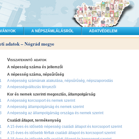
DVÁNYOK
A NÉPSZÁMLÁLÁSRÓL
ADATVÉDELEM
eti adatok – Nógrád megye
Visszatekintő adatok
A népesség száma és jellemzői
A népesség száma, népsűrűség
1
A népesség számának alakulása, népsűrűség, népszaporodás
2
A népességváltozás tényezői
Kor és nemek szerinti megoszlás, állampolgárság
1
A népesség korcsoport és nemek szerint
2
A népesség állampolgárság és nemek szerint
3
A népesség az állampolgárság országa és nemek szerint
Családi állapot, termékenység
1
A 15 éves és idősebb népesség családi állapot és korcsoport szerint
2
A 15 éves és idősebb férfiak családi állapot és korcsoport szerint