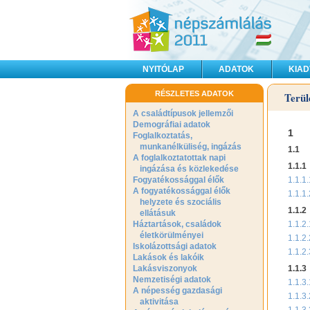
NYITÓLAP
ADATOK
KIA
RÉSZLETES ADATOK
Terül
A családtípusok jellemzői
Demográfiai adatok
1
Foglalkoztatás,
munkanélküliség, ingázás
1.1
A foglalkoztatottak napi
1.1.1
ingázása és közlekedése
Fogyatékossággal élők
1.1.1.
A fogyatékossággal élők
1.1.1.
helyzete és szociális
1.1.2
ellátásuk
Háztartások, családok
1.1.2.
életkörülményei
1.1.2.
Iskolázottsági adatok
1.1.2.
Lakások és lakóik
Lakásviszonyok
1.1.3
Nemzetiségi adatok
1.1.3.
A népesség gazdasági
1.1.3.
aktivitása