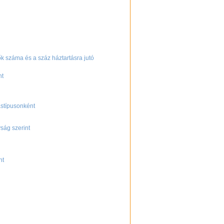
ők száma és a száz háztartásra jutó
nt
tástípusonként
ság szerint
nt