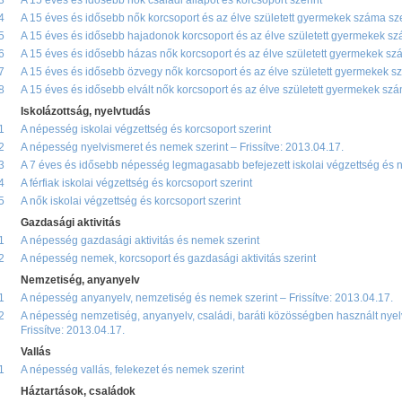
3
A 15 éves és idősebb nők családi állapot és korcsoport szerint
4
A 15 éves és idősebb nők korcsoport és az élve született gyermekek száma sze
5
A 15 éves és idősebb hajadonok korcsoport és az élve született gyermekek sz
6
A 15 éves és idősebb házas nők korcsoport és az élve született gyermekek sz
7
A 15 éves és idősebb özvegy nők korcsoport és az élve született gyermekek s
8
A 15 éves és idősebb elvált nők korcsoport és az élve született gyermekek szá
Iskolázottság, nyelvtudás
1
A népesség iskolai végzettség és korcsoport szerint
2
A népesség nyelvismeret és nemek szerint – Frissítve: 2013.04.17.
3
A 7 éves és idősebb népesség legmagasabb befejezett iskolai végzettség és 
4
A férfiak iskolai végzettség és korcsoport szerint
5
A nők iskolai végzettség és korcsoport szerint
Gazdasági aktivitás
1
A népesség gazdasági aktivitás és nemek szerint
2
A népesség nemek, korcsoport és gazdasági aktivitás szerint
Nemzetiség, anyanyelv
1
A népesség anyanyelv, nemzetiség és nemek szerint – Frissítve: 2013.04.17.
2
A népesség nemzetiség, anyanyelv, családi, baráti közösségben használt nyelv 
Frissítve: 2013.04.17.
Vallás
1
A népesség vallás, felekezet és nemek szerint
Háztartások, családok