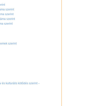
rint
áma szerint
áma szerint
záma szerint
ma szerint
nemek szerint
és kulturális kötődés szerint –