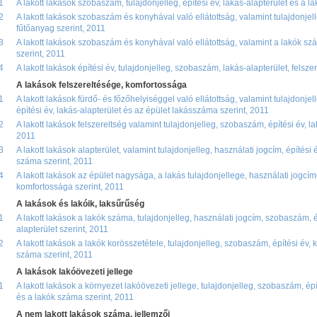
1
A lakott lakások szobaszám, tulajdonjelleg, építési év, lakás-alapterület és a l
2
A lakott lakások szobaszám és konyhával való ellátottság, valamint tulajdonjel
fűtőanyag szerint, 2011
3
A lakott lakások szobaszám és konyhával való ellátottság, valamint a lakók szá
szerint, 2011
4
A lakott lakások építési év, tulajdonjelleg, szobaszám, lakás-alapterület, felszer
A lakások felszereltésége, komfortossága
1
A lakott lakások fürdő- és főzőhelyiséggel való ellátottság, valamint tulajdonje
építési év, lakás-alapterület és az épület lakásszáma szerint, 2011
2
A lakott lakások felszereltség valamint tulajdonjelleg, szobaszám, építési év, l
2011
3
A lakott lakások alapterület, valamint tulajdonjelleg, használati jogcím, építés
száma szerint, 2011
4
A lakott lakások az épület nagysága, a lakás tulajdonjellege, használati jogcí
komfortossága szerint, 2011
A lakások és lakóik, laksűrűség
1
A lakott lakások a lakók száma, tulajdonjelleg, használati jogcím, szobaszám, é
alapterület szerint, 2011
2
A lakott lakások a lakók korösszetétele, tulajdonjelleg, szobaszám, építési év, 
száma szerint, 2011
A lakások lakóövezeti jellege
1
A lakott lakások a környezet lakóövezeti jellege, tulajdonjelleg, szobaszám, épí
és a lakók száma szerint, 2011
A nem lakott lakások száma, jellemzői