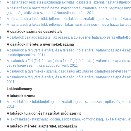
4
A háztartások részletes gazdasági aktivitási összetétel szerint, háztartástípus
5
A háztartások a háztartásfő neme, korcsoportja, családi állapota, legmagasabb
gazdasági aktivitása szerint, háztartástípusonként, 2011
6
A háztartások a lakás főbb jellemzői és lakáshasználati jogcím szerint, háztar
7
A háztartások a lakás főbb jellemzői, lakáshasználati jogcím és a háztartástag
A családok száma és összetétele
1
A családok családösszetétel, az összes, a 15 évesnél fiatalabb és az eltartott
A családok mérete, a gyermekek száma
1
A családok a férj (férfi élettárs) és a feleség (nő élettárs), valamint az apa és a
családtípusonként, 2011
2
A családok a férj (férfi élettárs) és a feleség (nő élettárs), valamint az apa és
végzettsége szerint, családtípusonként, 2011
3
A családok a gyermekek száma, gazdasági aktivitás és családösszetétel szerin
4
A családok a férj (férfi élettárs) és a feleség (nő élettárs), valamint az apa és 
2011
Lakásállomány
A lakások száma
1
A lakott lakások tulajdonjelleg, használati jogcím, szobaszám, építési év, komfo
2011
A lakások tulajdon és használati mód szerint
1
A lakott lakások használati jogcím, szobaszám, komfortosság, lakás-alapterüle
A lakások mérete: alapterület, szobaszám