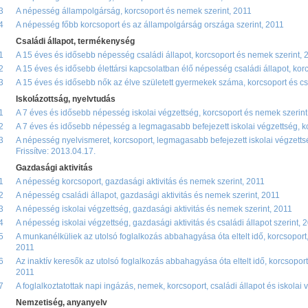
3
A népesség állampolgárság, korcsoport és nemek szerint, 2011
4
A népesség főbb korcsoport és az állampolgárság országa szerint, 2011
Családi állapot, termékenység
1
A 15 éves és idősebb népesség családi állapot, korcsoport és nemek szerint, 
2
A 15 éves és idősebb élettársi kapcsolatban élő népesség családi állapot, kor
3
A 15 éves és idősebb nők az élve született gyermekek száma, korcsoport és csa
Iskolázottság, nyelvtudás
1
A 7 éves és idősebb népesség iskolai végzettség, korcsoport és nemek szerint
2
A 7 éves és idősebb népesség a legmagasabb befejezett iskolai végzettség, k
3
A népesség nyelvismeret, korcsoport, legmagasabb befejezett iskolai végzetts
Frissítve: 2013.04.17.
Gazdasági aktivitás
1
A népesség korcsoport, gazdasági aktivitás és nemek szerint, 2011
2
A népesség családi állapot, gazdasági aktivitás és nemek szerint, 2011
3
A népesség iskolai végzettség, gazdasági aktivitás és nemek szerint, 2011
4
A népesség iskolai végzettség, gazdasági aktivitás és családi állapot szerint, 
5
A munkanélküliek az utolsó foglalkozás abbahagyása óta eltelt idő, korcsoport,
2011
6
Az inaktív keresők az utolsó foglalkozás abbahagyása óta eltelt idő, korcsoport
2011
7
A foglalkoztatottak napi ingázás, nemek, korcsoport, családi állapot és iskolai 
Nemzetiség, anyanyelv