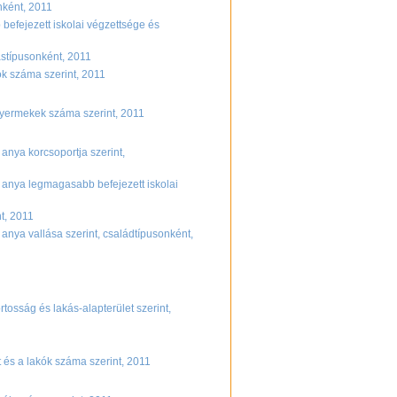
onként, 2011
 befejezett iskolai végzettsége és
tástípusonként, 2011
ok száma szerint, 2011
 gyermekek száma szerint, 2011
z anya korcsoportja szerint,
 az anya legmagasabb befejezett iskolai
t, 2011
az anya vallása szerint, családtípusonként,
rtosság és lakás-alapterület szerint,
t és a lakók száma szerint, 2011