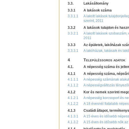
3.3.
Lakásállomány
3.3.1
A lakások száma
3.3.1.1
A lakott lakások tulajdonjelle
szerint, 2011
3.3.2
A lakások tulajdon és haszn
3.3.2.1
A lakott lakások szobaszám, ép
2011
3.3.3
Az épületek, lakóházak szám
3.3.3.1
A lakóházak, lakásaik és lak
4
Településsoros adatok
4.1.
A népesség száma és jelle
4.1.1
A népesség száma, népsűr
4.1.1.1
A népesség számának alakulá
4.1.1.2
A népességváltozás tényezői
4.1.2
Kor és nemek szerinti meg
4.1.2.1
A népesség korcsoport és ne
4.1.2.2
A 18 évesnél fiatalabb népes
4.1.3
Családi állapot, termékeny
4.1.3.1
A 15 éves és idősebb népessé
4.1.3.2
A 15 éves és idősebb nők az 