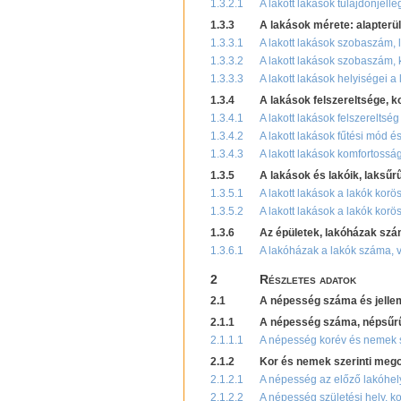
1.3.2.1
A lakott lakások tulajdonjelle
1.3.3
A lakások mérete: alapterü
1.3.3.1
A lakott lakások szobaszám, 
1.3.3.2
A lakott lakások szobaszám, 
1.3.3.3
A lakott lakások helyiségei 
1.3.4
A lakások felszereltsége, 
1.3.4.1
A lakott lakások felszereltsé
1.3.4.2
A lakott lakások fűtési mód 
1.3.4.3
A lakott lakások komfortossá
1.3.5
A lakások és lakóik, laksűr
1.3.5.1
A lakott lakások a lakók korö
1.3.5.2
A lakott lakások a lakók kor
1.3.6
Az épületek, lakóházak szám
1.3.6.1
A lakóházak a lakók száma, 
2
Részletes adatok
2.1
A népesség száma és jelle
2.1.1
A népesség száma, népsűr
2.1.1.1
A népesség korév és nemek s
2.1.2
Kor és nemek szerinti mego
2.1.2.1
A népesség az előző lakóhely
2.1.2.2
A népesség születési hely, k