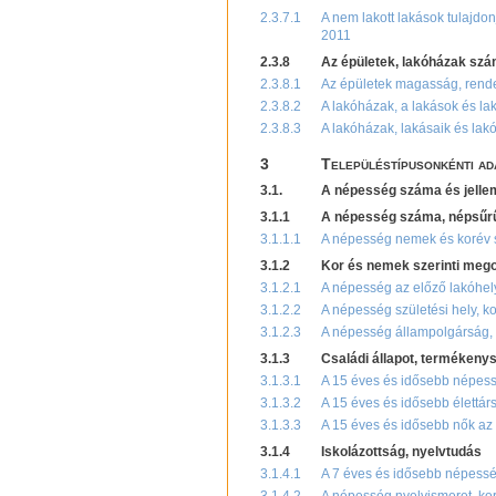
2.3.7.1
A nem lakott lakások tulajdon
2011
2.3.8
Az épületek, lakóházak szám
2.3.8.1
Az épületek magasság, rendel
2.3.8.2
A lakóházak, a lakások és l
2.3.8.3
A lakóházak, lakásaik és lak
3
Településtípusonkénti ad
3.1.
A népesség száma és jelle
3.1.1
A népesség száma, népsűr
3.1.1.1
A népesség nemek és korév s
3.1.2
Kor és nemek szerinti mego
3.1.2.1
A népesség az előző lakóhely
3.1.2.2
A népesség születési hely, k
3.1.2.3
A népesség állampolgárság, 
3.1.3
Családi állapot, termékeny
3.1.3.1
A 15 éves és idősebb népessé
3.1.3.2
A 15 éves és idősebb élettár
3.1.3.3
A 15 éves és idősebb nők az 
3.1.4
Iskolázottság, nyelvtudás
3.1.4.1
A 7 éves és idősebb népesség