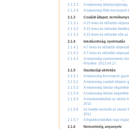
2.1.2.3
A népesség állampolgárság, 
2.1.2.4
A népesség főbb korcsoport 
2.1.3
Családi állapot, termékeny
2.1.3.1
A 15 éves és idősebb népessé
2.1.3.2
A 15 éves és idősebb élettár
2.1.3.3
A 15 éves és idősebb nők az 
2.1.4
Iskolázottság, nyelvtudás
2.1.4.1
A 7 éves és idősebb népesség
2.1.4.2
A 7 éves és idősebb népesség
2.1.4.3
A népesség nyelvismeret, kor
Frissítve: 2013.04.17.
2.1.5
Gazdasági aktivitás
2.1.5.1
A népesség korcsoport, gazda
2.1.5.2
A népesség családi állapot, 
2.1.5.3
A népesség iskolai végzettsé
2.1.5.4
A népesség iskolai végzettség
2.1.5.5
A munkanélküliek az utolsó fo
2011
2.1.5.6
Az inaktív keresők az utolsó 
2011
2.1.5.7
A foglalkoztatottak napi ingá
2.1.6
Nemzetiség, anyanyelv