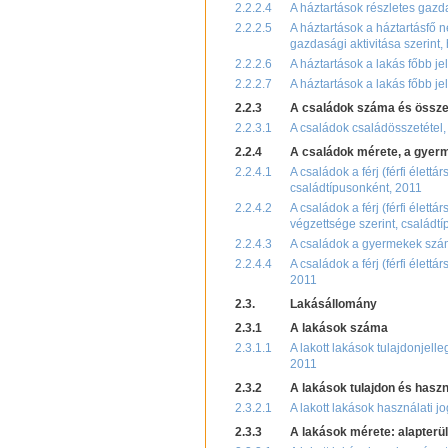
2.2.2.4
A háztartások részletes gazda
2.2.2.5
A háztartások a háztartásfő 
gazdasági aktivitása szerint,
2.2.2.6
A háztartások a lakás főbb je
2.2.2.7
A háztartások a lakás főbb je
2.2.3
A családok száma és össze
2.2.3.1
A családok családösszetétel, 
2.2.4
A családok mérete, a gye
2.2.4.1
A családok a férj (férfi élett
családtípusonként, 2011
2.2.4.2
A családok a férj (férfi élett
végzettsége szerint, családt
2.2.4.3
A családok a gyermekek száma
2.2.4.4
A családok a férj (férfi élett
2011
2.3.
Lakásállomány
2.3.1
A lakások száma
2.3.1.1
A lakott lakások tulajdonjell
2011
2.3.2
A lakások tulajdon és haszn
2.3.2.1
A lakott lakások használati 
2.3.3
A lakások mérete: alapterü