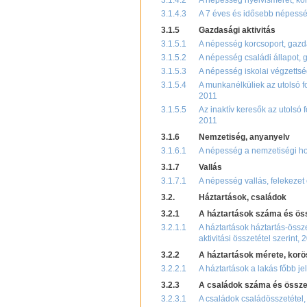
3.1.4.2
A népesség nyelvismeret, kor
3.1.4.3
A 7 éves és idősebb népesség
3.1.5
Gazdasági aktivitás
3.1.5.1
A népesség korcsoport, gazda
3.1.5.2
A népesség családi állapot, 
3.1.5.3
A népesség iskolai végzettsé
3.1.5.4
A munkanélküliek az utolsó fo
2011
3.1.5.5
Az inaktív keresők az utolsó 
2011
3.1.6
Nemzetiség, anyanyelv
3.1.6.1
A népesség a nemzetiségi hov
3.1.7
Vallás
3.1.7.1
A népesség vallás, felekezet
3.2.
Háztartások, családok
3.2.1
A háztartások száma és ös
3.2.1.1
A háztartások háztartás-össz
aktivitási összetétel szerint, 
3.2.2
A háztartások mérete, korö
3.2.2.1
A háztartások a lakás főbb je
3.2.3
A családok száma és össze
3.2.3.1
A családok családösszetétel, 