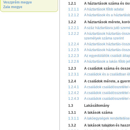
Veszprém megye
1.2.1
A háztartások száma és ös
Zala megye
1.2.1.1
A háztartások főbb adatai
1.2.1.2
A háztartások és a háztartás
1.2.2
A háztartások mérete, korö
1.2.2.1
A száz háztartásra jutó szem
1.2.2.2
A háztartások háztartás-össz
személyek száma szerint
1.2.2.4
A háztartások háztartás-össze
1.2.2.5
A háztartások háztartás-össze
1.2.2.3
Az egyedülállók családi állap
1.2.2.6
A háztartások a lakás főbb je
1.2.3
A családok száma és össze
1.2.3.1
A családok és a családban él
1.2.4
A családok mérete, a gye
1.2.4.1
A családok családösszetétel
1.2.4.2
A családok családösszetétel 
1.2.4.3
A családok családösszetétel é
1.3
Lakásállomány
1.3.1
A lakások száma
1.3.1.1
A lakóegységek rendeltetése,
1.3.2
A lakások tulajdon és haszn