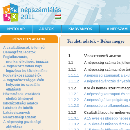
NYITÓLAP
ADATOK
KIADVÁNYOK
A NÉPSZÁML
RÉSZLETES ADATOK
Területi adatok – Békés megye
A családtípusok jellemzői
Demográfiai adatok
1
Visszatekintő adatok
Foglalkoztatás,
munkanélküliség, ingázás
1.1
A népesség száma és jelle
A foglalkoztatottak napi
1.1.1
A népesség száma, népsűr
ingázása és közlekedése
Fogyatékossággal élők
1.1.1.1
A népesség számának alaku
A fogyatékossággal élők
1.1.1.2
A népességváltozás tényezői
helyzete és szociális
1.1.2
Kor és nemek szerinti mego
ellátásuk
Háztartások, családok
1.1.2.1
A népesség korcsoport és ne
életkörülményei
1.1.2.2
A népesség állampolgárság 
Iskolázottsági adatok
1.1.2.3
A népesség az állampolgársá
Lakások és lakóik
Lakásviszonyok
1.1.3
Családi állapot, termékeny
Nemzetiségi adatok
1.1.3.1
A 15 éves és idősebb népessé
A népesség gazdasági
1.1.3.2
A 15 éves és idősebb férfiak 
aktivitása