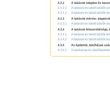
4.3.2
A lakások tulajdon és haszn
4.3.2.1
A lakások és lakott üdülők sz
4.3.2.2
A lakások és lakott üdülők épí
4.3.3
A lakások mérete: alapterü
4.3.3.1
A lakások és lakott üdülők ala
4.3.4
A lakások felszereltésége,
4.3.4.1
A lakások és lakott üdülők fel
4.3.4.2
A lakások és lakott üdülők ko
4.3.5
Az épületek, lakóházak szám
4.3.5.1
A lakóházak és üdülőépülete