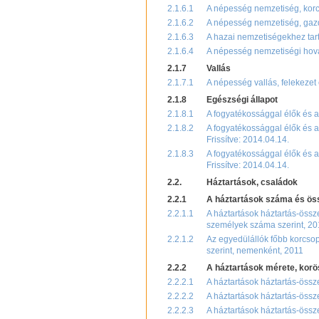
2.1.6.1
A népesség nemzetiség, korcs
2.1.6.2
A népesség nemzetiség, gazda
2.1.6.3
A hazai nemzetiségekhez tar
2.1.6.4
A népesség nemzetiségi hovat
2.1.7
Vallás
2.1.7.1
A népesség vallás, felekezet
2.1.8
Egészségi állapot
2.1.8.1
A fogyatékossággal élők és a 
2.1.8.2
A fogyatékossággal élők és a
Frissítve: 2014.04.14.
2.1.8.3
A fogyatékossággal élők és a
Frissítve: 2014.04.14.
2.2.
Háztartások, családok
2.2.1
A háztartások száma és ös
2.2.1.1
A háztartások háztartás-össz
személyek száma szerint, 20
2.2.1.2
Az egyedülállók főbb korcsopo
szerint, nemenként, 2011
2.2.2
A háztartások mérete, korö
2.2.2.1
A háztartások háztartás-össze
2.2.2.2
A háztartások háztartás-össz
2.2.2.3
A háztartások háztartás-össze