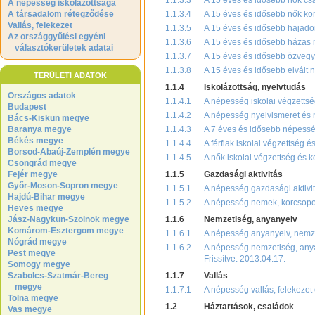
1.1.3.3
A 15 éves és idősebb nők csal
A népesség iskolázottsága
A társadalom rétegződése
1.1.3.4
A 15 éves és idősebb nők kor
Vallás, felekezet
1.1.3.5
A 15 éves és idősebb hajadon
Az országgyűlési egyéni
1.1.3.6
A 15 éves és idősebb házas n
választókerületek adatai
1.1.3.7
A 15 éves és idősebb özvegy 
1.1.3.8
A 15 éves és idősebb elvált 
TERÜLETI ADATOK
1.1.4
Iskolázottság, nyelvtudás
Országos adatok
1.1.4.1
A népesség iskolai végzettsé
Budapest
1.1.4.2
A népesség nyelvismeret és n
Bács-Kiskun megye
Baranya megye
1.1.4.3
A 7 éves és idősebb népessé
Békés megye
1.1.4.4
A férfiak iskolai végzettség é
Borsod-Abaúj-Zemplén megye
1.1.4.5
A nők iskolai végzettség és k
Csongrád megye
Fejér megye
1.1.5
Gazdasági aktivitás
Győr-Moson-Sopron megye
1.1.5.1
A népesség gazdasági aktivi
Hajdú-Bihar megye
1.1.5.2
A népesség nemek, korcsoport
Heves megye
Jász-Nagykun-Szolnok megye
1.1.6
Nemzetiség, anyanyelv
Komárom-Esztergom megye
1.1.6.1
A népesség anyanyelv, nemzet
Nógrád megye
1.1.6.2
A népesség nemzetiség, anyan
Pest megye
Frissítve: 2013.04.17.
Somogy megye
Szabolcs-Szatmár-Bereg
1.1.7
Vallás
megye
1.1.7.1
A népesség vallás, felekezet
Tolna megye
1.2
Háztartások, családok
Vas megye