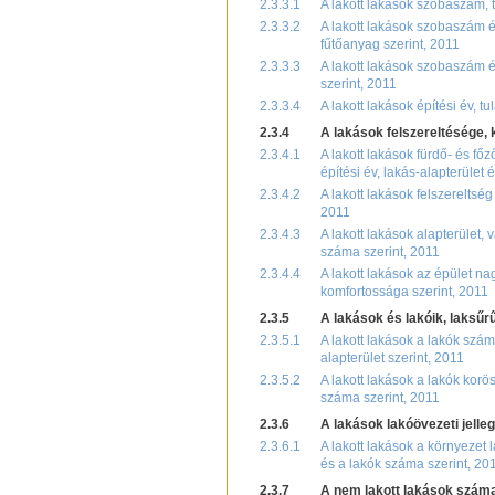
2.3.3.1
A lakott lakások szobaszám, t
2.3.3.2
A lakott lakások szobaszám és
fűtőanyag szerint, 2011
2.3.3.3
A lakott lakások szobaszám és
szerint, 2011
2.3.3.4
A lakott lakások építési év, t
2.3.4
A lakások felszereltésége,
2.3.4.1
A lakott lakások fürdő- és fő
építési év, lakás-alapterület
2.3.4.2
A lakott lakások felszereltsé
2011
2.3.4.3
A lakott lakások alapterület,
száma szerint, 2011
2.3.4.4
A lakott lakások az épület na
komfortossága szerint, 2011
2.3.5
A lakások és lakóik, laksűr
2.3.5.1
A lakott lakások a lakók szám
alapterület szerint, 2011
2.3.5.2
A lakott lakások a lakók korö
száma szerint, 2011
2.3.6
A lakások lakóövezeti jelle
2.3.6.1
A lakott lakások a környezet 
és a lakók száma szerint, 20
2.3.7
A nem lakott lakások száma