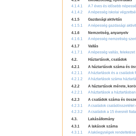
4.1.4
Iskolázottság, nyelvtudás
4.1.4.1
A 7 éves és idősebb népesség
4.1.4.2
A népesség iskolai végzettsé
4.1.5
Gazdasági aktivitás
4.1.5.1
A népesség gazdasági aktivit
4.1.6
Nemzetiség, anyanyelv
4.1.6.1
A népesség nemzetiség szeri
4.1.7
Vallás
4.1.7.1
A népesség vallás, felekezet 
4.2.
Háztartások, családok
4.2.1
A háztartások száma és ös
4.2.1.1
A háztartások és a családok 
4.2.1.2
A háztartások száma háztartá
4.2.2
A háztartások mérete, korö
4.2.2.1
A háztartások a háztartásban 
4.2.3
A családok száma és össze
4.2.3.1
A családok családösszetétel
4.2.3.2
A családok a 15 évesnél fiat
4.3.
Lakásállomány
4.3.1
A lakások száma
4.3.1.1
A lakóegységek rendeltetése 