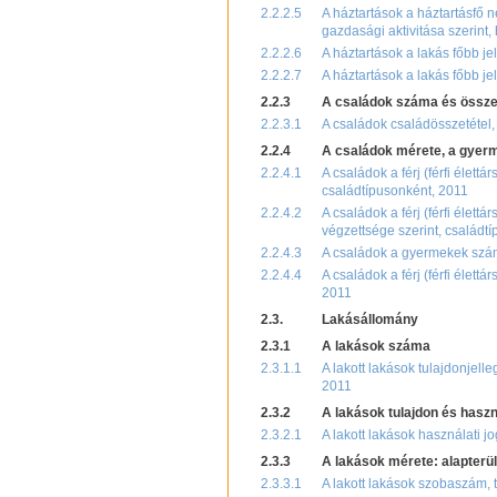
2.2.2.5
A háztartások a háztartásfő 
gazdasági aktivitása szerint,
2.2.2.6
A háztartások a lakás főbb je
2.2.2.7
A háztartások a lakás főbb je
2.2.3
A családok száma és össze
2.2.3.1
A családok családösszetétel, 
2.2.4
A családok mérete, a gye
2.2.4.1
A családok a férj (férfi élett
családtípusonként, 2011
2.2.4.2
A családok a férj (férfi élett
végzettsége szerint, családt
2.2.4.3
A családok a gyermekek száma
2.2.4.4
A családok a férj (férfi élett
2011
2.3.
Lakásállomány
2.3.1
A lakások száma
2.3.1.1
A lakott lakások tulajdonjell
2011
2.3.2
A lakások tulajdon és haszn
2.3.2.1
A lakott lakások használati 
2.3.3
A lakások mérete: alapterü
2.3.3.1
A lakott lakások szobaszám, t