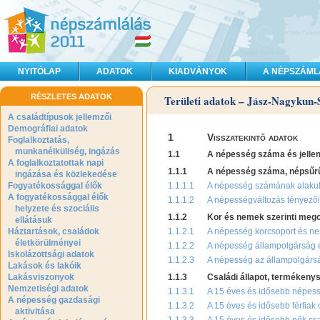
NYITÓLAP
ADATOK
KIADVÁNYOK
A NÉPSZÁML
RÉSZLETES ADATOK
Területi adatok – Jász-Nagykun
A családtípusok jellemzői
Demográfiai adatok
1
Visszatekintő adatok
Foglalkoztatás,
munkanélküliség, ingázás
1.1
A népesség száma és jelle
A foglalkoztatottak napi
1.1.1
A népesség száma, népsűr
ingázása és közlekedése
Fogyatékossággal élők
1.1.1.1
A népesség számának alaku
A fogyatékossággal élők
1.1.1.2
A népességváltozás tényezői
helyzete és szociális
1.1.2
Kor és nemek szerinti mego
ellátásuk
Háztartások, családok
1.1.2.1
A népesség korcsoport és ne
életkörülményei
1.1.2.2
A népesség állampolgárság 
Iskolázottsági adatok
1.1.2.3
A népesség az állampolgársá
Lakások és lakóik
Lakásviszonyok
1.1.3
Családi állapot, termékeny
Nemzetiségi adatok
1.1.3.1
A 15 éves és idősebb népessé
A népesség gazdasági
1.1.3.2
A 15 éves és idősebb férfiak 
aktivitása