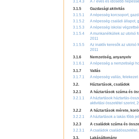
3.1.4.3
A 7 éves és idősebb népesség
3.1.5
Gazdasági aktivitás
3.1.5.1
A népesség korcsoport, gazda
3.1.5.2
A népesség családi állapot, 
3.1.5.3
A népesség iskolai végzettsé
3.1.5.4
A munkanélküliek az utolsó fo
2011
3.1.5.5
Az inaktív keresők az utolsó 
2011
3.1.6
Nemzetiség, anyanyelv
3.1.6.1
A népesség a nemzetiségi hov
3.1.7
Vallás
3.1.7.1
A népesség vallás, felekezet
3.2.
Háztartások, családok
3.2.1
A háztartások száma és ös
3.2.1.1
A háztartások háztartás-össz
aktivitási összetétel szerint, 
3.2.2
A háztartások mérete, korö
3.2.2.1
A háztartások a lakás főbb je
3.2.3
A családok száma és össze
3.2.3.1
A családok családösszetétel, 
3.3.
Lakásállomány