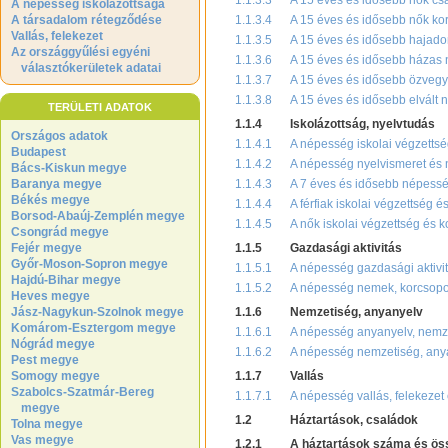
1.1.3.3
A 15 éves és idősebb nők csal
A népesség iskolázottsága
A társadalom rétegződése
1.1.3.4
A 15 éves és idősebb nők kor
Vallás, felekezet
1.1.3.5
A 15 éves és idősebb hajadon
Az országgyűlési egyéni
1.1.3.6
A 15 éves és idősebb házas n
választókerületek adatai
1.1.3.7
A 15 éves és idősebb özvegy 
1.1.3.8
A 15 éves és idősebb elvált 
TERÜLETI ADATOK
1.1.4
Iskolázottság, nyelvtudás
Országos adatok
1.1.4.1
A népesség iskolai végzettsé
Budapest
1.1.4.2
A népesség nyelvismeret és n
Bács-Kiskun megye
Baranya megye
1.1.4.3
A 7 éves és idősebb népessé
Békés megye
1.1.4.4
A férfiak iskolai végzettség é
Borsod-Abaúj-Zemplén megye
1.1.4.5
A nők iskolai végzettség és k
Csongrád megye
Fejér megye
1.1.5
Gazdasági aktivitás
Győr-Moson-Sopron megye
1.1.5.1
A népesség gazdasági aktivi
Hajdú-Bihar megye
1.1.5.2
A népesség nemek, korcsoport
Heves megye
Jász-Nagykun-Szolnok megye
1.1.6
Nemzetiség, anyanyelv
Komárom-Esztergom megye
1.1.6.1
A népesség anyanyelv, nemzet
Nógrád megye
1.1.6.2
A népesség nemzetiség, anyan
Pest megye
Somogy megye
1.1.7
Vallás
Szabolcs-Szatmár-Bereg
1.1.7.1
A népesség vallás, felekezet
megye
1.2
Háztartások, családok
Tolna megye
Vas megye
1.2.1
A háztartások száma és ös