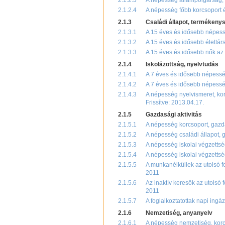
2.1.2.3
A népesség állampolgárság, 
2.1.2.4
A népesség főbb korcsoport 
2.1.3
Családi állapot, termékeny
2.1.3.1
A 15 éves és idősebb népessé
2.1.3.2
A 15 éves és idősebb élettár
2.1.3.3
A 15 éves és idősebb nők az 
2.1.4
Iskolázottság, nyelvtudás
2.1.4.1
A 7 éves és idősebb népesség
2.1.4.2
A 7 éves és idősebb népesség
2.1.4.3
A népesség nyelvismeret, kor
Frissítve: 2013.04.17.
2.1.5
Gazdasági aktivitás
2.1.5.1
A népesség korcsoport, gazda
2.1.5.2
A népesség családi állapot, 
2.1.5.3
A népesség iskolai végzettsé
2.1.5.4
A népesség iskolai végzettség
2.1.5.5
A munkanélküliek az utolsó fo
2011
2.1.5.6
Az inaktív keresők az utolsó 
2011
2.1.5.7
A foglalkoztatottak napi ingá
2.1.6
Nemzetiség, anyanyelv
2.1.6.1
A népesség nemzetiség, korcs