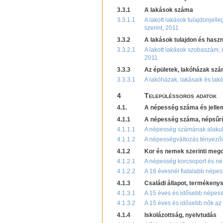
3.3.1
A lakások száma
3.3.1.1
A lakott lakások tulajdonjelle
szerint, 2011
3.3.2
A lakások tulajdon és haszn
3.3.2.1
A lakott lakások szobaszám, ép
2011
3.3.3
Az épületek, lakóházak szám
3.3.3.1
A lakóházak, lakásaik és lak
4
Településsoros adatok
4.1.
A népesség száma és jelle
4.1.1
A népesség száma, népsűr
4.1.1.1
A népesség számának alakulá
4.1.1.2
A népességváltozás tényezői
4.1.2
Kor és nemek szerinti meg
4.1.2.1
A népesség korcsoport és ne
4.1.2.2
A 18 évesnél fiatalabb népes
4.1.3
Családi állapot, termékeny
4.1.3.1
A 15 éves és idősebb népessé
4.1.3.2
A 15 éves és idősebb nők az 
4.1.4
Iskolázottság, nyelvtudás