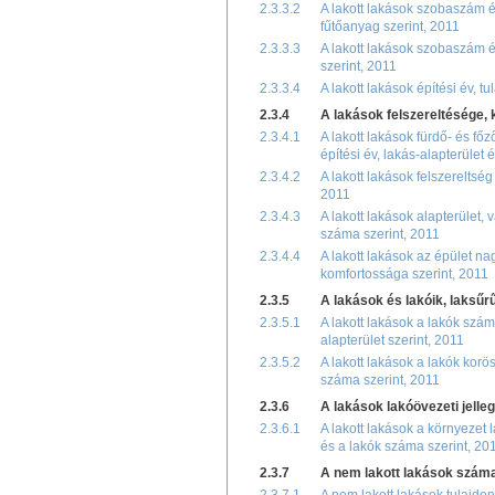
2.3.3.2
A lakott lakások szobaszám és
fűtőanyag szerint, 2011
2.3.3.3
A lakott lakások szobaszám és
szerint, 2011
2.3.3.4
A lakott lakások építési év, t
2.3.4
A lakások felszereltésége,
2.3.4.1
A lakott lakások fürdő- és fő
építési év, lakás-alapterület
2.3.4.2
A lakott lakások felszereltsé
2011
2.3.4.3
A lakott lakások alapterület,
száma szerint, 2011
2.3.4.4
A lakott lakások az épület na
komfortossága szerint, 2011
2.3.5
A lakások és lakóik, laksűr
2.3.5.1
A lakott lakások a lakók szám
alapterület szerint, 2011
2.3.5.2
A lakott lakások a lakók korö
száma szerint, 2011
2.3.6
A lakások lakóövezeti jelle
2.3.6.1
A lakott lakások a környezet 
és a lakók száma szerint, 20
2.3.7
A nem lakott lakások száma