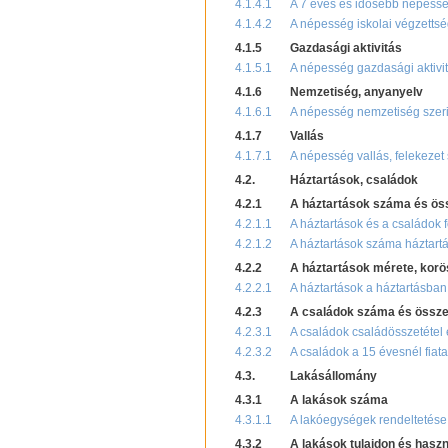
4.1.4.1
A 7 éves és idősebb népesség
4.1.4.2
A népesség iskolai végzettsé
4.1.5
Gazdasági aktivitás
4.1.5.1
A népesség gazdasági aktivit
4.1.6
Nemzetiség, anyanyelv
4.1.6.1
A népesség nemzetiség szeri
4.1.7
Vallás
4.1.7.1
A népesség vallás, felekezet 
4.2.
Háztartások, családok
4.2.1
A háztartások száma és ös
4.2.1.1
A háztartások és a családok 
4.2.1.2
A háztartások száma háztartá
4.2.2
A háztartások mérete, korö
4.2.2.1
A háztartások a háztartásban 
4.2.3
A családok száma és össze
4.2.3.1
A családok családösszetétel
4.2.3.2
A családok a 15 évesnél fiat
4.3.
Lakásállomány
4.3.1
A lakások száma
4.3.1.1
A lakóegységek rendeltetése 
4.3.2
A lakások tulajdon és haszn