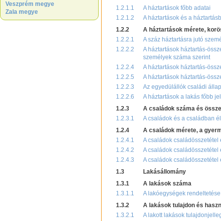
Veszprém megye
1.2.1.1
A háztartások főbb adatai
Zala megye
1.2.1.2
A háztartások és a háztartás
1.2.2
A háztartások mérete, korö
1.2.2.1
A száz háztartásra jutó szem
1.2.2.2
A háztartások háztartás-össz
személyek száma szerint
1.2.2.4
A háztartások háztartás-össze
1.2.2.5
A háztartások háztartás-össze
1.2.2.3
Az egyedülállók családi állap
1.2.2.6
A háztartások a lakás főbb je
1.2.3
A családok száma és össze
1.2.3.1
A családok és a családban él
1.2.4
A családok mérete, a gye
1.2.4.1
A családok családösszetétel
1.2.4.2
A családok családösszetétel 
1.2.4.3
A családok családösszetétel é
1.3
Lakásállomány
1.3.1
A lakások száma
1.3.1.1
A lakóegységek rendeltetése,
1.3.2
A lakások tulajdon és haszn
1.3.2.1
A lakott lakások tulajdonjelle