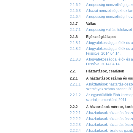
2.1.6.2
A népesség nemzetiség, gazda
2.1.6.3
A hazai nemzetiségekhez tar
2.1.6.4
A népesség nemzetiségi hovat
2.1.7
Vallás
2.1.7.1
A népesség vallás, felekezet
2.1.8
Egészségi állapot
2.1.8.1
A fogyatékossággal élők és a 
2.1.8.2
A fogyatékossággal élők és a
Frissítve: 2014.04.14.
2.1.8.3
A fogyatékossággal élők és a
Frissítve: 2014.04.14.
2.2.
Háztartások, családok
2.2.1
A háztartások száma és ös
2.2.1.1
A háztartások háztartás-össz
személyek száma szerint, 20
2.2.1.2
Az egyedülállók főbb korcsopo
szerint, nemenként, 2011
2.2.2
A háztartások mérete, korö
2.2.2.1
A háztartások háztartás-össze
2.2.2.2
A háztartások háztartás-össz
2.2.2.3
A háztartások háztartás-össze
2.2.2.4
A háztartások részletes gazda