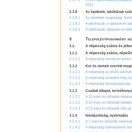
2.3.7.1
A nem lakott lakások tulajdon
2011
2.3.8
Az épületek, lakóházak szám
2.3.8.1
Az épületek magasság, rendel
2.3.8.2
A lakóházak, a lakások és l
2.3.8.3
A lakóházak, lakásaik és lak
3
Településtípusonkénti ad
3.1.
A népesség száma és jelle
3.1.1
A népesség száma, népsűr
3.1.1.1
A népesség nemek és korév s
3.1.2
Kor és nemek szerinti mego
3.1.2.1
A népesség az előző lakóhely
3.1.2.2
A népesség születési hely, k
3.1.2.3
A népesség állampolgárság, 
3.1.3
Családi állapot, termékeny
3.1.3.1
A 15 éves és idősebb népessé
3.1.3.2
A 15 éves és idősebb élettár
3.1.3.3
A 15 éves és idősebb nők az 
3.1.4
Iskolázottság, nyelvtudás
3.1.4.1
A 7 éves és idősebb népesség
3.1.4.2
A népesség nyelvismeret, kor