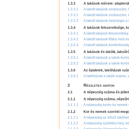
1.3.3
A lakások mérete: alapterü
1.3.3.1
A lakott lakások szobaszám, 
1.3.3.2
A lakott lakások szobaszám, 
1.3.3.3
A lakott lakások helyiségei 
1.3.4
A lakások felszereltsége, 
1.3.4.1
A lakott lakások felszereltsé
1.3.4.2
A lakott lakások fűtési mód 
1.3.4.3
A lakott lakások komfortossá
1.3.5
A lakások és lakóik, laksűr
1.3.5.1
A lakott lakások a lakók korö
1.3.5.2
A lakott lakások a lakók kor
1.3.6
Az épületek, lakóházak szám
1.3.6.1
A lakóházak a lakók száma, 
2
Részletes adatok
2.1
A népesség száma és jelle
2.1.1
A népesség száma, népsűr
2.1.1.1
A népesség korév és nemek s
2.1.2
Kor és nemek szerinti mego
2.1.2.1
A népesség az előző lakóhely
2.1.2.2
A népesség születési hely, k