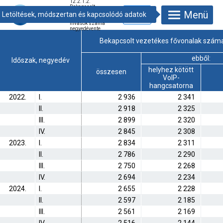
12.2.1.2.
Bekapcsolt
Menü
vezetékes telefon
fővonalak és
hívások száma
negyedévente
Bekapcsolt vezetékes fővonalak száma
ebből:
Időszak, negyedév
helyhez kötött
összesen
VoIP-
hangcsatorna
2022.
I.
2 936
2 341
II.
2 918
2 325
III.
2 899
2 320
IV.
2 845
2 308
2023.
I.
2 834
2 311
II.
2 786
2 290
III.
2 750
2 268
IV.
2 694
2 234
2024.
I.
2 655
2 228
II.
2 597
2 185
III.
2 561
2 169