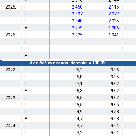
IV.
2 516
2 144
2025.
I.
2 450
2 115
II.
2 397
2 077
III.
2 340
2 035
IV.
2 279
1 986
2026.
I.
2 225
1 941
II.
III.
IV.
Az előző év azonos időszaka = 100,0%
2022.
I.
96,2
98,6
II.
96,8
98,5
III.
97,1
98,7
IV.
96,3
98,7
2023.
I.
96,5
98,7
II.
95,5
98,5
III.
94,9
97,8
IV.
94,7
96,8
2024.
I.
93,7
96,4
II.
93,2
95,4