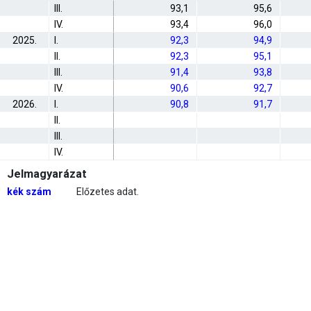
III.
93,1
95,6
IV.
93,4
96,0
2025.
I.
92,3
94,9
II.
92,3
95,1
III.
91,4
93,8
IV.
90,6
92,7
2026.
I.
90,8
91,7
II.
III.
IV.
Jelmagyarázat
kék szám
Előzetes adat.