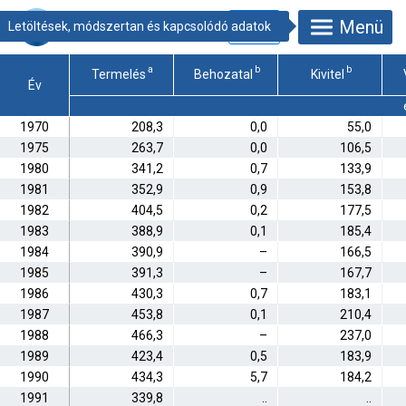
Menü
19.1.1.53.
Baromfihúsmérleg
*
a
b
b
Termelés
Behozatal
Kivitel
Év
1970
208,3
0,0
55,0
1975
263,7
0,0
106,5
1980
341,2
0,7
133,9
1981
352,9
0,9
153,8
1982
404,5
0,2
177,5
1983
388,9
0,1
185,4
1984
390,9
–
166,5
1985
391,3
–
167,7
1986
430,3
0,7
183,1
1987
453,8
0,1
210,4
1988
466,3
–
237,0
1989
423,4
0,5
183,9
1990
434,3
5,7
184,2
1991
339,8
..
..