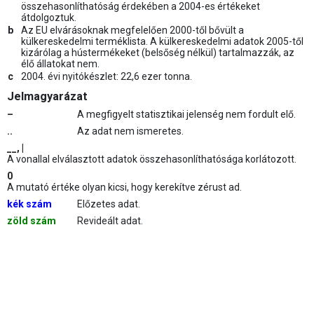
összehasonlíthatóság érdekében a 2004-es értékeket
átdolgoztuk.
b
Az EU elvárásoknak megfelelően 2000-től bővült a
külkereskedelmi terméklista. A külkereskedelmi adatok 2005-től
kizárólag a hústermékeket (belsőség nélkül) tartalmazzák, az
élő állatokat nem.
c
2004. évi nyitókészlet: 22,6 ezer tonna.
Jelmagyarázat
–
A megfigyelt statisztikai jelenség nem fordult elő.
..
Az adat nem ismeretes.
__, |
A vonallal elválasztott adatok összehasonlíthatósága korlátozott.
0
A mutató értéke olyan kicsi, hogy kerekítve zérust ad.
kék szám
Előzetes adat.
zöld szám
Revideált adat.