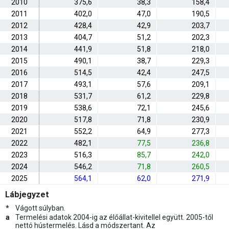
2010
375,6
38,3
158,4
2011
402,0
47,0
190,5
2012
428,4
42,9
203,7
2013
404,7
51,2
202,3
2014
441,9
51,8
218,0
2015
490,1
38,7
229,3
2016
514,5
42,4
247,5
2017
493,1
57,6
209,1
2018
531,7
61,2
229,8
2019
538,6
72,1
245,6
2020
517,8
71,8
230,9
2021
552,2
64,9
277,3
2022
482,1
77,5
236,8
2023
516,3
85,7
242,0
2024
546,2
71,8
260,5
2025
564,1
62,0
271,9
Lábjegyzet
*
Vágott súlyban.
a
Termelési adatok 2004-ig az élőállat-kivitellel együtt. 2005-től
nettó hústermelés. Lásd a módszertant. Az