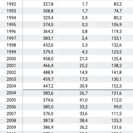
1992
327,8
1,7
83,2
1993
308,8
1,7
74,7
1994
329,4
0,9
80,2
1995
374,0
0,3
106,9
1996
364,3
0,8
119,3
1997
383,1
2,4
133,1
1998
433,6
5,3
132,6
1999
379,5
4,3
123,5
2000
458,0
21,3
125,4
2001
466,4
25,2
138,2
2002
488,9
14,9
141,8
2003
459,7
17,3
130,1
2004
447,2
30,9
152,3
2004
383,6
26,7
131,6
2005
374,6
41,0
112,0
2006
385,0
33,2
99,0
2007
376,0
33,6
111,5
2008
387,8
38,4
125,3
2009
386,9
36,2
131,6