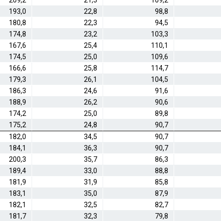
209,2
21,5
109,2
193,0
22,8
98,8
180,8
22,3
94,5
174,8
23,2
103,3
167,6
25,4
110,1
174,5
25,0
109,6
166,6
25,8
114,7
179,3
26,1
104,5
186,3
24,6
91,6
188,9
26,2
90,6
174,2
25,0
89,8
175,2
24,8
90,7
182,0
34,5
90,7
184,1
36,3
90,7
200,3
35,7
86,3
189,4
33,0
88,8
181,9
31,9
85,8
183,1
35,0
87,9
182,1
32,5
82,7
181,7
32,3
79,8