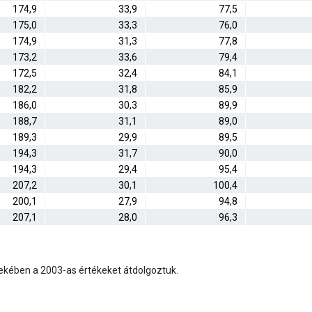
174,9
33,9
77,5
175,0
33,3
76,0
174,9
31,3
77,8
173,2
33,6
79,4
172,5
32,4
84,1
182,2
31,8
85,9
186,0
30,3
89,9
188,7
31,1
89,0
189,3
29,9
89,5
194,3
31,7
90,0
194,3
29,4
95,4
207,2
30,1
100,4
200,1
27,9
94,8
207,1
28,0
96,3
ekében a 2003-as értékeket átdolgoztuk.