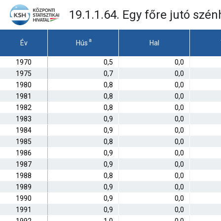
19.1.1.64. Egy főre jutó sz
a
Év
Hús
Hal
1970
0,5
0,0
1975
0,7
0,0
1980
0,8
0,0
1981
0,8
0,0
1982
0,8
0,0
1983
0,9
0,0
1984
0,9
0,0
1985
0,8
0,0
1986
0,9
0,0
1987
0,9
0,0
1988
0,8
0,0
1989
0,9
0,0
1990
0,9
0,0
1991
0,9
0,0