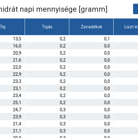
énhidrát napi mennyisége [gramm]
Tej
Tojás
Zsiradékok
Liszt é
13,5
0,2
0,1
16,0
0,2
0,0
20,9
0,2
0,0
21,6
0,2
0,0
22,0
0,2
0,0
22,9
0,2
0,0
23,3
0,2
0,0
23,1
0,2
0,0
23,4
0,2
0,0
25,1
0,2
0,0
24,7
0,3
0,0
23,9
0,3
0,0
21,4
0,3
0,0
21,1
0,3
0,0