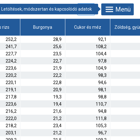
Menü
s rizs
Burgonya
Cukor és méz
Zöldség, gy
252,2
28,9
92,1
241,7
25,6
108,2
227,7
23,5
104,4
224,2
22,7
97,8
223,6
21,9
104,9
220,2
22,2
98,3
220,1
22,8
94,6
219,1
20,9
98,1
217,8
19,3
98,8
223,6
19,4
110,7
216,2
21,6
94,8
222,0
21,2
111,8
218,2
23,4
105,3
203,1
21,2
96,7