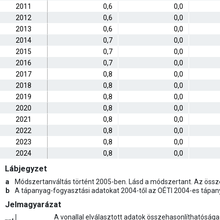
2011
0,6
0,0
2012
0,6
0,0
2013
0,6
0,0
2014
0,7
0,0
2015
0,7
0,0
2016
0,7
0,0
2017
0,8
0,0
2018
0,8
0,0
2019
0,8
0,0
2020
0,8
0,0
2021
0,8
0,0
2022
0,8
0,0
2023
0,8
0,0
2024
0,8
0,0
Lábjegyzet
a
Módszertanváltás történt 2005-ben. Lásd a módszertant. Az össz
b
A tápanyag-fogyasztási adatokat 2004-től az OÉTI 2004-es tápan
Jelmagyarázat
__, |
A vonallal elválasztott adatok összehasonlíthatósága 