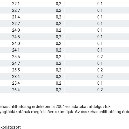
22,1
0,2
0,1
22,7
0,2
0,1
21,4
0,2
0,1
22,7
0,2
0,1
24,0
0,2
0,1
24,5
0,2
0,1
24,0
0,2
0,1
24,1
0,2
0,1
25,5
0,2
0,2
24,7
0,2
0,1
25,5
0,2
0,2
23,4
0,2
0,2
25,4
0,2
0,1
26,4
0,2
0,2
ehasonlíthatóság érdekében a 2004-es adatokat átdolgoztuk.
yagtáblázatának megfelelően számítjuk. Az összehasonlíthatóság érd
korlátozott.