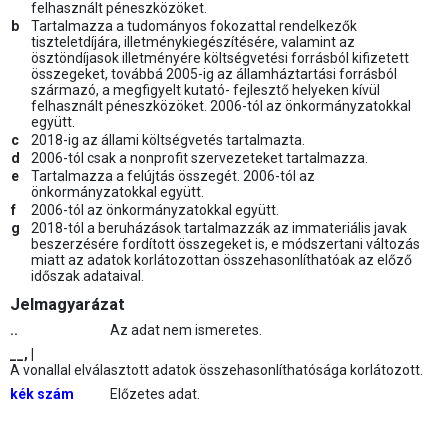
felhasznált péneszközöket.
b
Tartalmazza a tudományos fokozattal rendelkezők
tiszteletdíjára, illetménykiegészítésére, valamint az
ösztöndíjasok illetményére költségvetési forrásból kifizetett
összegeket, továbbá 2005-ig az államháztartási forrásból
származó, a megfigyelt kutató- fejlesztő helyeken kívül
felhasznált péneszközöket. 2006-tól az önkormányzatokkal
együtt.
c
2018-ig az állami költségvetés tartalmazta.
d
2006-tól csak a nonprofit szervezeteket tartalmazza.
e
Tartalmazza a felújtás összegét. 2006-tól az
önkormányzatokkal együtt.
f
2006-tól az önkormányzatokkal együtt.
g
2018-tól a beruházások tartalmazzák az immateriális javak
beszerzésére fordított összegeket is, e módszertani változás
miatt az adatok korlátozottan összehasonlíthatóak az előző
időszak adataival.
Jelmagyarázat
..
Az adat nem ismeretes.
__, |
A vonallal elválasztott adatok összehasonlíthatósága korlátozott.
kék szám
Előzetes adat.