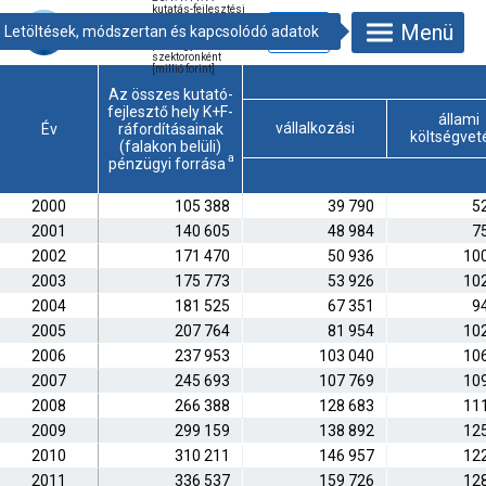
kutatás-fejlesztési
ráfordítások
Menü
(falakon belüli)
pénzügyi forrásai
szektoronként
[millió forint]
Az összes kutató-
fejlesztő hely K+F-
állami
vállalkozási
Év
ráfordításainak
költségvet
(falakon belüli)
a
pénzügyi forrása
2000
105 388
39 790
5
2001
140 605
48 984
7
2002
171 470
50 936
10
2003
175 773
53 926
10
2004
181 525
67 351
9
2005
207 764
81 954
10
2006
237 953
103 040
10
2007
245 693
107 769
10
2008
266 388
128 683
11
2009
299 159
138 892
12
2010
310 211
146 957
12
2011
336 537
159 726
12