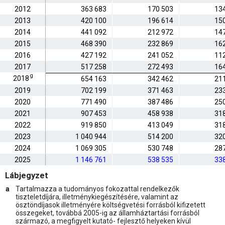
2012
363 683
170 503
13
2013
420 100
196 614
15
2014
441 092
212 972
14
2015
468 390
232 869
16
2016
427 192
241 052
11
2017
517 258
272 493
16
g
2018
654 163
342 462
21
2019
702 199
371 463
23
2020
771 490
387 486
25
2021
907 453
458 938
31
2022
919 850
413 049
31
2023
1 040 944
514 200
32
2024
1 069 305
530 748
28
2025
1 146 761
538 535
33
Lábjegyzet
a
Tartalmazza a tudományos fokozattal rendelkezők
tiszteletdíjára, illetménykiegészítésére, valamint az
ösztöndíjasok illetményére költségvetési forrásból kifizetett
összegeket, továbbá 2005-ig az államháztartási forrásból
származó, a megfigyelt kutató- fejlesztő helyeken kívül