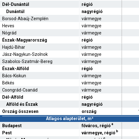
Dél-Dunántúl
régió
Dunántúl
nagyrégió
Borsod-Abaúj-Zemplén
vármegye
Heves
vármegye
Nógrád
vármegye
Észak-Magyarország
régió
Hajdú-Bihar
vármegye
Jász-Nagykun-Szolnok
vármegye
Szabolcs-Szatmár-Bereg
vármegye
Észak-Alföld
régió
Bács-Kiskun
vármegye
Békés
vármegye
Csongrád-Csanád
vármegye
Dél-Alföld
régió
Alföld és Észak
nagyrégió
Ország összesen
ország
Átlagos alapterület, m²
a
Budapest
főváros, régió
b
Pest
vármegye, régió
c