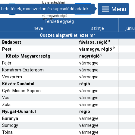
kiskereskedelmi
üzletek összes és
Menü
átlagos
alapterülete
vármegye és régió
szerint
*
Területi egység
neve
szintje
júniu
Összes alapterület, ezer m²
a
Budapest
főváros, régió
b
Pest
vármegye, régió
c
Közép-Magyarország
nagyrégió
Fejér
vármegye
Komárom-Esztergom
vármegye
Veszprém
vármegye
Közép-Dunántúl
régió
Győr-Moson-Sopron
vármegye
Vas
vármegye
Zala
vármegye
Nyugat-Dunántúl
régió
Baranya
vármegye
Somogy
vármegye
Tolna
vármegye