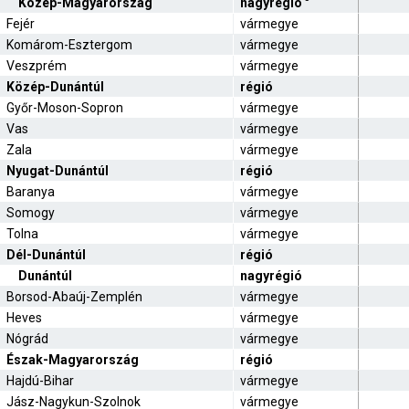
Közép-Magyarország
nagyrégió
Fejér
vármegye
Komárom-Esztergom
vármegye
Veszprém
vármegye
Közép-Dunántúl
régió
Győr-Moson-Sopron
vármegye
Vas
vármegye
Zala
vármegye
Nyugat-Dunántúl
régió
Baranya
vármegye
Somogy
vármegye
Tolna
vármegye
Dél-Dunántúl
régió
Dunántúl
nagyrégió
Borsod-Abaúj-Zemplén
vármegye
Heves
vármegye
Nógrád
vármegye
Észak-Magyarország
régió
Hajdú-Bihar
vármegye
Jász-Nagykun-Szolnok
vármegye