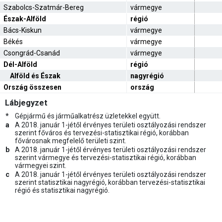
Szabolcs-Szatmár-Bereg
vármegye
Észak-Alföld
régió
Bács-Kiskun
vármegye
Békés
vármegye
Csongrád-Csanád
vármegye
Dél-Alföld
régió
Alföld és Észak
nagyrégió
Ország összesen
ország
Lábjegyzet
*
Gépjármű és járműalkatrész üzletekkel együtt.
a
A 2018. január 1-jétől érvényes területi osztályozási rendszer
szerint főváros és tervezési-statisztikai régió, korábban
fővárosnak megfelelő területi szint.
b
A 2018. január 1-jétől érvényes területi osztályozási rendszer
szerint vármegye és tervezési-statisztikai régió, korábban
vármegyei szint.
c
A 2018. január 1-jétől érvényes területi osztályozási rendszer
szerint statisztikai nagyrégió, korábban tervezési-statisztikai
régió és statisztikai nagyrégió.