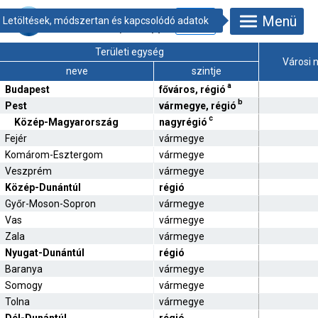
8.1.2.3.
Menü
Városodottság,
2025. január 1. [%]
Területi egység
Városi 
neve
szintje
a
Budapest
főváros, régió
b
Pest
vármegye, régió
c
Közép-Magyarország
nagyrégió
Fejér
vármegye
Komárom-Esztergom
vármegye
Veszprém
vármegye
Közép-Dunántúl
régió
Győr-Moson-Sopron
vármegye
Vas
vármegye
Zala
vármegye
Nyugat-Dunántúl
régió
Baranya
vármegye
Somogy
vármegye
Tolna
vármegye