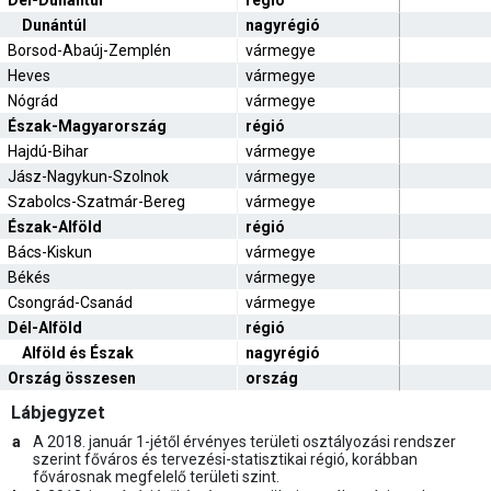
Dél-Dunántúl
régió
Dunántúl
nagyrégió
Borsod-Abaúj-Zemplén
vármegye
Heves
vármegye
Nógrád
vármegye
Észak-Magyarország
régió
Hajdú-Bihar
vármegye
Jász-Nagykun-Szolnok
vármegye
Szabolcs-Szatmár-Bereg
vármegye
Észak-Alföld
régió
Bács-Kiskun
vármegye
Békés
vármegye
Csongrád-Csanád
vármegye
Dél-Alföld
régió
Alföld és Észak
nagyrégió
Ország összesen
ország
Lábjegyzet
a
A 2018. január 1-jétől érvényes területi osztályozási rendszer
szerint főváros és tervezési-statisztikai régió, korábban
fővárosnak megfelelő területi szint.