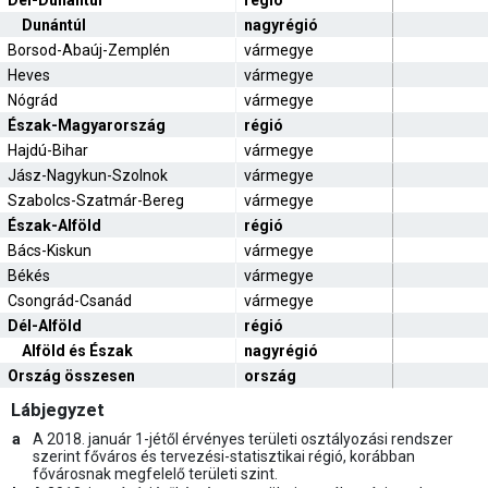
Dél-Dunántúl
régió
Dunántúl
nagyrégió
Borsod-Abaúj-Zemplén
vármegye
Heves
vármegye
Nógrád
vármegye
Észak-Magyarország
régió
Hajdú-Bihar
vármegye
Jász-Nagykun-Szolnok
vármegye
Szabolcs-Szatmár-Bereg
vármegye
Észak-Alföld
régió
Bács-Kiskun
vármegye
Békés
vármegye
Csongrád-Csanád
vármegye
Dél-Alföld
régió
Alföld és Észak
nagyrégió
Ország összesen
ország
Lábjegyzet
a
A 2018. január 1-jétől érvényes területi osztályozási rendszer
szerint főváros és tervezési-statisztikai régió, korábban
fővárosnak megfelelő területi szint.