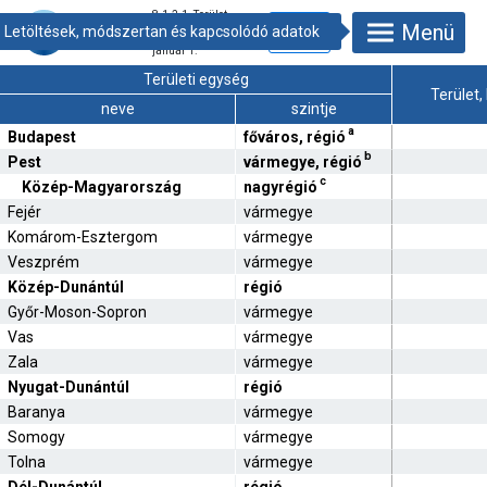
8.1.2.1. Terület,
Menü
településsűrűség,
népsűrűség, 2025.
január 1.
Területi egység
Terület,
neve
szintje
a
Budapest
főváros, régió
b
Pest
vármegye, régió
c
Közép-Magyarország
nagyrégió
Fejér
vármegye
Komárom-Esztergom
vármegye
Veszprém
vármegye
Közép-Dunántúl
régió
Győr-Moson-Sopron
vármegye
Vas
vármegye
Zala
vármegye
Nyugat-Dunántúl
régió
Baranya
vármegye
Somogy
vármegye
Tolna
vármegye