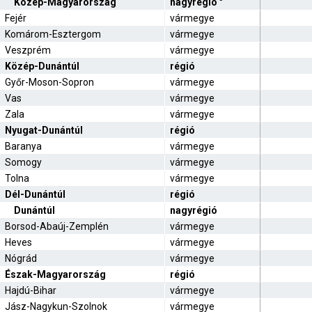
Közép-Magyarország
nagyrégió
Fejér
vármegye
Komárom-Esztergom
vármegye
Veszprém
vármegye
Közép-Dunántúl
régió
Győr-Moson-Sopron
vármegye
Vas
vármegye
Zala
vármegye
Nyugat-Dunántúl
régió
Baranya
vármegye
Somogy
vármegye
Tolna
vármegye
Dél-Dunántúl
régió
Dunántúl
nagyrégió
Borsod-Abaúj-Zemplén
vármegye
Heves
vármegye
Nógrád
vármegye
Észak-Magyarország
régió
Hajdú-Bihar
vármegye
Jász-Nagykun-Szolnok
vármegye