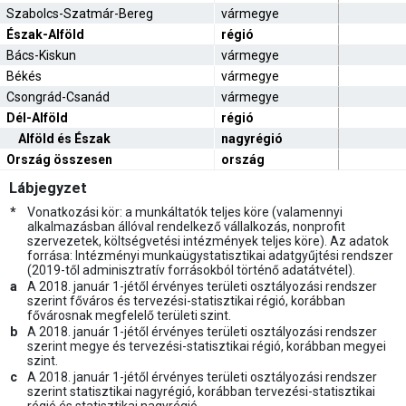
Szabolcs-Szatmár-Bereg
vármegye
Észak-Alföld
régió
Bács-Kiskun
vármegye
Békés
vármegye
Csongrád-Csanád
vármegye
Dél-Alföld
régió
Alföld és Észak
nagyrégió
Ország összesen
ország
Lábjegyzet
*
Vonatkozási kör: a munkáltatók teljes köre (valamennyi
alkalmazásban állóval rendelkező vállalkozás, nonprofit
szervezetek, költségvetési intézmények teljes köre). Az adatok
forrása: Intézményi munkaügystatisztikai adatgyűjtési rendszer
(2019-től adminisztratív forrásokból történő adatátvétel).
a
A 2018. január 1-jétől érvényes területi osztályozási rendszer
szerint főváros és tervezési-statisztikai régió, korábban
fővárosnak megfelelő területi szint.
b
A 2018. január 1-jétől érvényes területi osztályozási rendszer
szerint megye és tervezési-statisztikai régió, korábban megyei
szint.
c
A 2018. január 1-jétől érvényes területi osztályozási rendszer
szerint statisztikai nagyrégió, korábban tervezési-statisztikai