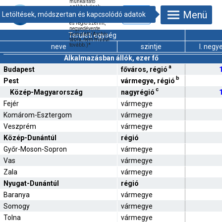
munkáltató
székhelyének
Menü
elhelyezkedése
alapján, vármegye
és régió szerint,
negyedévente
Területi egység
kumulált (Archív
tábla, nem frissül
tovább.)
*
neve
szintje
I. negy
Alkalmazásban állók, ezer fő
a
Budapest
főváros, régió
b
Pest
vármegye, régió
c
Közép-Magyarország
nagyrégió
Fejér
vármegye
Komárom-Esztergom
vármegye
Veszprém
vármegye
Közép-Dunántúl
régió
Győr-Moson-Sopron
vármegye
Vas
vármegye
Zala
vármegye
Nyugat-Dunántúl
régió
Baranya
vármegye
Somogy
vármegye
Tolna
vármegye