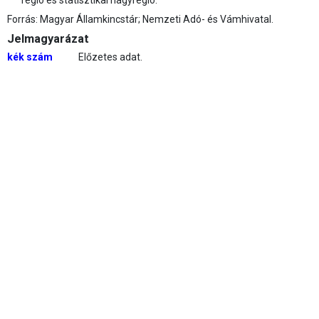
régió és statisztikai nagyrégió.
Forrás: Magyar Államkincstár; Nemzeti Adó- és Vámhivatal.
Jelmagyarázat
kék szám
Előzetes adat.