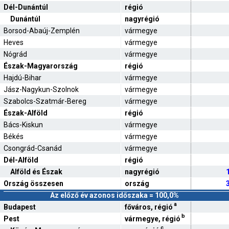
Dél-Dunántúl
régió
Dunántúl
nagyrégió
Borsod-Abaúj-Zemplén
vármegye
Heves
vármegye
Nógrád
vármegye
Észak-Magyarország
régió
Hajdú-Bihar
vármegye
Jász-Nagykun-Szolnok
vármegye
Szabolcs-Szatmár-Bereg
vármegye
Észak-Alföld
régió
Bács-Kiskun
vármegye
Békés
vármegye
Csongrád-Csanád
vármegye
Dél-Alföld
régió
Alföld és Észak
nagyrégió
Ország összesen
ország
Az előző év azonos időszaka = 100,0%
a
Budapest
főváros, régió
b
Pest
vármegye, régió
c