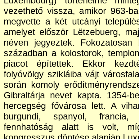
Luxembourg) történelme mint
vezethető vissza, amikor 963-ban
megvette a két utcányi település
amelyet először Lëtzebuerg, m
néven jegyeztek. Fokozatosan 
században a kolostorok, templo
piacot építettek. Ekkor kezdt
folyóvölgy szikláiba vájt városfa
során komoly erődítményrendsze
Gibraltárja nevet kapta. 1354-
hercegség fővárosa lett. A vih
burgundi, spanyol, francia
fennhatóság alatt is volt, 
kongresszus döntése alapján Lu