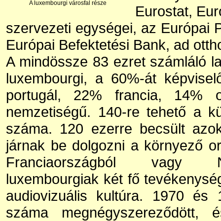
A luxembourgi városfal része
Eurostat, Eur
szervezeti egységei, az Európai P
Európai Befektetési Bank, ad otth
A mindössze 83 ezret számláló 
luxembourgi, a 60%-át képvisel
portugál, 22% francia, 14% 
nemzetiségű. 140-re tehető a k
száma. 120 ezerre becsült azo
járnak be dolgozni a környező o
Franciaországból vagy N
luxembourgiak két fő tevékenység
audiovizuális kultúra. 1970 és
száma megnégyszereződött, 