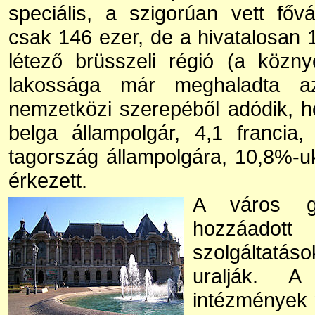
speciális, a szigorúan vett fő
csak 146 ezer, de a hivatalosan
létező brüsszeli régió (a közn
lakossága már meghaladta az
nemzetközi szerepéből adódik, 
belga állampolgár, 4,1 francia
tagország állampolgára, 10,8%-uk
érkezett.
A város g
hozzáadott 
szolgáltatás
uralják. A
intézmények m