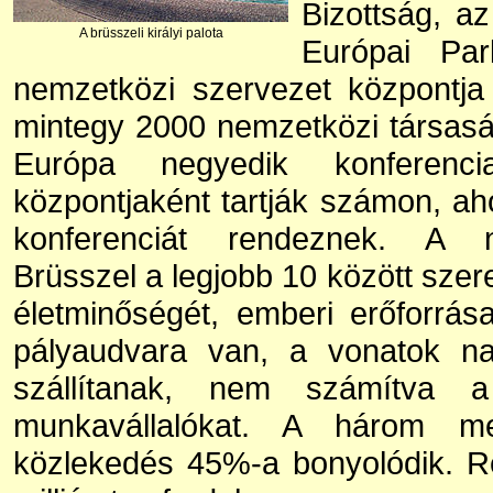
Bizottság, a
A brüsszeli királyi palota
Európai Pa
nemzetközi szervezet központja 
mintegy 2000 nemzetközi társaság
Európa negyedik konferenci
központjaként tartják számon, a
konferenciát rendeznek. A 
Brüsszel a legjobb 10 között szere
életminőségét, emberi erőforrás
pályaudvara van, a vonatok na
szállítanak, nem számítva 
munkavállalókat. A három me
közlekedés 45%-a bonyolódik. R