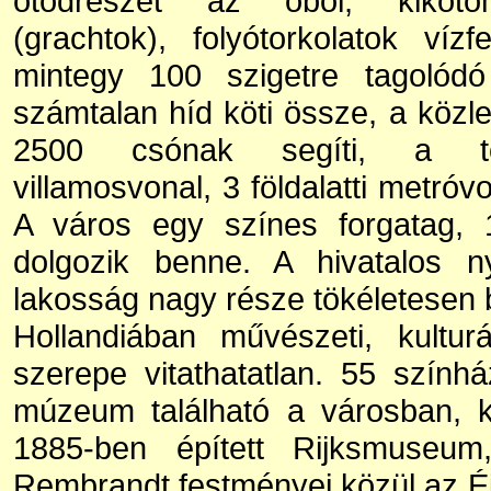
ötödrészét az öböl, kikötő
(grachtok), folyótorkolatok vízfe
mintegy 100 szigetre tagolódó
számtalan híd köti össze, a közle
2500 csónak segíti, a tö
villamosvonal, 3 földalatti metróv
A város egy színes forgatag, 
dolgozik benne. A hivatalos n
lakosság nagy része tökéletesen 
Hollandiában művészeti, kultur
szerepe vitathatatlan. 55 szính
múzeum található a városban, k
1885-ben épített Rijksmuseum
Rembrandt festményei közül az Éjje