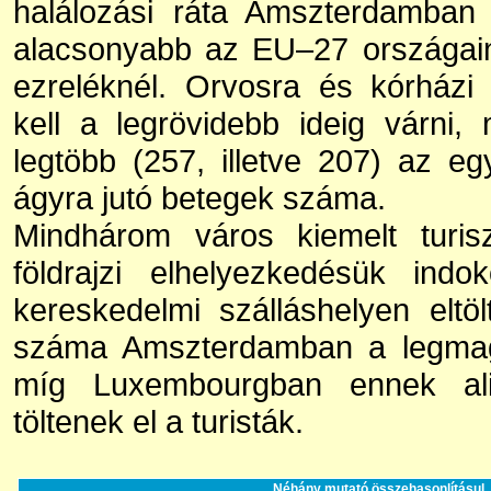
halálozási ráta Amszterdamban
alacsonyabb az EU–27 országain
ezreléknél. Orvosra és kórház
kell a legrövidebb ideig várni
legtöbb (257, illetve 207) az e
ágyra jutó betegek száma.
Mindhárom város kiemelt turisz
földrajzi elhelyezkedésük indo
kereskedelmi szálláshelyen eltö
száma Amszterdamban a legmaga
míg Luxembourgban ennek ali
töltenek el a turisták.
Néhány mutató összehasonlításul