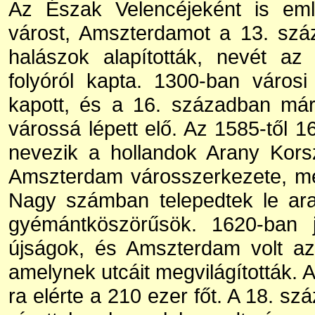
Az Észak Velencéjeként is eml
várost, Amszterdamot a 13. sz
halászok alapították, nevét az
folyóról kapta. 1300-ban városi
kapott, és a 16. században már
várossá lépett elő. Az 1585-től 1
nevezik a hollandok Arany Kors
Amszterdam városszerkezete, mel
Nagy számban telepedtek le ar
gyémántköszörűsök. 1620-ban 
újságok, és Amszterdam volt az
amelynek utcáit megvilágították. 
ra elérte a 210 ezer főt. A 18. sz