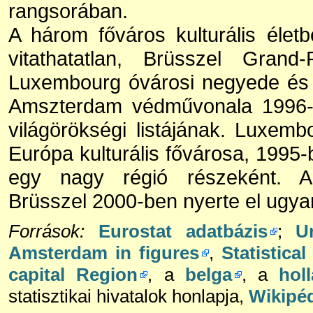
rangsorában.
A három főváros kulturális életb
vitathatatlan, Brüsszel Grand-
Luxembourg óvárosi negyede és 
Amszterdam védművonala 1996
világörökségi listájának. Luxemb
Európa kulturális fővárosa, 1995
egy nagy régió részeként. A
Brüsszel 2000-ben nyerte el ugya
Források:
Eurostat adatbázis
;
U
Amsterdam in figures
,
Statistica
capital Region
, a
belga
, a
hol
statisztikai hivatalok honlapja,
Wikipé