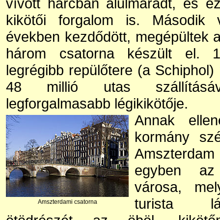
vívott harcban alulmaradt, és e
kikötői forgalom is. Második 
években kezdődött, megépültek a
három csatorna készült el. 
legrégibb repülőtere (a Schiphol)
48 millió utas szállítás
legforgalmasabb légikikötője.
Annak ellen
kormány szé
Amszterdam a
egyben az
városa, mel
turista lá
Amszterdami csatorna