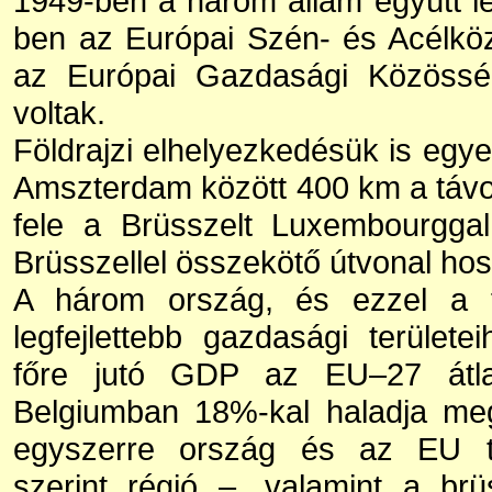
1949-ben a három állam együtt l
ben az Európai Szén- és Acélkö
az Európai Gazdasági Közösség 
voltak.
Földrajzi elhelyezkedésük is egy
Amszterdam között 400 km a táv
fele a Brüsszelt Luxembourggal
Brüsszellel összekötő útvonal ho
A három ország, és ezzel a f
legfejlettebb gazdasági terület
főre jutó GDP az EU–27 átla
Belgiumban 18%-kal haladja me
egyszerre ország és az EU ter
szerint régió –, valamint a brüs