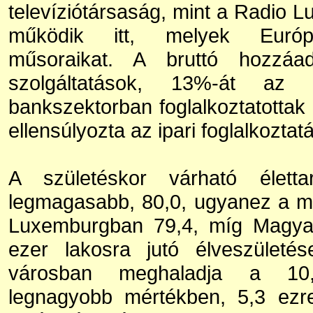
televíziótársaság, mint a Radio
működik itt, melyek Európa
műsoraikat. A bruttó hozzáa
szolgáltatások, 13%-át az 
bankszektorban foglalkoztatott
ellensúlyozta az ipari foglalkozta
A születéskor várható élett
legmagasabb, 80,0, ugyanez a m
Luxemburgban 79,4, míg Magyar
ezer lakosra jutó élveszület
városban meghaladja a 10,6
legnagyobb mértékben, 5,3 ezre