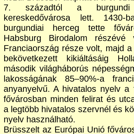
7. századtól a burgundi 
kereskedővárosa lett. 1430-
burgundiai herceg tette főv
Habsburg Birodalom részévé vá
Franciaország része volt, majd 
bekövetkezett kikiáltásáig Hol
második világháborús népesség
lakosságának 85–90%-a franc
anyanyelvű. A hivatalos nyelv a 
fővárosban minden felirat és utc
a legtöbb hivatalos szervnél és k
nyelv használható.
Brüsszelt az Európai Unió főváros