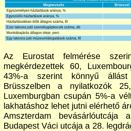
Megnevezés
Brüsszel
Egyszemélyes háztartások aránya, %
Egyszülős háztartások aránya, %
Háztartásokban élők átlagos száma, fő
Ezer lakosra jutó személygépkocsik száma, db
Munkábajárás átlagos ideje, perc
Egy lakosra jutó múzeumlátogatások száma, fő
Az Eurostat felmérése szer
megkérdezettek 60, Luxembour
43%-a szerint könnyű állást
Brüsszelben a nyilatkozók 2
Luxemburgban csupán 5%-a vélt
lakhatáshoz lehet jutni elérhető ár
Amszterdam bevásárlóutcája a
Budapest Váci utcája a 28. legdrá