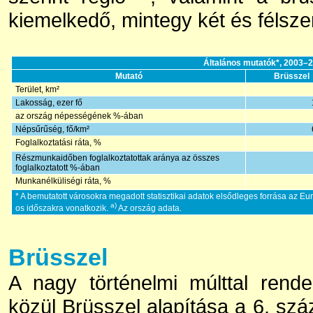
kiemelkedő, mintegy két és félsze
Általános mutatók*, 2003–
Mutató
Brüsszel
Terület, km²
Lakosság, ezer fő
az ország népességének %-ában
Népsűrűség, fő/km²
Foglalkoztatási ráta, %
Részmunkaidőben foglalkoztatottak aránya az összes
foglalkoztatott %-ában
Munkanélküliségi ráta, %
* A bemutatott városokra megadott statisztikai adatok elsődleges forrása az E
a)
os időszakra vonatkozik.
Az ország adata.
Brüsszel
A nagy történelmi múlttal rend
közül Brüsszel alapítása a 6. szá