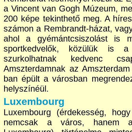
a Vincent van Gogh Múzeum, mel
200 képe tekinthető meg. A híres 
számon a Rembrandt-házat, vag
ahol a gyémántcsiszolást is m
sportkedvelők, közülük is a
szurkolhatnak kedvenc cs
Amszterdamnak az Amszterdam 
ban épült a városban megrendeze
helyszínéül.
Luxembourg
Luxembourg (érdekesség, hogy
nemcsak a város, hanem a