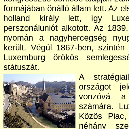
formájában önálló állam lett. Az e
holland király lett, így Lu
perszonáluniót alkotott. Az 1839
nyomán a nagyhercegség nyug
került. Végül 1867-ben, szinté
Luxemburg örökös semlegességé
státuszát.
A stratégia
országot jel
vonzóvá a 
számára. Lu
Közös Piac,
néhány sze