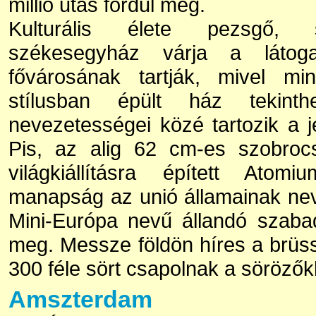
millió utas fordul meg.
Kulturális élete pezsgő,
székesegyház várja a látoga
fővárosának tartják, mivel m
stílusban épült ház tekin
nevezetességei közé tartozik a 
Pis, az alig 62 cm-es szobroc
világkiállításra épített Atom
manapság az unió államainak ne
Mini-Európa nevű állandó szabadté
meg. Messze földön híres a brüss
300 féle sört csapolnak a söröző
Amszterdam