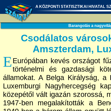
A KÖZPONTI STATISZTIKAI HIVATAL S
Barangolás a nagyvil
Csodálatos városok
Amszterdam, Lu
E
Európában kevés országot fű
történelmi és gazdasági köt
államokat. A Belga Királyság, a
Luxemburgi Nagyhercegség kap
közepétől vált igazán szorossá,
1947-ben megalakították a Ben