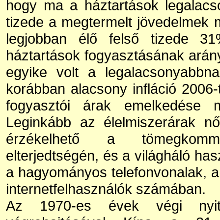
hogy ma a háztartások legalacs
tizede a megtermelt jövedelmek 
legjobban élő felső tizede 31
háztartások fogyasztásának ará
egyike volt a legalacsonyabbn
korábban alacsony infláció 2006-t
fogyasztói árak emelkedése m
Leginkább az élelmiszerárak nő
érzékelhető a tömegkommu
elterjedtségén, és a világháló has
a hagyományos telefonvonalak, a
internetfelhasználók számában.
Az 1970-es évek végi nyi