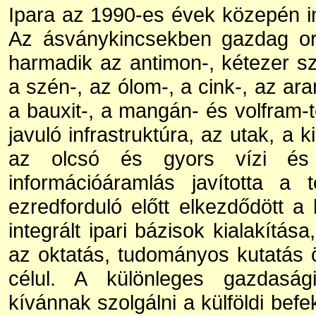
Ipara az 1990-es évek közepén in
Az ásványkincsekben gazdag ors
harmadik az antimon-, kétezer s
a szén-, az ólom-, a cink-, az ara
a bauxit-, a mangán- és volfram-t
javuló infrastruktúra, az utak, a k
az olcsó és gyors vízi és k
információáramlás javította a t
ezredforduló előtt elkezdődött a 
integrált ipari bázisok kialakítá
az oktatás, tudományos kutatás 
célul. A különleges gazdaság
kívánnak szolgálni a külföldi bef