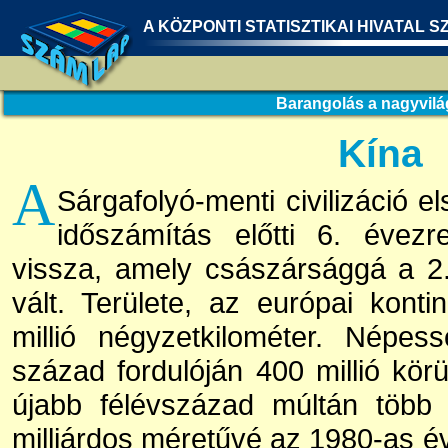
A KÖZPONTI STATISZTIKAI HIVATAL S
Barangolás a nagyvil
Kína
A
Sárgafolyó-menti civilizáció e
időszámítás előtti 6. évezr
vissza, amely császársággá a 2
vált. Területe, az európai kont
millió négyzetkilométer. Népe
század fordulóján 400 millió körü
újabb félévszázad múltán több 
milliárdos méretűvé az 1980-as év