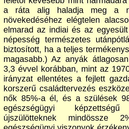
felétől kevesebb mint harmadára
a ráta alig haladja meg a n
növekedéséhez elégtelen alacso
elmarad az indiai és az egyesült
népesség természetes utánpótl
biztosított, ha a teljes terméken
magasabb.) Az anyák átlagosan
3,3 évvel korábban, mint az 197
irányzat ellentétes a fejlett ga
korszerű családtervezés eszköze
nők 85%-a él, és a szülések 98
egészségügyi képzettségű
újszülötteknek mindössze 2
egészségügyi viszonyok érzékeny