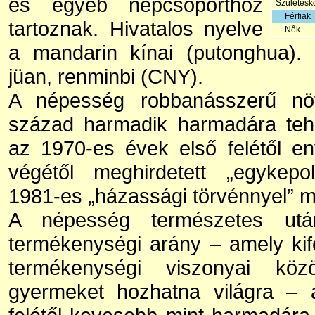
és egyéb népcsoporthoz
Születésko
Férfiak
tartoznak. Hivatalos nyelve
Nők
a mandarin kínai (putonghua). 
jüan, renminbi (CNY).
A népesség robbanásszerű nö
század harmadik harmadára tehe
az 1970-es évek első felétől e
végétől meghirdetett „egykepol
1981-es „házassági törvénnyel” m
A népesség természetes utánp
termékenységi arány – amely kif
termékenységi viszonyai kö
gyermeket hozhatna világra – 