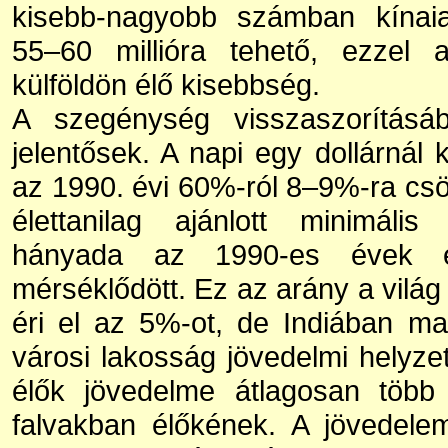
kisebb-nagyobb számban kínaia
55–60 millióra tehető, ezzel 
külföldön élő kisebbség.
A szegénység visszaszorításá
jelentősek. A napi egy dollárnál
az 1990. évi 60%-ról 8–9%-ra csö
élettanilag ajánlott minimális
hányada az 1990-es évek el
mérséklődött. Ez az arány a világ
éri el az 5%-ot, de Indiában ma
városi lakosság jövedelmi helyze
élők jövedelme átlagosan több
falvakban élőkének. A jövedelem