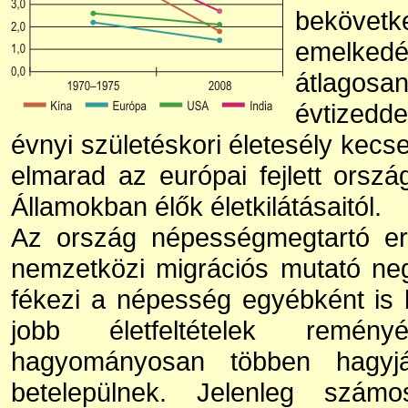
beköve
emelked
átlagosan
évtizedd
évnyi születéskori életesély kecse
elmarad az európai fejlett orsz
Államokban élők életkilátásaitól.
Az ország népességmegtartó ere
nemzetközi migrációs mutató ne
fékezi a népesség egyébként is 
jobb életfeltételek remé
hagyományosan többen hagyj
betelepülnek. Jelenleg szám