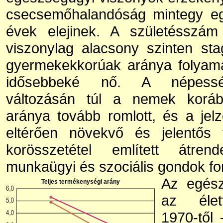
csecsemőhalandóság mintegy e
évek elejinek. A születésszám
viszonylag alacsony szinten st
gyermekekkorúak aránya folyam
idősebbeké nő. A népesség
változásán túl a nemek korább
aránya tovább romlott, és a jelző
eltérően növekvő és jelentős f
korösszetétel említett átren
munkaügyi és szociális gondok fo
Az egész
Teljes termékenységi arány
az életf
1970-től