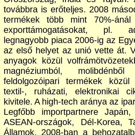
továbbra is erőteljes. 2008 másod
termékek több mint 70%-ánál a
exporttámogatásokat, pl. a
legnagyobb piaca 2006-ig az Egye
az első helyet az unió vette át. 
anyagok közül volfrámötvözetekb
magnéziumból, molibdénbő
feldolgozóipari termékek közü
textil-, ruházati, elektronikai
kivitele. A high-tech aránya az ip
Legfőbb importpartnere Japán,
ASEAN-országok, Dél-Korea, T
Államok. 2008-ban a behozatalb