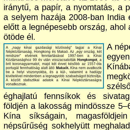
iránytű, a papír, a nyomtatás, a 
a selyem hazája 2008-ban India 
előtt a legnépesebb ország, ahol 
ötöde él.
A népe
A „nagy kínai gazdasági közösség” tagjai a Kínai
Népköztársaság, Hongkong és Makaó. Az „egy ország, két
egye
rendszer” elvének fenntartásával 1997-ben a Kínai
Köztársasághoz 99 év után visszacsatolták
Hongkongot
, a
Kín
brit koronagyarmatot, majd két évvel később az 1557-óta
portugál fennhatóság alatt álló
Makaót.
Kína nem avatkozik
be a helyi viszonyokba, és a kül-, valamint a hadügy
megk
kivételével mindenben a legnagyobb szabadságot biztosítja.
A közölt statisztikai adatok a Kínai Népköztársaságra
széls
vonatkoznak.
éghajlatú fennsíkok és sivatag
földjén a lakosság mindössze 5–6
Kína síkságain, magasföldje
népsűrűség sokhelyütt meghalad