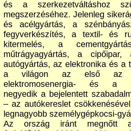
és a szerkezetváltáshoz szü
megszerzéséhez. Jelenleg sikerá
és acélgyártás, a szénbányás
fegyverkészítés, a textil- és r
kitermelés, a cementgyár
műtrágyagyártás, a cipőipar, 
autógyártás, az elektronika és a
a világon az első az ac
elektromosenergia- és a kőo
negyedik a bejelentett szabada
– az autókereslet csökkenésével
legnagyobb személygépkocsi-gyár
Az ország iránt megnőtt a 