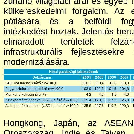
zuhanó világpiaci árai és egyéb t
külkereskedelmi forgalom. Az e
pótlására és a belföldi fog
intézkedést hoztak. Jelentős beru
elmaradott területek felzár
infrastrukturális fejlesztése
modernizálására.
Kínai gazdasági jelzőszámok
Jelzőszám
2004
2005
2006
2007
GDP volumene, előző év=100,0
110,1
110,4
111,6
113,0
Fogyasztóiár-index, előző év=100,0
103,9
101,8
101,5
104,8
Munkanélküliségi ráta, %
4,2
4,2
4,1
4,0
Az export értékindexe (USD), előző év=100,0
135,4
128,5
127,2
125,8
Az import értékindexe (USD), előző év=100,0
135,8
117,6
119,7
120,3
Hongkong, Japán, az ASEAN-o
Oroszország, India és Tajvan.