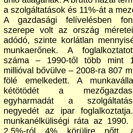
a szolgáltatások és 11%-át a me
A gazdasági felívelésben fon
szerepe volt az ország méretei
adódó, szinte korlátlan mennyis
munkaerőnek. A foglalkoztatot
száma – 1990-től több mint 
millióval bővülve – 2008-ra 807 mi
fölé emelkedett. A munkaválla
kétötödét a mezőgazdas
egyharmadát a szolgáltatás
negyedét az ipar foglalkoztatja
munkanélküliségi ráta az 1990. 
2,5%-ról 4% körülire nőtt, 