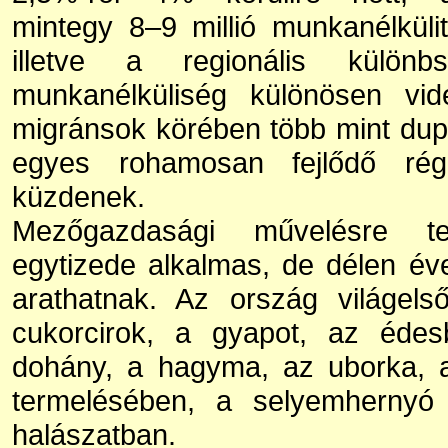
mintegy 8–9 millió munkanélkülit 
illetve a regionális különb
munkanélküliség különösen vidé
migránsok körében több mint dup
egyes rohamosan fejlődő rég
küzdenek.
Mezőgazdasági művelésre te
egytizede alkalmas, de délen év
arathatnak. Az ország világels
cukorcirok, a gyapot, az édes
dohány, a hagyma, az uborka, a
termelésében, a selyemhernyó
halászatban.