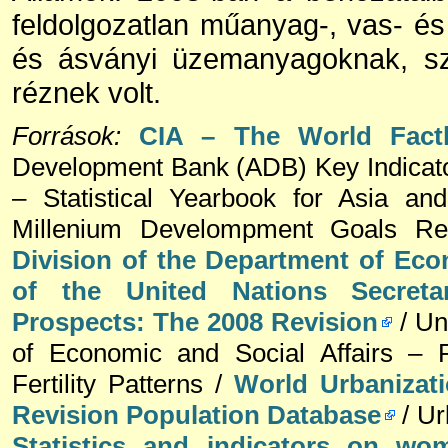
feldolgozatlan műanyag-, vas- és
és ásványi üzemanyagoknak, sz
réznek volt.
Források:
CIA – The World Fact
Development Bank (ADB) Key Indicator
– Statistical Yearbook for Asia an
Millenium Develompment Goals Re
Division of the Department of Eco
of the United Nations Secretar
Prospects: The 2008 Revision
/ Un
of Economic and Social Affairs – P
Fertility Patterns /
World Urbanizat
Revision Population Database
/ Ur
Statistics and indicators on w