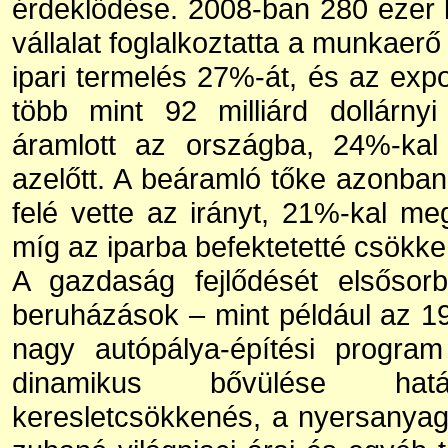
érdeklődése. 2008-ban 280 ezer 
vállalat foglalkoztatta a munkaerő
ipari termelés 27%-át, és az exp
több mint 92 milliárd dollárny
áramlott az országba, 24%-kal
azelőtt. A beáramló tőke azonban 
felé vette az irányt, 21%-kal me
míg az iparba befektetetté csökke
A gazdaság fejlődését elsősorba
beruházások – mint például az 1
nagy autópálya-építési progra
dinamikus bővülése ha
keresletcsökkenés, a nyersanya