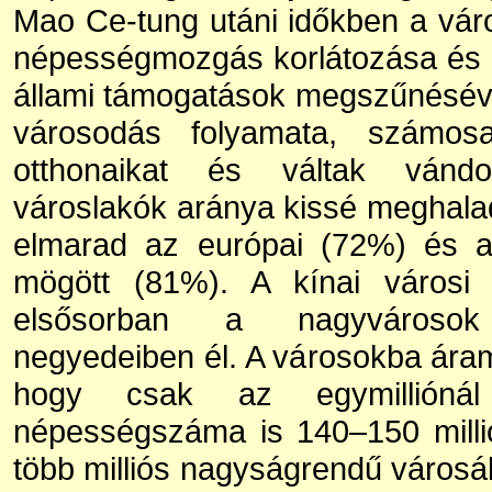
Mao Ce-tung utáni időkben a váro
népességmozgás korlátozása és a
állami támogatások megszűnésével
városodás folyamata, számos
otthonaikat és váltak vánd
városlakók aránya kissé meghaladj
elmarad az európai (72%) és az
mögött (81%). A kínai városi
elsősorban a nagyvárosok
negyedeiben él. A városokba áram
hogy csak az egymillióná
népességszáma is 140–150 millió
több milliós nagyságrendű városá