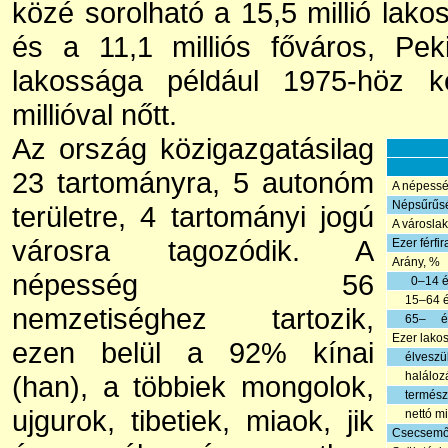
közé sorolható a 15,5 millió lako
és a 11,1 milliós főváros, Pe
lakossága például 1975-höz ké
millióval nőtt.
Az ország közigazgatásilag
23 tartományra, 5 autonóm
A népesség
Népsűrűsé
területre, 4 tartományi jogú
A városla
városra tagozódik. A
Ezer férfir
Arány, %
népesség 56
0–14 é
15–64 
nemzetiséghez tartozik,
65– é
Ezer lakos
ezen belül a 92% kínai
élveszü
haláloz
(han), a többiek mongolok,
termész
ujgurok, tibetiek, miaok, jik
nettó m
Csecsemő