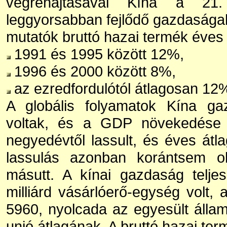
végrehajtásával Kína a 21
leggyorsabban fejlődő gazdaságak
mutatók bruttó hazai termék éve
1991 és 1995 között 12%,
1996 és 2000 között 8%,
az ezredfordulótól átlagosan 12
A globális folyamatok Kína ga
voltak, és a GDP növekedése
negyedévtől lassult, és éves átl
lassulás azonban korántsem ol
másutt. A kínai gazdaság telje
milliárd vásárlóerő-egység volt,
5960, nyolcada az egyesült álla
unió átlagának. A bruttó hazai te