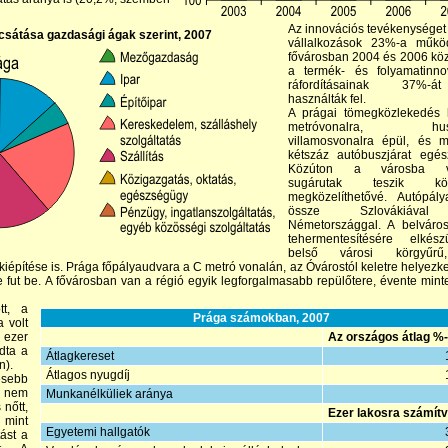
Az innovációs tevékenységet
csátása gazdasági ágak szerint, 2007
vállalkozások 23%-a műkö
fővárosban 2004 és 2006 közö
a termék- és folyamatinno
ráfordításainak 37%-á
használták fel.
A prágai tömegközlekedés
metróvonalra, husz
villamosvonalra épül, és m
kétszáz autóbuszjárat egészí
Közúton a városba v
sugárutak teszik kö
megközelíthetővé. Autópály
össze Szlovákiáva
Németországgal. A belváros
tehermentesítésére elkés
belső városi körgyűr
iépítése is. Prága főpályaudvara a C metró vonalán, az Óvárostól keletre helyezke
e fut be. A fővárosban van a régió egyik legforgalmasabb repülőtere, évente min
tt, a
Prága számokban, 2007
 volt
 ezer
Az országos átlag %
dta a
Átlagkereset
n).
Átlagos nyugdíj
esebb
a nem
Munkanélküliek aránya
 nőtt,
Ezer lakosra számítv
 mint
Egyetemi hallgatók
ást a