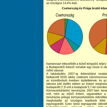
az országos 14,4%-kal).
Csehország és Prága bruttó kibo
hamarosan elkezdődik a külső körgyűrű teljes k
a Budapestről érkező vonatok egy része is id
millió utassal.
A lakásépítés 2007-ig fellendülést mutato
befejezett 9200 lakás csaknem háromszorosa
az ezredforduló éveiben építetteknek, és az
lakosra jutó építés ebben az évben meghala
budapestit (7,9 volt a budapesti 5,7-tel szembe
Környezetvédelmi beruházás 2007-ben kev
volt, mint az előző évben, ugyanakkor 
beruházás jellegű környezetvédelmi ráfordítás
meghaladta az országos kiadások több
egynegyedét. Ezen belül legnagyobb ráfordít