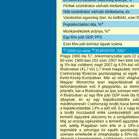
65 éves és idősebb népesség aránya, %
Férfiak születéskor várható élettartama, év
Nők születéskor várható élettartama, év
Vándorlási egyenleg (bel- és külföldi), ezer f
a
Foglalkoztatási ráta, %
a
Munkanélküliek aránya, %
Egy főre jutó GDP, PPS
Ezer főre jutó kórházi ágyak száma
a)
b)
2008 évi adat.
EUROSTAT, 2007
Prága 1990 óta 57, önkormányzattal (ami 22 a
60 ezer, 1900-ban 202 ezer, 2007-ben több mint
ig 5%-kal csökkent, majd 2007-ig 4,5%-kal nőtt
fővárosban (41,7 év) 1,7 évvel magasabb, mint
Csehország fővárosa gazdaságilag az egyik l
Kelet-Közép-Európában. Már az első világh
Magyar Monarchia ipari kapacitásának j
tartományokban volt. A gépgyártás, az élel
jelentős, bár a fővárosban az ipar szerepe mér
A fővárosban az egy főre jutó GDP évek óta t
átlagnak, és az egy foglalkoztatottra ju
másfélszeresét. Csehország bruttó hazai term
a foglalkoztatottak 13%-a állít elő. Ez a nag
a bruttó hozzáadott érték szerkezetéből ad
termelő ágazatok alacsony és a szolgáltatás
Míg az ország egészében a termelő ágazatok
volt, addig Prágában nem érte el a 19%-ot
leginkább a pénzügyi és egyéb gazdasági s
szerepe emelkedik ki (meghaladja a 30%-ot),
átlagnál a kereskedelem, szálláshely- szolgál