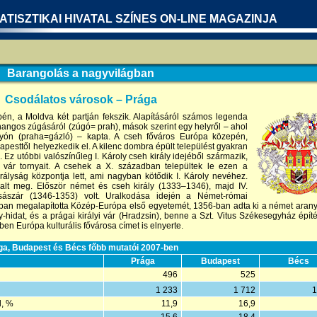
ATISZTIKAI HIVATAL SZÍNES ON-LINE MAGAZINJA
Barangolás a nagyvilágban
Csodálatos városok – Prága
én, a Moldva két partján fekszik. Alapításáról számos legenda
 hangos zúgásáról (zúgó= prah), mások szerint egy helyről – ahol
lyón (praha=gázló) – kapta. A cseh főváros Európa közepén,
pesttől helyezkedik el. A kilenc dombra épült települést gyakran
 Ez utóbbi valószínűleg I. Károly cseh király idejéből származik,
vár tornyait. A csehek a X. században települtek le ezen a
lyság központja lett, ami nagyban kötődik I. Károly nevéhez.
alt meg. Először német és cseh király (1333–1346), majd IV.
sászár (1346-1353) volt. Uralkodása idején a Német-római
ban megalapította Közép-Európa első egyetemét, 1356-ban adta ki a német aranyb
ly-hidat, és a prágai királyi vár (Hradzsin), benne a Szt. Vitus Székesegyház épí
en Európa kulturális fővárosa címet is elnyerte.
ga, Budapest és Bécs főbb mutatói 2007-ben
Prága
Budapest
Bécs
496
525
1 233
1 712
1
l, %
11,9
16,9