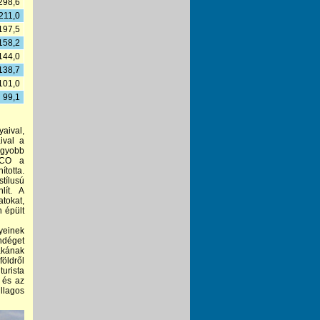
298,6
211,0
197,5
158,2
144,0
138,7
101,0
99,1
aival,
ival a
agyobb
SCO a
ította.
tílusú
lít. A
atokat,
 épült
yeinek
ndéget
zakának
öldről
turista
 és az
illagos