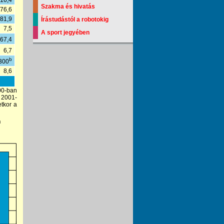
16,4
Szakma és hivatás
76,6
81,9
Írástudástól a robotokig
7,5
A sport jegyében
67,4
6,7
b
300
8,6
600-ban
l 2001-
etkor a
n