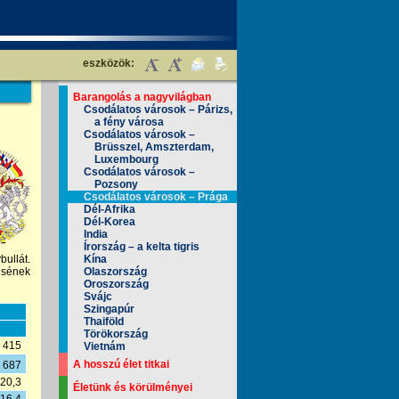
eszközök:
Barangolás a nagyvilágban
Csodálatos városok – Párizs,
a fény városa
Csodálatos városok –
Brüsszel, Amszterdam,
Luxembourg
Csodálatos városok –
Pozsony
Csodálatos városok – Prága
Dél-Afrika
Dél-Korea
India
Írország – a kelta tigris
ullát.
Kína
tésének
Olaszország
Oroszország
Svájc
Szingapúr
Thaiföld
Törökország
415
Vietnám
A hosszú élet titkai
 687
20,3
Életünk és körülményei