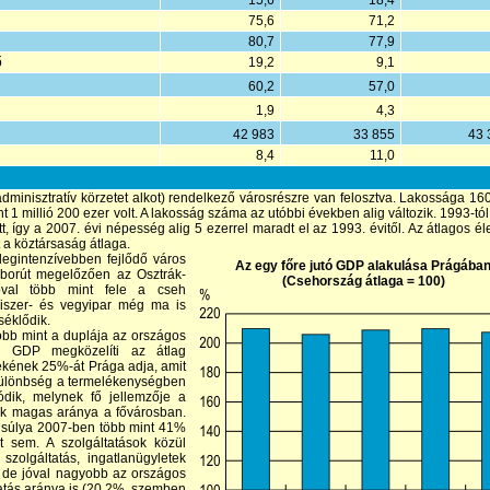
15,6
18,4
75,6
71,2
80,7
77,9
ő
19,2
9,1
60,2
57,0
1,9
4,3
42 983
33 855
43 
8,4
11,0
dminisztratív körzetet alkot) rendelkező városrészre van felosztva. Lakossága 1
 1 millió 200 ezer volt. A lakosság száma az utóbbi években alig változik. 1993-tó
, így a 2007. évi népesség alig 5 ezerrel maradt el az 1993. évitől. Az átlagos él
 a köztársaság átlaga.
egintenzívebben fejlődő város
Az egy főre jutó GDP alakulása Prágába
áborút megelőzően az Osztrák-
(Csehország átlaga = 100)
óval több mint fele a cseh
miszer- és vegyipar még ma is
séklődik.
öbb mint a duplája az országos
tó GDP megközelíti az átlag
ékének 25%-át Prága adja, amit
y különbség a termelékenységben
ódik, melynek fő jellemzője a
ok magas aránya a fővárosban.
 súlya 2007-ben több mint 41%
 sem. A szolgáltatások közül
zolgáltatás, ingatlanügyletek
 de jóval nagyobb az országos
tatás aránya is (20,2%, szemben