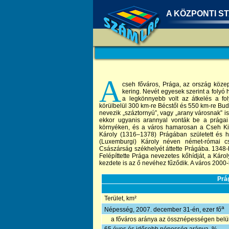
A KÖZPONTI ST
A
cseh főváros, Prága, az ország közep
kering. Nevét egyesek szerint a folyó
a legkönnyebb volt az átkelés a fo
körülbelül 300 km-re Bécstől és 550 km-re Buda
nevezik „száztornyú”, vagy „arany városnak” is.
ekkor ugyanis arannyal vonták be a prágai 
környéken, és a város hamarosan a Cseh Kirá
Károly (1316–1378) Prágában született és h
(Luxemburgi) Károly néven német-római c
Császárság székhelyét áttette Prágába. 1348-
Felépíttette Prága nevezetes kőhídját, a Káro
kezdete is az ő nevéhez fűződik. A város 2000-b
Prá
Terület, km²
a
Népesség, 2007. december 31-én, ezer fő
a főváros aránya az össznépességen belü