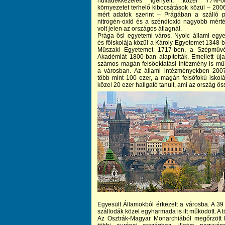
hulladékkezelés igényelt, közel 77%-
környezetet terhelő kibocsátások közül – 200
mért adatok szerint – Prágában a szálló p
nitrogén-oxid és a széndioxid nagyobb mért
volt jelen az országos átlagnál.
Prága ősi egyetemi város. Nyolc állami egy
és főiskolája közül a Károly Egyetemet 1348-b
Műszaki Egyetemet 1717-ben, a Szépművé
Akadémiát 1800-ban alapították. Emellett új
számos magán felsőoktatási intézmény is mű
a városban. Az állami intézményekben 200
több mint 100 ezer, a magán felsőfokú iskol
közel 20 ezer hallgató tanult, ami az ország öss
Egyesült Államokból érkezett a városba. A 39 
szállodák közel egyharmada is itt működött. A t
Az Osztrák-Magyar Monarchiából megőrzött 