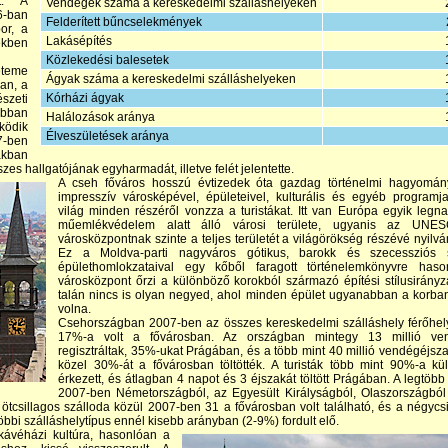
ot. A
Vendégek száma a kereskedelmi szálláshelyeken
6-ban
Felderített bűncselekmények
or, a
Lakásépítés
ékben
Közlekedési balesetek
eteme
Ágyak száma a kereskedelmi szálláshelyeken
an, a
Kórházi ágyak
szeti
abban
Halálozások aránya
ködik
Élveszületések aránya
7-ben
ákban
zes hallgatójának egyharmadát, illetve felét jelentette.
A cseh főváros hosszú évtizedek óta gazdag történelmi hagyomány
impresszív városképével, épületeivel, kulturális és egyéb programja
világ minden részéről vonzza a turistákat. Itt van Európa egyik legn
műemlékvédelem alatt álló városi területe, ugyanis az UNE
városközpontnak szinte a teljes területét a világörökség részévé nyilván
Ez a Moldva-parti nagyváros gótikus, barokk és szecessziós s
épülethomlokzataival egy kőből faragott történelemkönyvre hason
városközpont őrzi a különböző korokból származó építési stílusirányz
talán nincs is olyan negyed, ahol minden épület ugyanabban a korban
volna.
Csehországban 2007-ben az összes kereskedelmi szálláshely férőhel
17%-a volt a fővárosban. Az országban mintegy 13 millió ve
regisztráltak, 35%-ukat Prágában, és a több mint 40 millió vendégéjs
közel 30%-át a fővárosban töltötték. A turisták több mint 90%-a külf
érkezett, és átlagban 4 napot és 3 éjszakát töltött Prágában. A legtöbb 
2007-ben Németországból, az Egyesült Királyságból, Olaszországból
ötcsillagos szálloda közül 2007-ben 31 a fővárosban volt található, és a négycs
öbbi szálláshelytípus ennél kisebb arányban (2-9%) fordult elő.
kávéházi kultúra, hasonlóan a