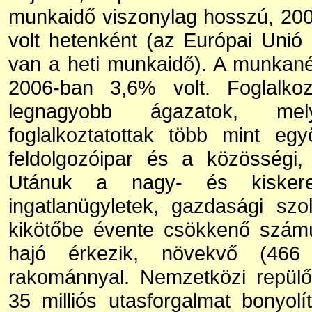
munkaidő viszonylag hosszú, 200
volt hetenként (az Európai Unió
van a heti munkaidő). A munkanél
2006-ban 3,6% volt. Foglalkoz
legnagyobb ágazatok, me
foglalkoztatottak több mint eg
feldolgozóipar és a közösségi, 
Utánuk a nagy- és kisker
ingatlanügyletek, gazdasági szo
kikötőbe évente csökkenő szám
hajó érkezik, növekvő (466 
rakománnyal. Nemzetközi repülő
35 milliós utasforgalmat bonyolí