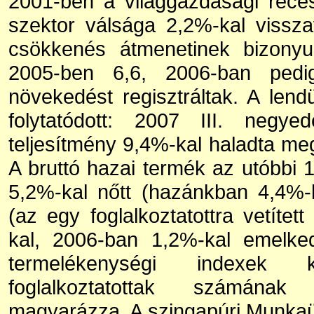
2001-ben a világgazdasági reces
szektor válsága 2,2%-kal vissz
csökkenés átmenetinek bizonyu
2005-ben 6,6, 2006-ban pedi
növekedést regisztráltak. A lendü
folytatódott: 2007 III. negy
teljesítmény 9,4%-kal haladta meg
A bruttó hazai termék az utóbbi
5,2%-kal nőtt (hazánkban 4,4%-
(az egy foglalkoztatottra vetít
kal, 2006-ban 1,2%-kal emelked
termelékenységi indexek 
foglalkoztatottak számána
magyarázza. A szingapúri Munkaü