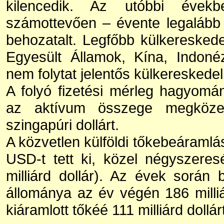
kilencedik. Az utóbbi évekb
számottevően – évente legalább
behozatalt. Legfőbb külkereskedel
Egyesült Államok, Kína, Indon
nem folytat jelentős külkereskede
A folyó fizetési mérleg hagyomá
az aktívum összege megközelí
szingapúri dollárt.
A közvetlen külföldi tőkebeáramlá
USD-t tett ki, közel négyszeres
milliárd dollár). Az évek során b
állománya az év végén 186 milliár
kiáramlott tőkéé 111 milliárd dollár