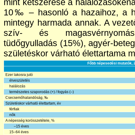
mint kétszerese a halálozásokénak
10‰ – hasonló a hazaihoz, a h
mintegy harmada annak. A vezető
szív- és magasvérnyomás-
tüdőgyulladás (15%), agyér-bete
születéskor várható élettartama 
Főbb népesedési mutatók, 
Ezer lakosra jutó
élveszületés
halálozás
természetes szaporodás (+) / fogyás (–)
Csecsemőhalandóság, ‰
Születéskor várható élettartam, év
férfiak
nők
A népesség korösszetétele, %
–15 éves
15–64 éves