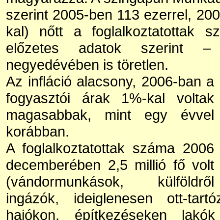
szerint 2005-ben 113 ezerrel, 20
kal) nőtt a foglalkoztatottak
előzetes adatok szerint 
negyedévében is töretlen.
Az infláció alacsony, 2006-ban a
fogyasztói árak 1%-kal voltak
magasabbak, mint egy évvel
korábban.
A foglalkoztatottak száma 2006
decemberében 2,5 millió fő volt
(vándormunkások, külföldről
ingázók, ideiglenesen ott-tart
hajókon, építkezéseken lakók