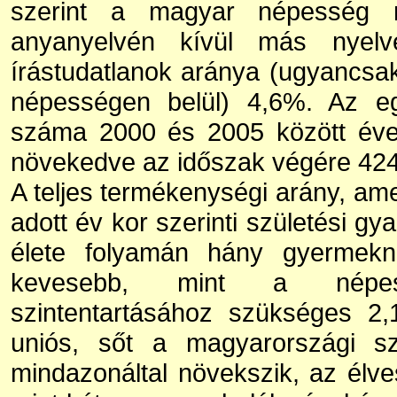
szerint a magyar népesség n
anyanyelvén kívül más nyelv
írástudatlanok aránya (ugyancsa
népességen belül) 4,6%. Az eg
száma 2000 és 2005 között éve
növekedve az időszak végére 424 
A teljes termékenységi arány, amel
adott év kor szerinti születési gy
élete folyamán hány gyermekne
kevesebb, mint a népes
szintentartásához szükséges 2,
uniós, sőt a magyarországi sz
mindazonáltal növekszik, az élv