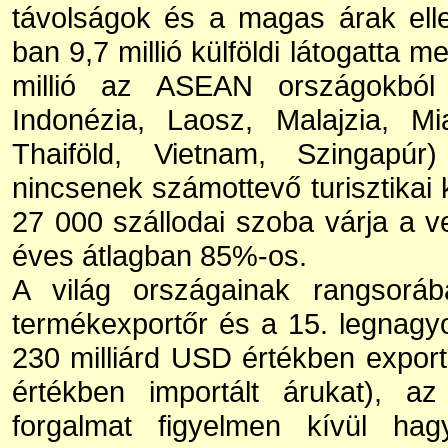
távolságok és a magas árak elle
ban 9,7 millió külföldi látogatta 
millió az ASEAN országokból
Indonézia, Laosz, Malajzia, Mi
Thaiföld, Vietnam, Szingapúr)
nincsenek számottevő turisztikai 
27 000 szállodai szoba várja a v
éves átlagban 85%-os.
A világ országainak rangsorá
termékexportőr és a 15. legnagy
230 milliárd USD értékben export
értékben importált árukat), az
forgalmat figyelmen kívül ha