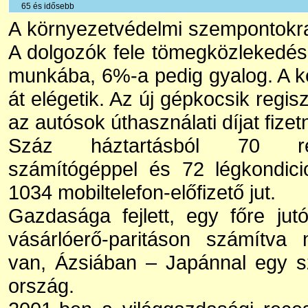
65 és idősebb
A környezetvédelmi szempontokra
A dolgozók fele tömegközlekedés
munkába, 6%-a pedig gyalog. A k
át elégetik. Az új gépkocsik regis
az autósok úthasználati díjat fizet
Száz háztartásból 70 ren
számítógéppel és 72 légkondici
1034 mobiltelefon-előfizető jut.
Gazdasága fejlett, egy főre jut
vásárlóerő-paritáson számítva 
van, Ázsiában – Japánnal egy sz
ország.