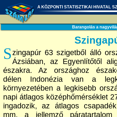
A KÖZPONTI STATISZTIKAI HIVATAL S
Barangolás a nagyvil
Szingap
S
zingapúr 63 szigetből álló ors
Ázsiában, az Egyenlítőtől al
északra. Az országhoz észako
délen Indonézia van a legkö
környezetében a legkisebb orszá
napi átlagos középhőmérséklet 2
ingadozik, az átlagos csapadé
mm, a jellemző páratartalom