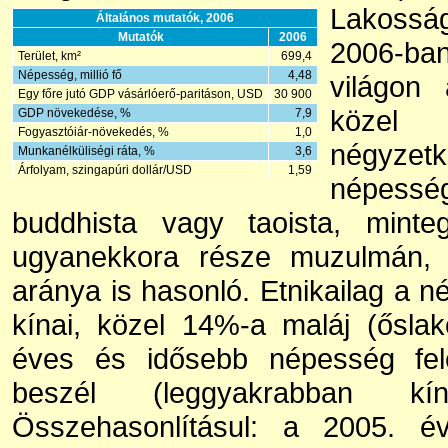
Lakossá
Általános mutatók, 2006
Mutatók
2006
2006-b
Terület, km²
699,4
Népesség, millió fő
4,48
világon
Egy főre jutó GDP vásárlóerő-paritáson, USD
30 900
köz
GDP növekedése, %
7,9
Fogyasztóiár-növekedés, %
1,0
négyzet
Munkanélküliségi ráta, %
3,6
Árfolyam, szingapúri dollár/USD
1,59
népess
buddhista vagy taoista, minte
ugyanekkora része muzulmán,
aránya is hasonló. Etnikailag a
kínai, közel 14%-a maláj (őslak
éves és idősebb népesség fel
beszél (leggyakrabban kí
Összehasonlításul: a 2005. év