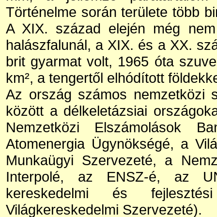
Történelme során területe több bi
A XIX. század elején még nem 
halászfalunál, a XIX. és a XX. 
brit gyarmat volt, 1965 óta szuve
km², a tengertől elhódított földekk
Az ország számos nemzetközi sz
között a délkeletázsiai országo
Nemzetközi Elszámolások Ba
Atomenergia Ügynökségé, a Vil
Munkaügyi Szervezeté, a Nemze
Interpolé, az ENSZ-é, az
kereskedelmi és fejlesztés
Világkereskedelmi Szervezeté).