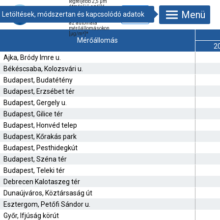
legfeljebb 2,5 µm
átmérőjű szálló
Menü
porral (PM
) való
2,5
szennyezettsége
az automata
mérőállomásokon
[µg/m³]
*
Mérőállomás
2
Ajka, Bródy Imre u.
Békéscsaba, Kolozsvári u.
Budapest, Budatétény
Budapest, Erzsébet tér
Budapest, Gergely u.
Budapest, Gilice tér
Budapest, Honvéd telep
Budapest, Kőrakás park
Budapest, Pesthidegkút
Budapest, Széna tér
Budapest, Teleki tér
Debrecen Kalotaszeg tér
Dunaújváros, Köztársaság út
Esztergom, Petőfi Sándor u.
Győr, Ifjúság körút