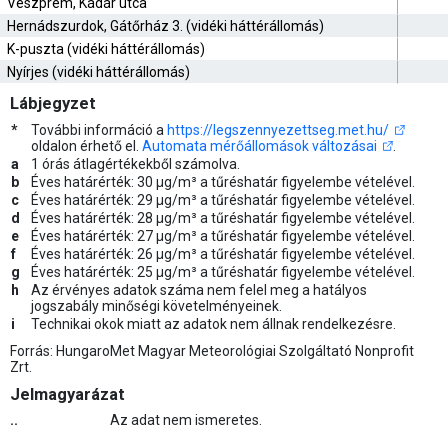
Veszprém, Kádár utca
Hernádszurdok, Gátőrház 3. (vidéki háttérállomás)
K-puszta (vidéki háttérállomás)
Nyírjes (vidéki háttérállomás)
Lábjegyzet
*
További információ a
https://legszennyezettseg.met.hu/
oldalon érhető el.
Automata mérőállomások változásai
.
a
1 órás átlagértékekből számolva.
b
Éves határérték: 30 µg/m³ a tűréshatár figyelembe vételével.
c
Éves határérték: 29 µg/m³ a tűréshatár figyelembe vételével.
d
Éves határérték: 28 µg/m³ a tűréshatár figyelembe vételével.
e
Éves határérték: 27 µg/m³ a tűréshatár figyelembe vételével.
f
Éves határérték: 26 µg/m³ a tűréshatár figyelembe vételével.
g
Éves határérték: 25 µg/m³ a tűréshatár figyelembe vételével.
h
Az érvényes adatok száma nem felel meg a hatályos
jogszabály minőségi követelményeinek.
i
Technikai okok miatt az adatok nem állnak rendelkezésre.
Forrás: HungaroMet Magyar Meteorológiai Szolgáltató Nonprofit
Zrt.
Jelmagyarázat
..
Az adat nem ismeretes.