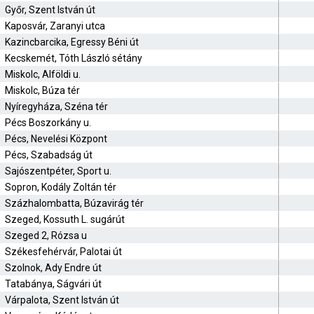
Győr, Szent István út
Kaposvár, Zaranyi utca
Kazincbarcika, Egressy Béni út
Kecskemét, Tóth László sétány
Miskolc, Alföldi u.
Miskolc, Búza tér
Nyíregyháza, Széna tér
Pécs Boszorkány u.
Pécs, Nevelési Központ
Pécs, Szabadság út
Sajószentpéter, Sport u.
Sopron, Kodály Zoltán tér
Százhalombatta, Búzavirág tér
Szeged, Kossuth L. sugárút
Szeged 2, Rózsa u
Székesfehérvár, Palotai út
Szolnok, Ady Endre út
Tatabánya, Ságvári út
Várpalota, Szent István út