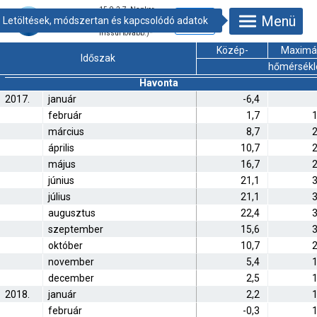
15.9.2.7. Napkor
Menü
időjárási adatai
(Archív tábla, nem
frissül tovább.)
*
Közép-
Maximál
Időszak
hőmérsékle
Havonta
2017.
január
-6,4
február
1,7
1
március
8,7
2
április
10,7
2
május
16,7
2
június
21,1
3
július
21,1
3
augusztus
22,4
3
szeptember
15,6
3
október
10,7
2
november
5,4
1
december
2,5
1
2018.
január
2,2
1
február
-0,3
1