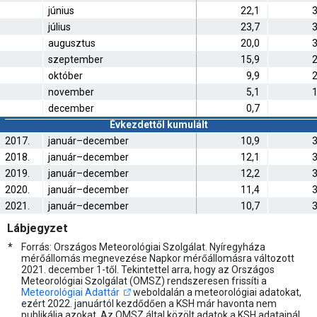
június
22,1
3
július
23,7
3
augusztus
20,0
3
szeptember
15,9
2
október
9,9
2
november
5,1
1
december
0,7
Évkezdettől kumulált
2017.
január–december
10,9
3
2018.
január–december
12,1
3
2019.
január–december
12,2
3
2020.
január–december
11,4
3
2021.
január–december
10,7
3
Lábjegyzet
*
Forrás: Országos Meteorológiai Szolgálat. Nyíregyháza
mérőállomás megnevezése Napkor mérőállomásra változott
2021. december 1-től. Tekintettel arra, hogy az Országos
Meteorológiai Szolgálat (OMSZ) rendszeresen frissíti a
Meteorológiai Adattár
weboldalán a meteorológiai adatokat,
ezért 2022. januártól kezdődően a KSH már havonta nem
publikálja azokat. Az OMSZ által közölt adatok a KSH adatainál