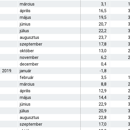
március
3,1
1
április
16,5
3
május
19,5
3
június
20,7
3
július
22,2
3
augusztus
23,7
3
szeptember
17,8
3
október
13,0
2
november
6,2
2
december
0,4
2019.
január
-1,8
február
3,5
1
március
8,8
2
április
12,9
2
május
14,4
2
június
22,9
3
július
20,9
3
augusztus
22,8
3
szeptember
17,0
3