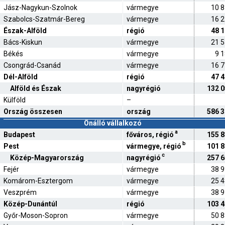
Jász-Nagykun-Szolnok
vármegye
10 
Szabolcs-Szatmár-Bereg
vármegye
16 
Észak-Alföld
régió
48 
Bács-Kiskun
vármegye
21 
Békés
vármegye
9 
Csongrád-Csanád
vármegye
16 
Dél-Alföld
régió
47 
Alföld és Észak
nagyrégió
132 
Külföld
–
Ország összesen
ország
586 
Önálló vállalkozó
a
Budapest
főváros, régió
155 
b
Pest
vármegye, régió
101 
c
Közép-Magyarország
nagyrégió
257 
Fejér
vármegye
38 
Komárom-Esztergom
vármegye
25 
Veszprém
vármegye
38 
Közép-Dunántúl
régió
103 
Győr-Moson-Sopron
vármegye
50 