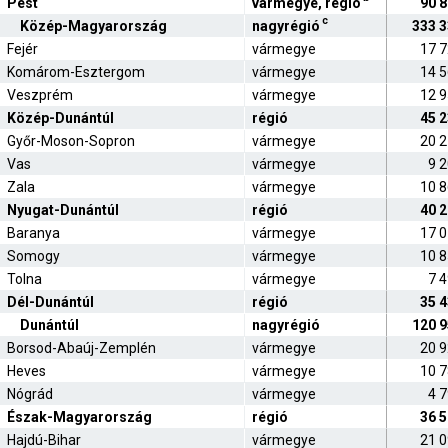
Pest
vármegye, régió
90 
c
Közép-Magyarország
nagyrégió
333 
Fejér
vármegye
17 
Komárom-Esztergom
vármegye
14 
Veszprém
vármegye
12 
Közép-Dunántúl
régió
45 
Győr-Moson-Sopron
vármegye
20 
Vas
vármegye
9 
Zala
vármegye
10 
Nyugat-Dunántúl
régió
40 
Baranya
vármegye
17 
Somogy
vármegye
10 
Tolna
vármegye
7 
Dél-Dunántúl
régió
35 
Dunántúl
nagyrégió
120 
Borsod-Abaúj-Zemplén
vármegye
20 
Heves
vármegye
10 
Nógrád
vármegye
4 
Észak-Magyarország
régió
36 
Hajdú-Bihar
vármegye
21 