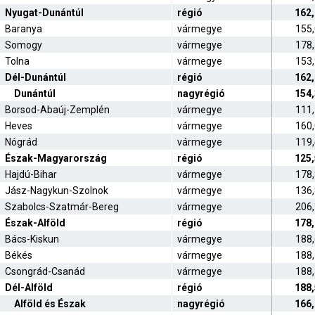
Nyugat-Dunántúl
régió
162
Baranya
vármegye
155
Somogy
vármegye
178
Tolna
vármegye
153
Dél-Dunántúl
régió
162
Dunántúl
nagyrégió
154
Borsod-Abaúj-Zemplén
vármegye
111
Heves
vármegye
160
Nógrád
vármegye
119
Észak-Magyarország
régió
125
Hajdú-Bihar
vármegye
178
Jász-Nagykun-Szolnok
vármegye
136
Szabolcs-Szatmár-Bereg
vármegye
206
Észak-Alföld
régió
178
Bács-Kiskun
vármegye
188
Békés
vármegye
188
Csongrád-Csanád
vármegye
188
Dél-Alföld
régió
188
Alföld és Észak
nagyrégió
166