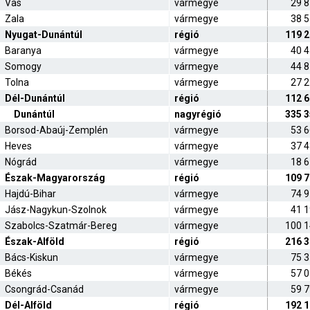
Vas
vármegye
29 
Zala
vármegye
38 
Nyugat-Dunántúl
régió
119 
Baranya
vármegye
40 
Somogy
vármegye
44 
Tolna
vármegye
27 
Dél-Dunántúl
régió
112 
Dunántúl
nagyrégió
335 
Borsod-Abaúj-Zemplén
vármegye
53 
Heves
vármegye
37 
Nógrád
vármegye
18 
Észak-Magyarország
régió
109 
Hajdú-Bihar
vármegye
74 
Jász-Nagykun-Szolnok
vármegye
41 
Szabolcs-Szatmár-Bereg
vármegye
100 
Észak-Alföld
régió
216 
Bács-Kiskun
vármegye
75 
Békés
vármegye
57 
Csongrád-Csanád
vármegye
59 
Dél-Alföld
régió
192 