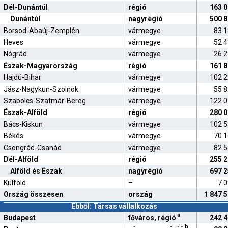
Dél-Dunántúl
régió
163 
Dunántúl
nagyrégió
500 
Borsod-Abaúj-Zemplén
vármegye
83 
Heves
vármegye
52 
Nógrád
vármegye
26 
Észak-Magyarország
régió
161 
Hajdú-Bihar
vármegye
102 
Jász-Nagykun-Szolnok
vármegye
55 
Szabolcs-Szatmár-Bereg
vármegye
122 
Észak-Alföld
régió
280 
Bács-Kiskun
vármegye
102 
Békés
vármegye
70 
Csongrád-Csanád
vármegye
82 
Dél-Alföld
régió
255 
Alföld és Észak
nagyrégió
697 
Külföld
–
7 
Ország összesen
ország
1 847 
Ebből: Társas vállalkozás
a
Budapest
főváros, régió
242 
b