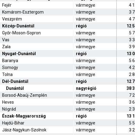
Fejér
vármegye
4 
Komárom-Esztergom
vármegye
3 
Veszprém
vármegye
4 
Közép-Dunántúl
régió
12 
Győr-Moson-Sopron
vármegye
5 
Vas
vármegye
3 
Zala
vármegye
3 
Nyugat-Dunántúl
régió
13 
Baranya
vármegye
5 
Somogy
vármegye
4 
Tolna
vármegye
2 
Dél-Dunántúl
régió
12 
Dunántúl
nagyrégió
38 
Borsod-Abaúj-Zemplén
vármegye
7 
Heves
vármegye
3 
Nógrád
vármegye
2 
Észak-Magyarország
régió
13 
Hajdú-Bihar
vármegye
5 
Jász-Nagykun-Szolnok
vármegye
3 