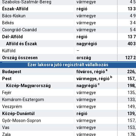
Szabolcs-Szatmár-Bereg
vármegye
4 
Észak-Alföld
régió
13 
Bács-Kiskun
vármegye
4 
Békés
vármegye
3 
Csongrád-Csanád
vármegye
5 
Dél-Alföld
régió
13 
Alföld és Észak
nagyrégió
40 
Külföld
–
Ország összesen
ország
127 
Ezer lakosra jutó regisztrált vállalkozás
a
Budapest
főváros, régió
226
b
Pest
vármegye, régió
157
c
Közép-Magyarország
nagyrégió
198
Fejér
vármegye
135
Komárom-Esztergom
vármegye
133
Veszprém
vármegye
149
Közép-Dunántúl
régió
139
Győr-Moson-Sopron
vármegye
157
Vas
vármegye
153
Zala
vármegye
178