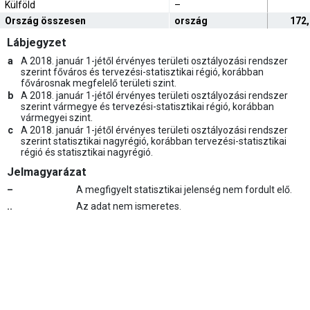
Külföld
–
Ország összesen
ország
172
Lábjegyzet
a
A 2018. január 1-jétől érvényes területi osztályozási rendszer
szerint főváros és tervezési-statisztikai régió, korábban
fővárosnak megfelelő területi szint.
b
A 2018. január 1-jétől érvényes területi osztályozási rendszer
szerint vármegye és tervezési-statisztikai régió, korábban
vármegyei szint.
c
A 2018. január 1-jétől érvényes területi osztályozási rendszer
szerint statisztikai nagyrégió, korábban tervezési-statisztikai
régió és statisztikai nagyrégió.
Jelmagyarázat
–
A megfigyelt statisztikai jelenség nem fordult elő.
..
Az adat nem ismeretes.