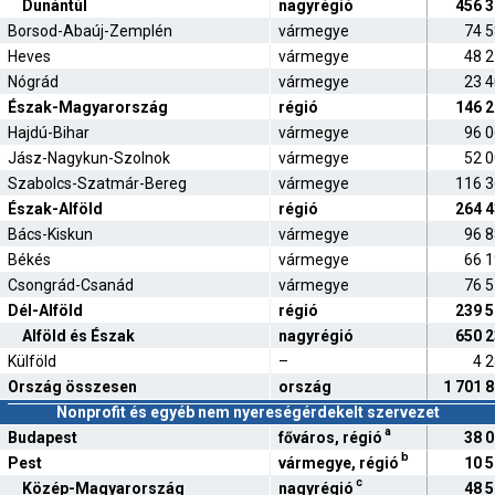
Dunántúl
nagyrégió
456 
Borsod-Abaúj-Zemplén
vármegye
74 
Heves
vármegye
48 
Nógrád
vármegye
23 
Észak-Magyarország
régió
146 
Hajdú-Bihar
vármegye
96 
Jász-Nagykun-Szolnok
vármegye
52 
Szabolcs-Szatmár-Bereg
vármegye
116 
Észak-Alföld
régió
264 
Bács-Kiskun
vármegye
96 
Békés
vármegye
66 
Csongrád-Csanád
vármegye
76 
Dél-Alföld
régió
239 
Alföld és Észak
nagyrégió
650 
Külföld
–
4 
Ország összesen
ország
1 701 
Nonprofit és egyéb nem nyereségérdekelt szervezet
a
Budapest
főváros, régió
38 
b
Pest
vármegye, régió
10 
c
Közép-Magyarország
nagyrégió
48 