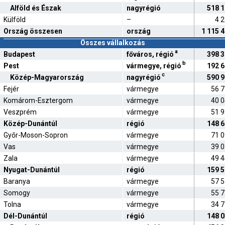
Alföld és Észak
nagyrégió
518 
Külföld
–
4 
Ország összesen
ország
1 115 
Összes vállalkozás
a
Budapest
főváros, régió
398 
b
Pest
vármegye, régió
192 
c
Közép-Magyarország
nagyrégió
590 
Fejér
vármegye
56 
Komárom-Esztergom
vármegye
40 
Veszprém
vármegye
51 
Közép-Dunántúl
régió
148 
Győr-Moson-Sopron
vármegye
71 
Vas
vármegye
39 
Zala
vármegye
49 
Nyugat-Dunántúl
régió
159 
Baranya
vármegye
57 
Somogy
vármegye
55 
Tolna
vármegye
34 
Dél-Dunántúl
régió
148 