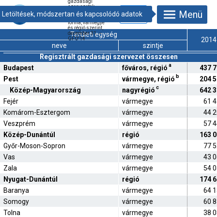
gazdasági
szervezetek
Menü
száma
gazdálkodási
forma, vármegye
és régió szerint,
december 31. –
Területi egység
GFO'14
2014
neve
szintje
Regisztrált gazdasági szervezet összesen
a
Budapest
főváros, régió
437 
b
Pest
vármegye, régió
204 
c
Közép-Magyarország
nagyrégió
642 
Fejér
vármegye
61 
Komárom-Esztergom
vármegye
44 
Veszprém
vármegye
57 
Közép-Dunántúl
régió
163 
Győr-Moson-Sopron
vármegye
77 
Vas
vármegye
43 
Zala
vármegye
54 
Nyugat-Dunántúl
régió
174 
Baranya
vármegye
64 
Somogy
vármegye
60 
Tolna
vármegye
38 