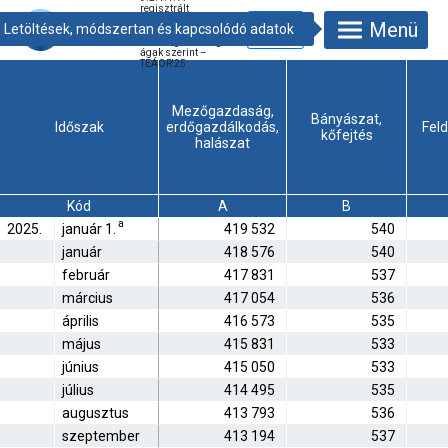
regisztrált
vállalkozások
Menü
száma havonta,
nemzetgazdasági
ágak szerint –
TEÁOR'25
Mezőgazdaság,
Bányászat,
Időszak
erdőgazdálkodás,
Fel
kőfejtés
halászat
Kód
A
B
a
2025.
január 1.
419 532
540
január
418 576
540
február
417 831
537
március
417 054
536
április
416 573
535
május
415 831
533
június
415 050
533
július
414 495
535
augusztus
413 793
536
szeptember
413 194
537