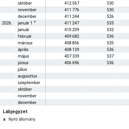
október
412 567
530
november
411 776
530
december
411 244
526
a
2026.
január 1.
411 247
533
január
410 209
532
február
409 682
536
március
408 856
535
április
408 129
536
május
407 339
537
június
406 696
536
július
augusztus
szeptember
október
november
december
Lábjegyzet
a
Nyitó állomány.