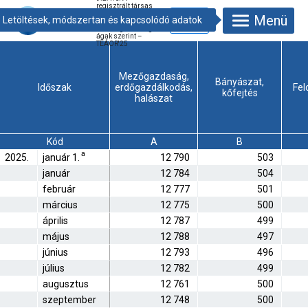
regisztrált társas
vállalkozások
Menü
száma havonta,
nemzetgazdasági
ágak szerint –
TEÁOR'25
Mezőgazdaság,
Bányászat,
Időszak
erdőgazdálkodás,
Fel
kőfejtés
halászat
Kód
A
B
a
2025.
január 1.
12 790
503
január
12 784
504
február
12 777
501
március
12 775
500
április
12 787
499
május
12 788
497
június
12 793
496
július
12 782
499
augusztus
12 761
500
szeptember
12 748
500