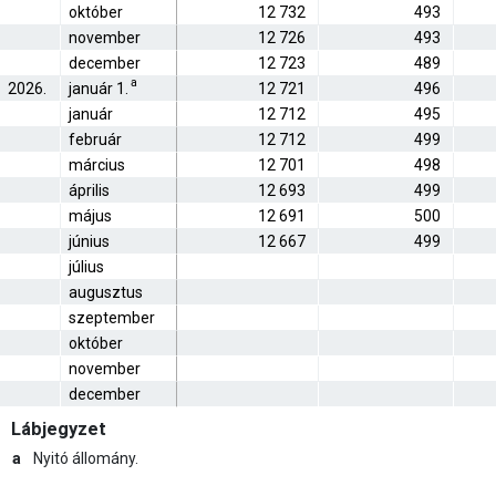
október
12 732
493
november
12 726
493
december
12 723
489
a
2026.
január 1.
12 721
496
január
12 712
495
február
12 712
499
március
12 701
498
április
12 693
499
május
12 691
500
június
12 667
499
július
augusztus
szeptember
október
november
december
Lábjegyzet
a
Nyitó állomány.