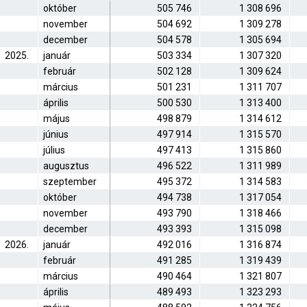
október
505 746
1 308 696
november
504 692
1 309 278
december
504 578
1 305 694
2025.
január
503 334
1 307 320
február
502 128
1 309 624
március
501 231
1 311 707
április
500 530
1 313 400
május
498 879
1 314 612
június
497 914
1 315 570
július
497 413
1 315 860
augusztus
496 522
1 311 989
szeptember
495 372
1 314 583
október
494 738
1 317 054
november
493 790
1 318 466
december
493 393
1 315 098
2026.
január
492 016
1 316 874
február
491 285
1 319 439
március
490 464
1 321 807
április
489 493
1 323 293