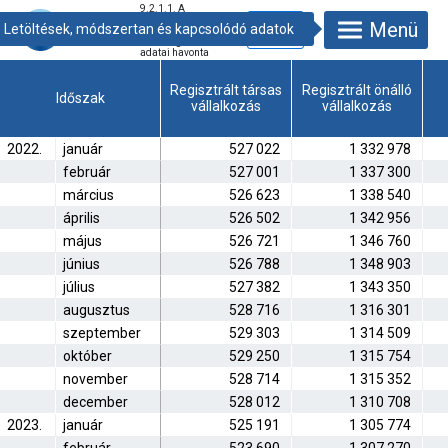
9.2.1.1. A
gazdasági
Menü
szervezetek
összefoglaló
adatai havonta
Regisztrált társas
Regisztrált önálló
Időszak
vállalkozás
vállalkozás
2022.
január
527 022
1 332 978
február
527 001
1 337 300
március
526 623
1 338 540
április
526 502
1 342 956
május
526 721
1 346 760
június
526 788
1 348 903
július
527 382
1 343 350
augusztus
528 716
1 316 301
szeptember
529 303
1 314 509
október
529 250
1 315 754
november
528 714
1 315 352
december
528 012
1 310 708
2023.
január
525 191
1 305 774