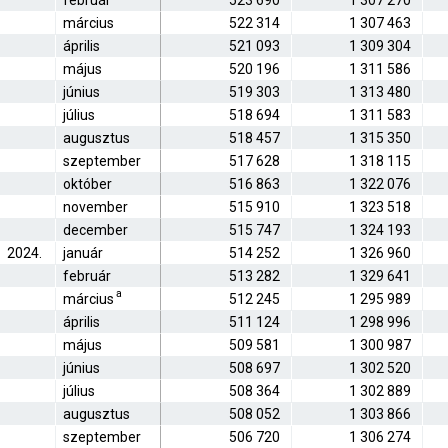
február
523 690
1 307 270
március
522 314
1 307 463
április
521 093
1 309 304
május
520 196
1 311 586
június
519 303
1 313 480
július
518 694
1 311 583
augusztus
518 457
1 315 350
szeptember
517 628
1 318 115
október
516 863
1 322 076
november
515 910
1 323 518
december
515 747
1 324 193
2024.
január
514 252
1 326 960
február
513 282
1 329 641
a
március
512 245
1 295 989
április
511 124
1 298 996
május
509 581
1 300 987
június
508 697
1 302 520
július
508 364
1 302 889
augusztus
508 052
1 303 866
szeptember
506 720
1 306 274