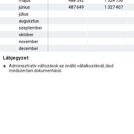
május
488 592
1 324 756
június
487 649
1 327 407
július
augusztus
szeptember
október
november
december
Lábjegyzet
a
Adminisztratív változások az önálló vállalkozóknál, lásd
módszertani dokumentáció.