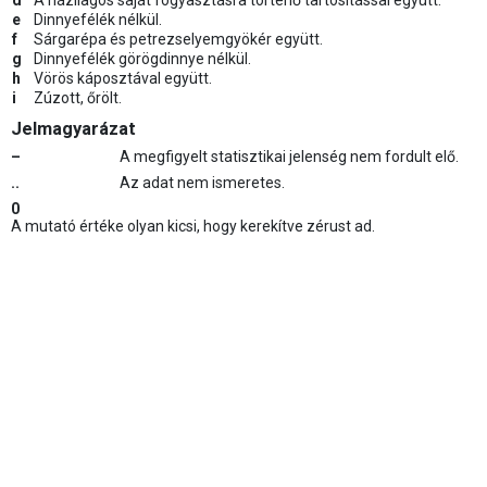
d
A házilagos saját fogyasztásra történő tartósítással együtt.
e
Dinnyefélék nélkül.
f
Sárgarépa és petrezselyemgyökér együtt.
g
Dinnyefélék görögdinnye nélkül.
h
Vörös káposztával együtt.
i
Zúzott, őrölt.
Jelmagyarázat
–
A megfigyelt statisztikai jelenség nem fordult elő.
..
Az adat nem ismeretes.
0
A mutató értéke olyan kicsi, hogy kerekítve zérust ad.