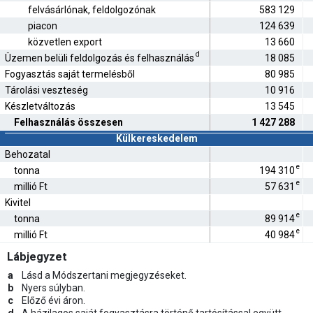
felvásárlónak, feldolgozónak
583 129
piacon
124 639
közvetlen export
13 660
d
Üzemen belüli feldolgozás és felhasználás
18 085
Fogyasztás saját termelésből
80 985
Tárolási veszteség
10 916
Készletváltozás
13 545
Felhasználás összesen
1 427 288
Külkereskedelem
Behozatal
e
tonna
194 310
e
millió Ft
57 631
Kivitel
e
tonna
89 914
e
millió Ft
40 984
Lábjegyzet
a
Lásd a Módszertani megjegyzéseket.
b
Nyers súlyban.
c
Előző évi áron.