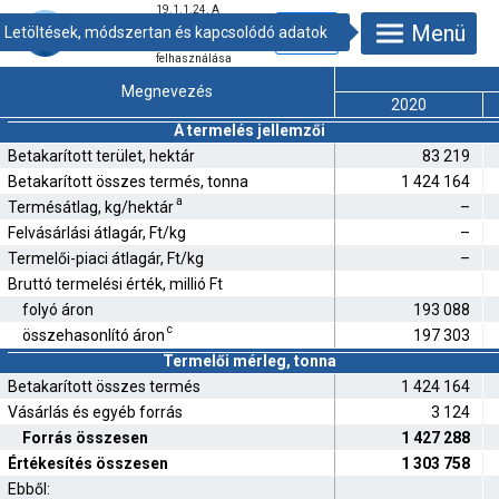
19.1.1.24. A
fontosabb
Menü
zöldségfélék
termesztése és
felhasználása
Megnevezés
2020
A termelés jellemzői
Betakarított terület, hektár
83 219
Betakarított összes termés, tonna
1 424 164
a
Termésátlag, kg/hektár
–
Felvásárlási átlagár, Ft/kg
–
Termelői-piaci átlagár, Ft/kg
–
Bruttó termelési érték, millió Ft
folyó áron
193 088
c
összehasonlító áron
197 303
Termelői mérleg, tonna
Betakarított összes termés
1 424 164
Vásárlás és egyéb forrás
3 124
Forrás összesen
1 427 288
Értékesítés összesen
1 303 758
Ebből: