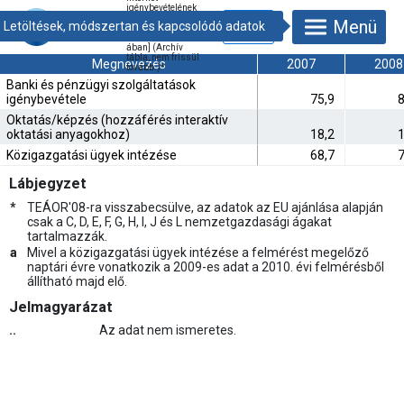
igénybevételének
célja [Az internetet
Menü
használó
vállalkozások %-
ában] (Archív
tábla, nem frissül
Megnevezés
2007
2008
tovább.)
*
Banki és pénzügyi szolgáltatások
igénybevétele
75,9
8
Oktatás/képzés (hozzáférés interaktív
oktatási anyagokhoz)
18,2
1
Közigazgatási ügyek intézése
68,7
7
Lábjegyzet
*
TEÁOR'08-ra visszabecsülve, az adatok az EU ajánlása alapján
csak a C, D, E, F, G, H, I, J és L nemzetgazdasági ágakat
tartalmazzák.
a
Mivel a közigazgatási ügyek intézése a felmérést megelőző
naptári évre vonatkozik a 2009-es adat a 2010. évi felmérésből
állítható majd elő.
Jelmagyarázat
..
Az adat nem ismeretes.