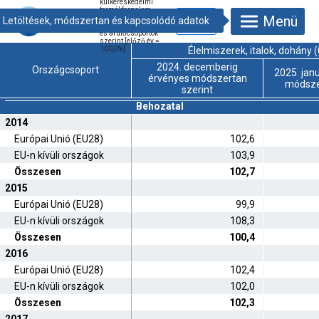
külkereskedelmi
termékforgalom
Menü
árindexei
országcsoportok
és árufőcsoportok
szerint [előző év =
100,0%]
Élelmiszerek, italok, dohány 
2024. decemberig
Országcsoport
2025. jan
érvényes módszertan
módsze
szerint
Behozatal
2014
Európai Unió (EU28)
102,6
EU-n kívüli országok
103,9
Összesen
102,7
2015
Európai Unió (EU28)
99,9
EU-n kívüli országok
108,3
Összesen
100,4
2016
Európai Unió (EU28)
102,4
EU-n kívüli országok
102,0
Összesen
102,3