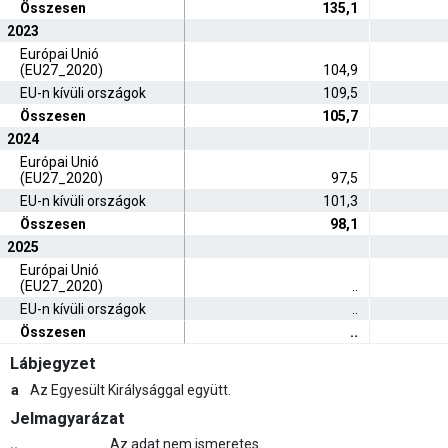
Összesen
135,1
2023
Európai Unió
(EU27_2020)
104,9
EU-n kívüli országok
109,5
Összesen
105,7
2024
Európai Unió
(EU27_2020)
97,5
EU-n kívüli országok
101,3
Összesen
98,1
2025
Európai Unió
(EU27_2020)
..
EU-n kívüli országok
..
Összesen
..
Lábjegyzet
a
Az Egyesült Királysággal együtt.
Jelmagyarázat
..
Az adat nem ismeretes.