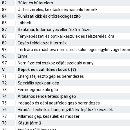
82
Bútor és bútorelem
83
Útifelszerelés, kézitáska és hasonló termék
84
Ruházati cikk és öltözékkiegészítő
85
Lábbeli
87
Szakmai, tudományos ellenőrző műszer
88
Fényképészeti és optikai készülék és felszerelés, óra
89
Egyéb feldolgozott termék
93
Térti áru és máshova nem sorolt különleges ügylet vagy term
96
Érme
97
Nem fizetési eszköz célját szolgáló arany
V.
Gépek és szállítóeszközök (7)
71
Energiafejlesztő gép és berendezés
72
Speciális szakipari gép
73
Fémmegmunkáló gép
74
Általános rendeltetésű ipari gép
75
Irodagép és gépi adatfeldolgozó berendezés
76
Híradás-technikai, hangrögzítő és -lejátszó készülék
77
Villamos gép, készülék és műszer
78
Közúti jármű
79
Egyéb szállítóeszköz