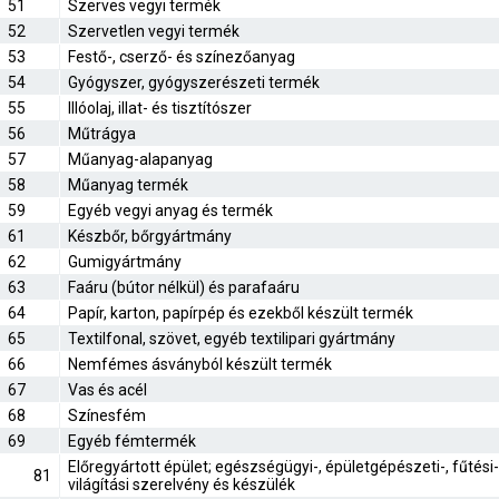
51
Szerves vegyi termék
52
Szervetlen vegyi termék
53
Festő-, cserző- és színezőanyag
54
Gyógyszer, gyógyszerészeti termék
55
Illóolaj, illat- és tisztítószer
56
Műtrágya
57
Műanyag-alapanyag
58
Műanyag termék
59
Egyéb vegyi anyag és termék
61
Készbőr, bőrgyártmány
62
Gumigyártmány
63
Faáru (bútor nélkül) és parafaáru
64
Papír, karton, papírpép és ezekből készült termék
65
Textilfonal, szövet, egyéb textilipari gyártmány
66
Nemfémes ásványból készült termék
67
Vas és acél
68
Színesfém
69
Egyéb fémtermék
Előregyártott épület; egészségügyi-, épületgépészeti-, fűtési-
81
világítási szerelvény és készülék