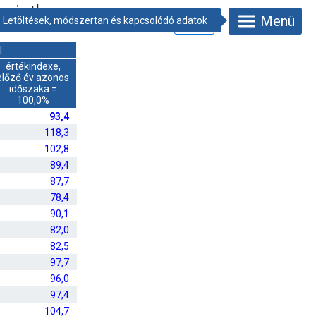
orintban,
Menü
l
értékindexe,
előző év azonos
időszaka =
100,0%
93,4
118,3
102,8
89,4
87,7
78,4
90,1
82,0
82,5
97,7
96,0
97,4
104,7