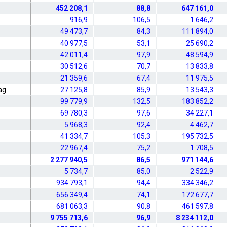
452 208,1
88,8
647 161,0
916,9
106,5
1 646,2
49 473,7
84,3
111 894,0
40 977,5
53,1
25 690,2
42 011,4
97,9
48 594,9
30 512,6
70,7
13 833,8
21 359,6
67,4
11 975,5
ag
27 125,8
85,9
13 543,3
99 779,9
132,5
183 852,2
69 780,3
97,6
34 227,1
5 968,3
92,4
4 462,7
41 334,7
105,3
195 732,5
22 967,4
75,2
1 708,5
2 277 940,5
86,5
971 144,6
5 734,7
85,0
2 522,9
934 793,1
94,4
334 346,2
656 349,4
74,1
172 677,7
681 063,3
90,8
461 597,8
9 755 713,6
96,9
8 234 112,0