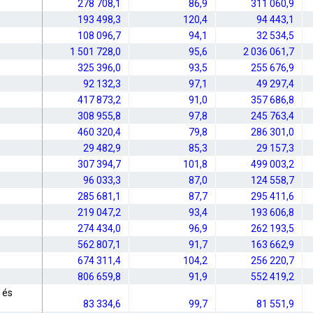
278 708,1
86,9
311 060,9
193 498,3
120,4
94 443,1
108 096,7
94,1
32 534,5
1 501 728,0
95,6
2 036 061,7
325 396,0
93,5
255 676,9
92 132,3
97,1
49 297,4
417 873,2
91,0
357 686,8
308 955,8
97,8
245 763,4
460 320,4
79,8
286 301,0
29 482,9
85,3
29 157,3
307 394,7
101,8
499 003,2
96 033,3
87,0
124 558,7
285 681,1
87,7
295 411,6
219 047,2
93,4
193 606,8
274 434,0
96,9
262 193,5
562 807,1
91,7
163 662,9
674 311,4
104,2
256 220,7
806 659,8
91,9
552 419,2
 és
83 334,6
99,7
81 551,9