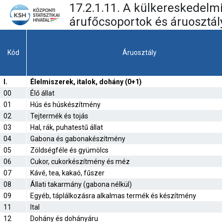
17.2.1.11. A külkereskedelm
árufőcsoportok és áruosztály
Kód
Áruosztály
I.
Élelmiszerek, italok, dohány (0+1)
00
Élő állat
01
Hús és húskészítmény
02
Tejtermék és tojás
03
Hal, rák, puhatestű állat
04
Gabona és gabonakészítmény
05
Zöldségféle és gyümölcs
06
Cukor, cukorkészítmény és méz
07
Kávé, tea, kakaó, fűszer
08
Állati takarmány (gabona nélkül)
09
Egyéb, táplálkozásra alkalmas termék és készítmény
11
Ital
12
Dohány és dohányáru