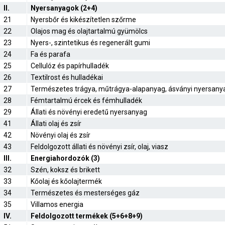
II.
Nyersanyagok (2+4)
21
Nyersbőr és kikészítetlen szőrme
22
Olajos mag és olajtartalmú gyümölcs
23
Nyers-, szintetikus és regenerált gumi
24
Fa és parafa
25
Cellulóz és papírhulladék
26
Textilrost és hulladékai
27
Természetes trágya, műtrágya-alapanyag, ásványi nyersany
28
Fémtartalmú ércek és fémhulladék
29
Állati és növényi eredetű nyersanyag
41
Állati olaj és zsír
42
Növényi olaj és zsír
43
Feldolgozott állati és növényi zsír, olaj, viasz
III.
Energiahordozók (3)
32
Szén, koksz és brikett
33
Kőolaj és kőolajtermék
34
Természetes és mesterséges gáz
35
Villamos energia
IV.
Feldolgozott termékek (5+6+8+9)