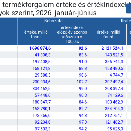
i termékforgalom értéke és értékindexei f
ok szerint, 2026. január-június
Behozatal
Kivite
értékindexe,
értéke, millió
előző év azonos
értéke, millió
forint
időszaka =
forint
100,0%
1 696 874,6
92,6
2 121 524,1
41 308,3
83,6
143 521,5
197 408,5
91,0
356 744,3
168 121,8
88,8
158 480,5
29 588,3
98,6
4 744,7
200 934,6
102,7
307 497,4
304 462,5
99,0
208 397,4
57 448,6
90,3
74 129,6
180 847,7
84,6
103 462,9
153 780,1
82,7
334 704,0
173 266,0
94,8
212 754,1
92 204,8
97,3
121 462,7
97 503,3
94,2
95 625,0