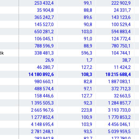
253 432,4
99,1
222 902,9
35 904,8
88,8
24 331,7
365 242,7
89,6
143 123,6
145 527,0
90,8
100 529,4
650 281,2
103,0
594 883,4
106 045,1
91,0
124 772,4
788 596,9
88,9
780 750,1
ék
338 481,3
596,3
104 744,1
26,9
1,7
38,7
46 280,7
127,2
11 424,2
14 180 892,6
108,3
18 215 688,4
980 660,1
82,8
1 887 083,1
488 574,4
97,1
372 712,3
158 446,6
127,7
32 663,5
1 395 505,3
92,3
1 284 857,7
2 665 967,6
223,8
3 193 733,0
1 277 852,4
100,9
1 770 853,2
4 148 695,4
103,9
4 456 046,1
2 781 248,1
93,5
5 039 959,5
283 942,8
82,7
177 780,0