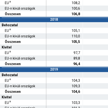
a
EU
108,2
EU-n kívüli országok
100,6
Összesen
106,8
2018
Behozatal
a
EU
105,1
EU-n kívüli országok
110,0
Összesen
105,5
Kivitel
a
EU
97,7
EU-n kívüli országok
89,8
Összesen
96,4
2019
Behozatal
a
EU
104,3
EU-n kívüli országok
109,3
Összesen
104,6
Kivitel
a
EU
103,3