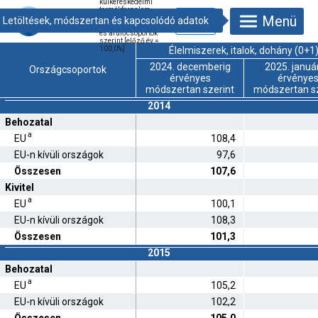
külkereskedelmi
termékforgalom
Menü
volumenindexei
országcsoportok
és árufőcsoportok
szerint [előző év =
100,0%]
Élelmiszerek, italok, dohány (0+1
2024. decemberig
2025. január
Országcsoportok
érvényes
érvénye
módszertan szerint
módszertan sz
2014
Behozatal
a
EU
108,4
EU-n kívüli országok
97,6
Összesen
107,6
Kivitel
a
EU
100,1
EU-n kívüli országok
108,3
Összesen
101,3
2015
Behozatal
a
EU
105,2
EU-n kívüli országok
102,2