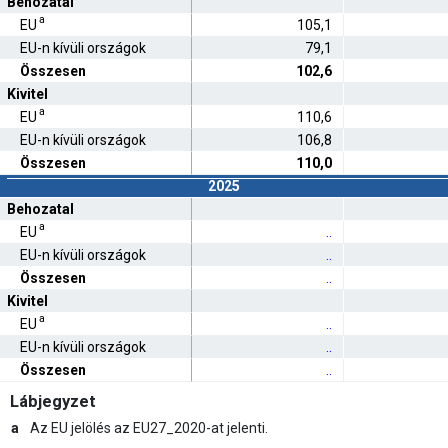
Behozatal
a
EU
105,1
EU-n kívüli országok
79,1
Összesen
102,6
Kivitel
a
EU
110,6
EU-n kívüli országok
106,8
Összesen
110,0
2025
Behozatal
a
EU
..
EU-n kívüli országok
..
Összesen
..
Kivitel
a
EU
..
EU-n kívüli országok
..
Összesen
..
Lábjegyzet
a
Az EU jelölés az EU27_2020-at jelenti.