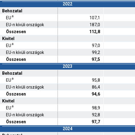
2022
Behozatal
a
EU
107,1
EU-n kívüli országok
187,0
Összesen
112,8
Kivitel
a
EU
97,0
EU-n kívüli országok
99,2
Összesen
97,5
2023
Behozatal
a
EU
95,8
EU-n kívüli országok
86,4
Összesen
94,6
Kivitel
a
EU
98,9
EU-n kívüli országok
92,8
Összesen
97,7
2024