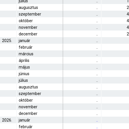
július
..
1
augusztus
..
2
szeptember
..
4
október
..
4
november
..
4
december
..
2
2025.
január
..
február
..
március
..
április
..
május
..
június
..
július
..
augusztus
..
szeptember
..
október
..
november
..
december
..
2026.
január
..
február
..