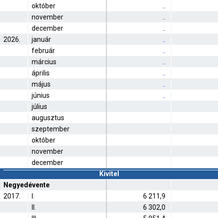
október
..
november
..
december
..
2026.
január
..
február
..
március
..
április
..
május
..
június
..
július
augusztus
szeptember
október
november
december
Kivitel
Negyedévente
2017.
I.
6 211,9
II.
6 302,0