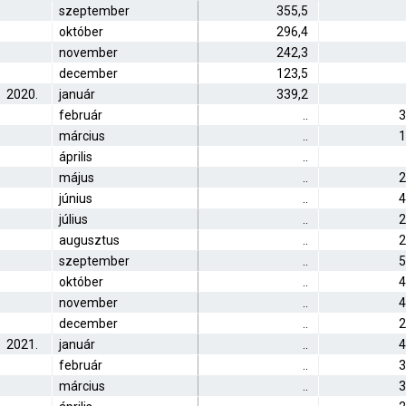
szeptember
355,5
október
296,4
november
242,3
december
123,5
2020.
január
339,2
február
..
3
március
..
1
április
..
május
..
2
június
..
4
július
..
2
augusztus
..
2
szeptember
..
5
október
..
4
november
..
4
december
..
2
2021.
január
..
4
február
..
3
március
..
3