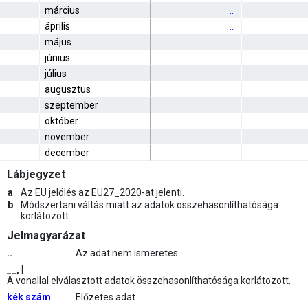
március
..
április
..
május
..
június
..
július
augusztus
szeptember
október
november
december
Lábjegyzet
a
Az EU jelölés az EU27_2020-at jelenti.
b
Módszertani váltás miatt az adatok összehasonlíthatósága
korlátozott.
Jelmagyarázat
..
Az adat nem ismeretes.
__, |
A vonallal elválasztott adatok összehasonlíthatósága korlátozott.
kék szám
Előzetes adat.