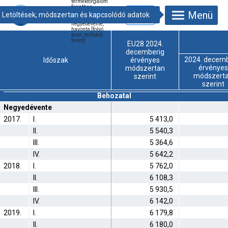
termékforgalom
forintban,
Menü
országcsoportok
szerint
negyedévente,
havonta [folyó
áron, milliárd
forint]
EU28 2024.
decemberig
2024. decemb
Időszak
érvényes
érvényes
módszertan
módszert
szerint
szerint
Behozatal
Negyedévente
2017.
I.
5 413,0
II.
5 540,3
III.
5 364,6
IV.
5 642,2
2018.
I.
5 762,0
II.
6 108,3
III.
5 930,5
IV.
6 142,0
2019.
I.
6 179,8
II.
6 180,0