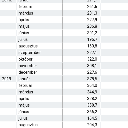
2018.
január
271,7
február
261,6
március
231,3
április
227,9
május
236,8
június
391,2
július
195,7
augusztus
160,8
szeptember
227,1
október
322,0
november
308,1
december
227,6
2019.
január
378,5
február
364,0
március
344,9
április
328,2
május
358,7
június
366,2
július
164,5
augusztus
204,3