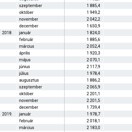
szeptember
1 885,4
október
1 949,2
november
2 042,2
december
1 650,9
2018.
január
1 824,0
február
1 885,6
március
2 052,4
április
1 920,3
május
2 070,1
június
2 117,9
július
1 978,4
augusztus
1 886,2
szeptember
2 065,9
október
2 201,1
november
2 201,5
december
1 739,4
2019.
január
1 978,7
február
2 018,1
március
2 183,0