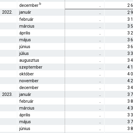
b
december
..
2 
2022.
január
..
2 
február
..
3 
március
..
3 
április
..
3 
május
..
3 
június
..
3 
július
..
3 
augusztus
..
3 
szeptember
..
4 
október
..
4 
november
..
4 
december
..
3 
2023.
január
..
3 
február
..
3 
március
..
4 
április
..
3 
május
..
3 
június
..
3 