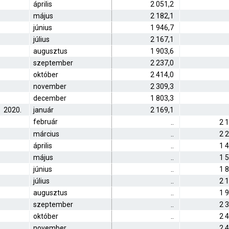
április
2 051,2
május
2 182,1
június
1 946,7
július
2 167,1
augusztus
1 903,6
szeptember
2 237,0
október
2 414,0
november
2 309,3
december
1 803,3
2020.
január
2 169,1
február
..
2 
március
..
2 
április
..
1 
május
..
1 
június
..
1 
július
..
2 
augusztus
..
1 
szeptember
..
2 
október
..
2 
november
..
2 