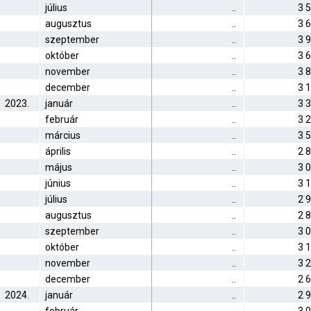
július
..
3 
augusztus
..
3 
szeptember
..
3 
október
..
3 
november
..
3 
december
..
3 
2023.
január
..
3 
február
..
3 
március
..
3 
április
..
2 
május
..
3 
június
..
3 
július
..
2 
augusztus
..
2 
szeptember
..
3 
október
..
3 
november
..
3 
december
..
2 
2024.
január
..
2 