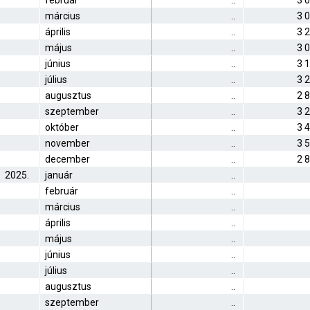
február
..
3 
március
..
3 
április
..
3 
május
..
3 
június
..
3 
július
..
3 
augusztus
..
2 
szeptember
..
3 
október
..
3 
november
..
3 
december
..
2 
2025.
január
..
február
..
március
..
április
..
május
..
június
..
július
..
augusztus
..
szeptember
..