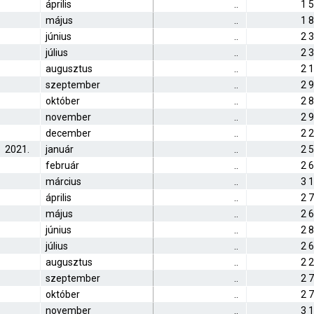
április
..
1 
május
..
1 
június
..
2 
július
..
2 
augusztus
..
2 
szeptember
..
2 
október
..
2 
november
..
2 
december
..
2 
2021.
január
..
2 
február
..
2 
március
..
3 
április
..
2 
május
..
2 
június
..
2 
július
..
2 
augusztus
..
2 
szeptember
..
2 
október
..
2 
november
..
3 