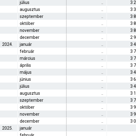
július
..
3 
augusztus
..
3 
szeptember
..
3 
október
..
3 
november
..
3 
december
..
2 
2024.
január
..
3 
február
..
3 
március
..
3 
április
..
3 
május
..
3 
június
..
3 
július
..
3 
augusztus
..
3 
szeptember
..
3 
október
..
3 
november
..
3 
december
..
3 
2025.
január
..
február
..