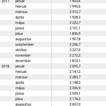
2017.
január
1 903,6
február
1 995,6
március
2 312,7
április
1 928,2
május
2 222,7
június
2 151,1
július
1 836,9
augusztus
1 907,8
szeptember
2 206,7
október
2 227,0
november
2 272,2
december
1 814,1
2018.
január
2 095,7
február
2 147,2
március
2 283,7
április
2 148,2
május
2 306,9
június
2 509,1
július
2 174,2
augusztus
2 047,0