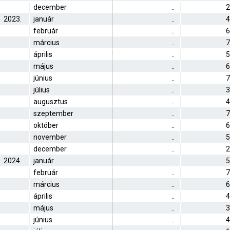
december
..
2
2023.
január
..
4
február
..
6
március
..
7
április
..
5
május
..
6
június
..
7
július
..
3
augusztus
..
4
szeptember
..
7
október
..
6
november
..
5
december
..
2
2024.
január
..
5
február
..
7
március
..
6
április
..
4
május
..
3
június
..
4