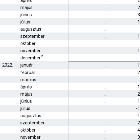
április
..
2
május
..
2
június
..
3
július
..
1
augusztus
..
szeptember
..
1
október
..
november
..
1
b
december
..
2022.
január
..
1
február
..
2
március
..
április
..
1
május
..
2
június
..
1
július
..
-
augusztus
..
-
szeptember
..
2
október
..
4
november
..
3