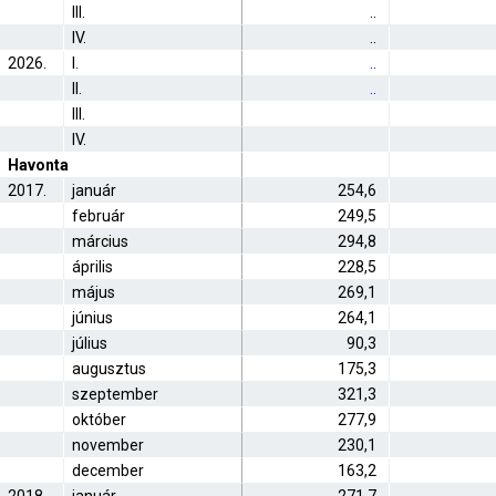
III.
..
IV.
..
2026.
I.
..
II.
..
III.
IV.
Havonta
2017.
január
254,6
február
249,5
március
294,8
április
228,5
május
269,1
június
264,1
július
90,3
augusztus
175,3
szeptember
321,3
október
277,9
november
230,1
december
163,2