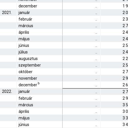
december
..
1 
2021.
január
..
2 
február
..
2 
március
..
2 
április
..
2 
május
..
2 
június
..
2 
július
..
2 
augusztus
..
2 
szeptember
..
2 
október
..
2 
november
..
2 
b
december
..
2 
2022.
január
..
2 
február
..
2 
március
..
3 
április
..
3 
május
..
3 
június
..
3 