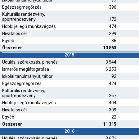
Iskolai tanulmányút, tábor
79
Egészségmegőrzés
396
Kulturális rendezvény,
sportrendezvény
172
Hobbi jellegű munkavégzés
474
Hivatalos cél
299
Egyéb
86
Összesen
10 863
2015
Üdülés, szórakozás, pihenés
3 544
Ismerős meglátogatása
6 253
Iskolai tanulmányút, tábor
92
Egészségmegőrzés
424
Kulturális rendezvény,
sportrendezvény
267
Hobbi jellegű munkavégzés
404
Hivatalos cél
309
Egyéb
22
Összesen
11 315
2016
Üdülés, szórakozás, pihenés
3 671