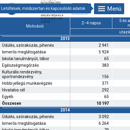
turisztikai célú
belföldi utazások
Menü
száma és
időtartama az
utazás célja és a
tartózkodási idő
5 és 
szerint
2–4 napos
n
Motiváció
utazá
2013
Üdülés, szórakozás, pihenés
2 941
Ismerős meglátogatása
5 924
Iskolai tanulmányút, tábor
65
Egészségmegőrzés
383
Kulturális rendezvény,
sportrendezvény
156
Hobbi jellegű munkavégzés
371
Hivatalos cél
292
Egyéb
65
Összesen
10 197
2014
Üdülés, szórakozás, pihenés
3 092
Ismerős meglátogatása
6 264