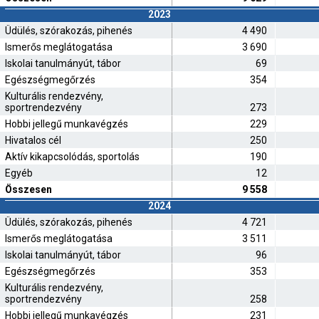
2023
Üdülés, szórakozás, pihenés
4 490
Ismerős meglátogatása
3 690
Iskolai tanulmányút, tábor
69
Egészségmegőrzés
354
Kulturális rendezvény,
sportrendezvény
273
Hobbi jellegű munkavégzés
229
Hivatalos cél
250
Aktív kikapcsolódás, sportolás
190
Egyéb
12
Összesen
9 558
2024
Üdülés, szórakozás, pihenés
4 721
Ismerős meglátogatása
3 511
Iskolai tanulmányút, tábor
96
Egészségmegőrzés
353
Kulturális rendezvény,
sportrendezvény
258
Hobbi jellegű munkavégzés
231