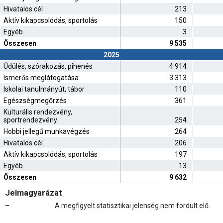
Hivatalos cél
213
Aktív kikapcsolódás, sportolás
150
Egyéb
3
Összesen
9 535
2025
Üdülés, szórakozás, pihenés
4 914
Ismerős meglátogatása
3 313
Iskolai tanulmányút, tábor
110
Egészségmegőrzés
361
Kulturális rendezvény,
sportrendezvény
254
Hobbi jellegű munkavégzés
264
Hivatalos cél
206
Aktív kikapcsolódás, sportolás
197
Egyéb
13
Összesen
9 632
Jelmagyarázat
–
A megfigyelt statisztikai jelenség nem fordult elő.