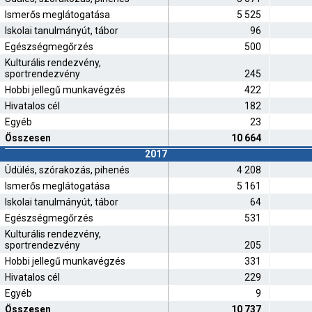
Ismerős meglátogatása
5 525
Iskolai tanulmányút, tábor
96
Egészségmegőrzés
500
Kulturális rendezvény,
sportrendezvény
245
Hobbi jellegű munkavégzés
422
Hivatalos cél
182
Egyéb
23
Összesen
10 664
2017
Üdülés, szórakozás, pihenés
4 208
Ismerős meglátogatása
5 161
Iskolai tanulmányút, tábor
64
Egészségmegőrzés
531
Kulturális rendezvény,
sportrendezvény
205
Hobbi jellegű munkavégzés
331
Hivatalos cél
229
Egyéb
9
Összesen
10 737