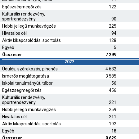
Egészségmegőrzés
122
Kulturális rendezvény,
sportrendezvény
90
Hobbi jellegű munkavégzés
225
Hivatalos cél
94
Aktív kikapcsolódás, sportolás
128
Egyéb
5
Összesen
7 299
2022
Üdülés, szórakozás, pihenés
4 632
Ismerős meglátogatása
3 585
Iskolai tanulmányút, tábor
56
Egészségmegőrzés
456
Kulturális rendezvény,
sportrendezvény
221
Hobbi jellegű munkavégzés
259
Hivatalos cél
211
Aktív kikapcsolódás, sportolás
192
Egyéb
18
Összesen
9 629