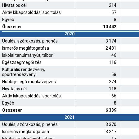
Hivatalos cél
214
Aktív kikapcsolódás, sportolás
57
Egyéb
8
Összesen
10 442
2020
Üdülés, szórakozás, pihenés
3 174
Ismerős meglátogatása
2 481
Iskolai tanulmányút, tábor
46
Egészségmegőrzés
116
Kulturális rendezvény,
sportrendezvény
58
Hobbi jellegű munkavégzés
274
Hivatalos cél
118
Aktív kikapcsolódás, sportolás
66
Egyéb
8
Összesen
6 339
2021
Üdülés, szórakozás, pihenés
3 370
Ismerős meglátogatása
3 247
Iskolai tanulmányút, tábor
17