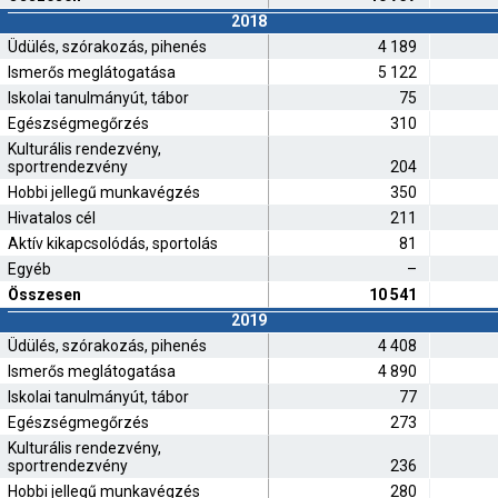
2018
Üdülés, szórakozás, pihenés
4 189
Ismerős meglátogatása
5 122
Iskolai tanulmányút, tábor
75
Egészségmegőrzés
310
Kulturális rendezvény,
sportrendezvény
204
Hobbi jellegű munkavégzés
350
Hivatalos cél
211
Aktív kikapcsolódás, sportolás
81
Egyéb
–
Összesen
10 541
2019
Üdülés, szórakozás, pihenés
4 408
Ismerős meglátogatása
4 890
Iskolai tanulmányút, tábor
77
Egészségmegőrzés
273
Kulturális rendezvény,
sportrendezvény
236
Hobbi jellegű munkavégzés
280