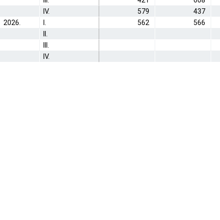
III.
421
608
IV.
579
437
2026.
I.
562
566
II.
III.
IV.