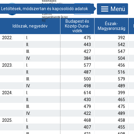
többnapos
turisztikai célú
Menü
belföldi utazások
száma úti cél
szerint
negyedévente [ezer
fő]
Budapest és
Észak-
Időszak, negyedév
Közép-Duna-
Magyarország
vidék
2022.
I.
475
392
II.
443
542
III.
427
547
IV.
384
504
2023.
I.
577
456
II.
487
516
III.
500
579
IV.
498
489
2024.
I.
614
399
II.
430
465
III.
479
475
IV.
422
489
2025.
I.
468
458
II.
407
455