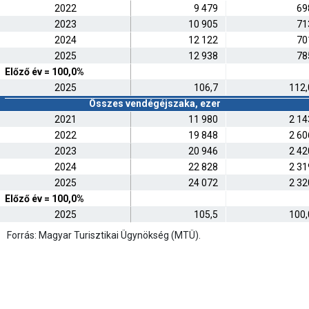
2022
9 479
69
2023
10 905
71
2024
12 122
70
2025
12 938
78
Előző év = 100,0%
2025
106,7
112,
Összes vendégéjszaka, ezer
2021
11 980
2 14
2022
19 848
2 60
2023
20 946
2 42
2024
22 828
2 31
2025
24 072
2 32
Előző év = 100,0%
2025
105,5
100,
Forrás: Magyar Turisztikai Ügynökség (MTÜ).