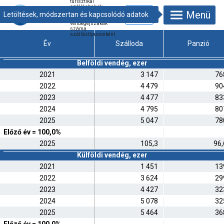
turisztikai
szálláshelyek
Menü
vendégforgalma és
az eltöltött
vendégéjszakák
száma
szállástípusonként
Év
Szálloda
Panzió
Belföldi vendég, ezer
2021
3 147
76
2022
4 479
90
2023
4 477
83
2024
4 795
80
2025
5 047
78
Előző év = 100,0%
2025
105,3
96,
Külföldi vendég, ezer
2021
1 451
13
2022
3 624
29
2023
4 427
32
2024
5 078
32
2025
5 464
36