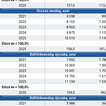
Előző év = 100,0%
2025
107,6
113,
Összes vendég, ezer
2021
4 598
90
2022
8 103
1 20
2023
8 903
1 15
2024
9 873
1 13
2025
10 510
1 14
Előző év = 100,0%
2025
106,5
101,
Belföldivendég-éjszaka, ezer
2021
7 992
1 78
2022
10 369
1 90
2023
10 041
1 70
2024
10 705
1 61
2025
11 134
1 53
Előző év = 100,0%
2025
104,0
94,
Külföldivendég-éjszaka, ezer
2021
3 988
36