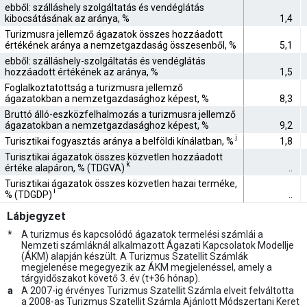
ebből: szálláshely szolgáltatás és vendéglátás
kibocsátásának az aránya, %
1,4
Turizmusra jellemző ágazatok összes hozzáadott
értékének aránya a nemzetgazdaság összesenből, %
5,1
ebből: szálláshely-szolgáltatás és vendéglátás
hozzáadott értékének az aránya, %
1,5
Foglalkoztatottság a turizmusra jellemző
ágazatokban a nemzetgazdasághoz képest, %
8,3
Bruttó álló-eszközfelhalmozás a turizmusra jellemző
ágazatokban a nemzetgazdasághoz képest, %
9,2
j
Turisztikai fogyasztás aránya a belföldi kínálatban, %
1,8
Turisztikai ágazatok összes közvetlen hozzáadott
k
értéke alapáron, % (TDGVA)
..
Turisztikai ágazatok összes közvetlen hazai terméke,
i
% (TDGDP)
..
Lábjegyzet
*
A turizmus és kapcsolódó ágazatok termelési számlái a
Nemzeti számláknál alkalmazott Ágazati Kapcsolatok Modellje
(ÁKM) alapján készült. A Turizmus Szatellit Számlák
megjelenése megegyezik az ÁKM megjelenéssel, amely a
tárgyidőszakot követő 3. év (t+36 hónap).
a
A 2007-ig érvényes Turizmus Szatellit Számla elveit felváltotta
a 2008-as Turizmus Szatellit Számla Ajánlott Módszertani Keret