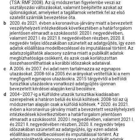
(TSA: RMF 2008). Az új módszertan figyelembe veszi az
osztályozási változásokat, valamint beépítette azokat az
újdonságokat, amelyeket a tagállamok vetettek fel az első
szatellit számlák bevezetése óta.
b
2020. és 2021. évben a koronavírus-járvány miatt a bevezetett
veszélyhelyzeti intézkedések következtében a határforgalom
jelentősen elmaradt a szokásostól. 2020 I. negyedévében,
valamint 2021 I. és 2021 II. negyedévében részben, 2020. II.
negyedév teljes időszakában szünetelt az adatgyűjtés, így ezen
adatok előállítása modellbecsléssel és imputálással történt. Az
adatszolgáltatók alacsony száma miatt a publikált adatok
megbízhatósága csökkent, és azok csak korlátozottan
összehasonlíthatóak a korábbi időszakok adataival.
c
A 2006. és 2007. évi adat nem tartalmazza az egynapos
utazásokat. 2008-tól a 2005.évi arányokat vetítettük ki a nem
megfigyelt egynapos utazásokra. 2015 tárgyévtől a belföldi
turisztikai utazásokra vonatkozó adatgyűjtés újonnan
bevezetett kérdései alapján kerül becslésre.
d
2004–2007-ig a Külföldre utazók turisztikai kiadásaiban
szerepelnek a határon belüli és kívüli költések. 2008-tól az új
módszertan alapján csak a külföldi költések. * 2020. és 2021.
évben a koronavírus-járvány miatt a bevezetett veszélyhelyzeti
intézkedések következtében a határforgalom jelentősen
elmaradt a szokásostól. 2020 I. negyedévében, valamint 2021 I.
és 2021 II. negyedévében részben, 2020. II. negyedév teljes
időszakában szünetelt az adatgyűjtés, így ezen adatok
előállítása modellbecsléssel és imputálással történt. Az
adatszolgáltatók alacsony száma miatt a publikált adatok