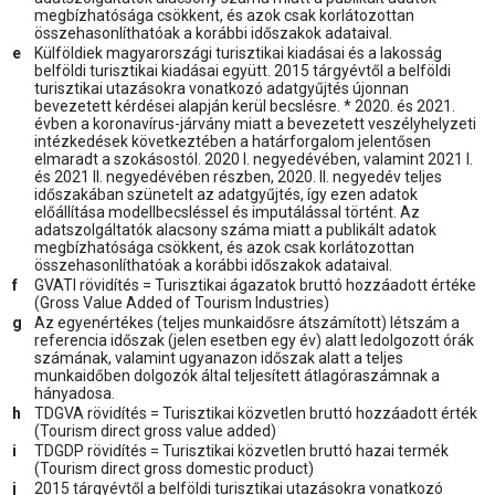
megbízhatósága csökkent, és azok csak korlátozottan
összehasonlíthatóak a korábbi időszakok adataival.
e
Külföldiek magyarországi turisztikai kiadásai és a lakosság
belföldi turisztikai kiadásai együtt. 2015 tárgyévtől a belföldi
turisztikai utazásokra vonatkozó adatgyűjtés újonnan
bevezetett kérdései alapján kerül becslésre. * 2020. és 2021.
évben a koronavírus-járvány miatt a bevezetett veszélyhelyzeti
intézkedések következtében a határforgalom jelentősen
elmaradt a szokásostól. 2020 I. negyedévében, valamint 2021 I.
és 2021 II. negyedévében részben, 2020. II. negyedév teljes
időszakában szünetelt az adatgyűjtés, így ezen adatok
előállítása modellbecsléssel és imputálással történt. Az
adatszolgáltatók alacsony száma miatt a publikált adatok
megbízhatósága csökkent, és azok csak korlátozottan
összehasonlíthatóak a korábbi időszakok adataival.
f
GVATI rövidítés = Turisztikai ágazatok bruttó hozzáadott értéke
(Gross Value Added of Tourism Industries)
g
Az egyenértékes (teljes munkaidősre átszámított) létszám a
referencia időszak (jelen esetben egy év) alatt ledolgozott órák
számának, valamint ugyanazon időszak alatt a teljes
munkaidőben dolgozók által teljesített átlagóraszámnak a
hányadosa.
h
TDGVA rövidítés = Turisztikai közvetlen bruttó hozzáadott érték
(Tourism direct gross value added)
i
TDGDP rövidítés = Turisztikai közvetlen bruttó hazai termék
(Tourism direct gross domestic product)
j
2015 tárgyévtől a belföldi turisztikai utazásokra vonatkozó