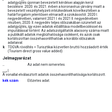
adatgyűjtés újonnan bevezetett kérdései alapján kerül
becslésre. 2020. és 2021. évben a koronavírus-járvány miatt a
bevezetett veszélyhelyzeti intézkedések következtében a
határforgalom jelentősen elmaradt a szokásostól. 2020 I.
negyedévében, valamint 2021 I. és 2021 II. negyedévében
részben, 2020. II. negyedév teljes időszakában szünetelt az
adatgyűjtés, így ezen adatok előállítása modellbecsléssel és
imputálással történt. Az adatszolgáltatók alacsony száma miatt
a publikált adatok megbízhatósága csökkent, és azok csak
korlátozottan összehasonlíthatóak a korábbi időszakok
adataival.
k
TDGVA rövidítés = Turisztikai közvetlen bruttó hozzáadott érték
(Tourism direct gross value added)
Jelmagyarázat
..
Az adat nem ismeretes.
__, |
A vonallal elválasztott adatok összehasonlíthatósága korlátozott.
kék szám
Előzetes adat.