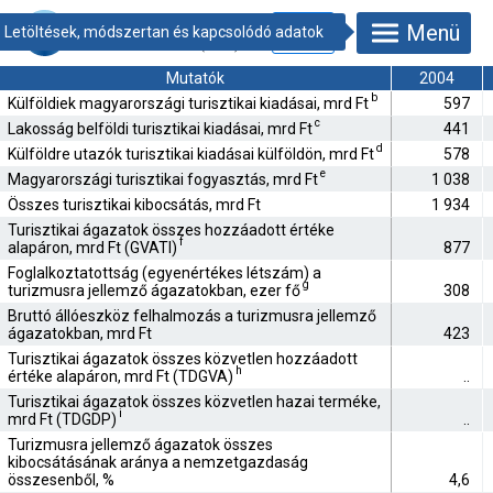
27.1.1.27.
Menü
Turizmus Szatellit
Számlák (TSzSz)
*
Mutatók
2004
b
Külföldiek magyarországi turisztikai kiadásai, mrd Ft
597
c
Lakosság belföldi turisztikai kiadásai, mrd Ft
441
d
Külföldre utazók turisztikai kiadásai külföldön, mrd Ft
578
e
Magyarországi turisztikai fogyasztás, mrd Ft
1 038
Összes turisztikai kibocsátás, mrd Ft
1 934
Turisztikai ágazatok összes hozzáadott értéke
f
alapáron, mrd Ft (GVATI)
877
Foglalkoztatottság (egyenértékes létszám) a
g
turizmusra jellemző ágazatokban, ezer fő
308
Bruttó állóeszköz felhalmozás a turizmusra jellemző
ágazatokban, mrd Ft
423
Turisztikai ágazatok összes közvetlen hozzáadott
h
értéke alapáron, mrd Ft (TDGVA)
..
Turisztikai ágazatok összes közvetlen hazai terméke,
i
mrd Ft (TDGDP)
..
Turizmusra jellemző ágazatok összes
kibocsátásának aránya a nemzetgazdaság
összesenből, %
4,6