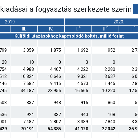
k kiadásai a fogyasztás szerkezete szerint
2019.
2020.
a
b
c
III.
IV.
I.
II.
III.
Külföldi utazásokhoz kapcsolódó költés, millió forint
 799
3 359
1 875
1 692
952
2 7
28
10
0
3
0
 754
4 988
4 407
4 222
2 280
2 3
 512
10 824
10 646
9 321
3 637
6 0
 446
7 582
9 415
4 570
1 445
2 8
 745
34 187
23 956
16 566
10 220
17 5
508
837
948
916
860
5
636
924
337
440
108
5
 001
7 482
2 802
3 389
2 840
3 3
 429
70 191
54 385
41 120
22 342
35 9