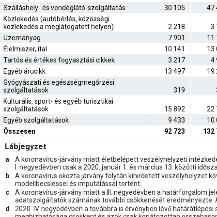
Szálláshely- és vendéglátó-szolgáltatás
30 105
47
Közlekedés (autóbérlés, közösségi
közlekedés a meglátogatott helyen)
2 218
3
Üzemanyag
7 901
11
Élelmiszer, ital
10 141
13
Tartós és értékes fogyasztási cikkek
3 217
4
Egyéb árucikk
13 497
19
Gyógyászati és egészségmegőrzési
szolgáltatások
319
Kulturális, sport- és egyéb turisztikai
szolgáltatások
15 892
22
Egyéb szolgáltatások
9 433
10
Összesen
92 723
132
Lábjegyzet
a
A koronavírus-járvány miatt életbelépett veszélyhelyzeti intézked
I. negyedévben csak a 2020. január 1. és március 13. közötti idős
b
A koronavírus okozta járvány folytán kihirdetett veszélyhelyzet kö
modellbecsléssel és imputálással történt.
c
A koronavírus-járvány miatt a III. negyedévben a határforgalom je
adatszolgáltatók számának további csökkenését eredményezte. A f
d
2020. IV. negyedévben a továbbra is érvényben lévő határátlépési
megbízhatósága csökkent és azok csak korlátozottan összehasonlí