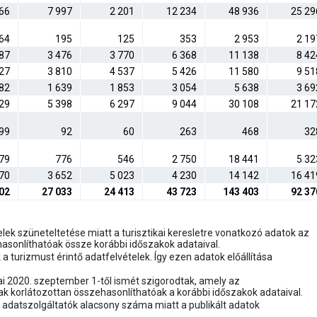
66
7 997
2 201
12 234
48 936
25 29
64
195
125
353
2 953
2 19
87
3 476
3 770
6 368
11 138
8 42
27
3 810
4 537
5 426
11 580
9 51
82
1 639
1 853
3 054
5 638
3 69
29
5 398
6 297
9 044
30 108
21 17
99
92
60
263
468
32
79
776
546
2 750
18 441
5 32
70
3 652
5 023
4 230
14 142
16 41
02
27 033
24 413
43 723
143 403
92 37
lek szüneteltetése miatt a turisztikai keresletre vonatkozó adatok az
hasonlíthatóak össze korábbi időszakok adataival.
a turizmust érintő adatfelvételek. Így ezen adatok előállítása
ai 2020. szeptember 1-től ismét szigorodtak, amely az
 korlátozottan összehasonlíthatóak a korábbi időszakok adataival.
 adatszolgáltatók alacsony száma miatt a publikált adatok