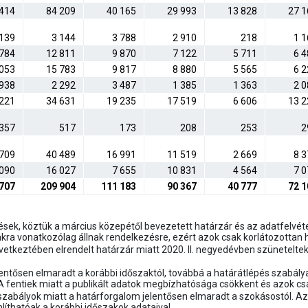
 414
84 209
40 165
29 993
13 828
27 1
 139
3 144
3 788
2 910
218
1 1
 784
12 811
9 870
7 122
5 711
6 4
 053
15 783
9 817
8 880
5 565
6 2
 938
2 292
3 487
1 385
1 363
2 0
 221
34 631
19 235
17 519
6 606
13 2
357
517
173
208
253
2
 709
40 489
16 991
11 519
2 669
8 3
 090
16 027
7 655
10 831
4 564
7 0
 707
209 904
111 183
90 367
40 777
72 1
ések, köztük a március közepétől bevezetett határzár és az adatfelvéte
zakra vonatkozólag állnak rendelkezésre, ezért azok csak korlátozottan 
vetkeztében elrendelt határzár miatt 2020. II. negyedévben szüneteltek 
lentősen elmaradt a korábbi időszaktól, továbbá a határátlépés szabály
entiek miatt a publikált adatok megbízhatósága csökkent és azok csak
 szabályok miatt a határforgalom jelentősen elmaradt a szokásostól. Az
thatóak a korábbi időszakok adataival.