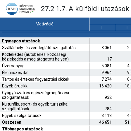
27.2.1.7. A külföldi utazáso
Motiváció
I.
II.
Egynapos utazások
Szálláshely- és vendéglátó-szolgáltatás
3 061
2
Közlekedés (autóbérlés, közösségi
közlekedés a meglátogatott helyen)
17
Üzemanyag
5 081
4
Élelmiszer, ital
9 964
9
Tartós és értékes fogyasztási cikkek
7 274
10
Egyéb árucikk
16 420
18
Gyógyászati és egészségmegőrzési
szolgáltatások
932
Kulturális, sport- és egyéb turisztikai
szolgáltatások
784
Egyéb szolgáltatások
3 118
4
Összesen
46 651
51
Többnapos utazások