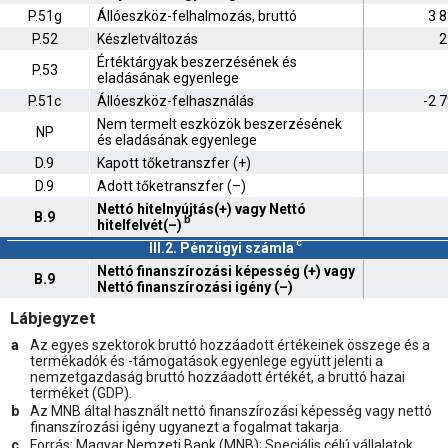
P.51g
Állóeszköz-felhalmozás, bruttó
3 
P.52
Készletváltozás
2
Értéktárgyak beszerzésének és
P.53
eladásának egyenlege
P.51c
Állóeszköz-felhasználás
-2 
Nem termelt eszközök beszerzésének
NP
és eladásának egyenlege
D.9
Kapott tőketranszfer (+)
D.9
Adott tőketranszfer (–)
Nettó hitelnyújtás(+) vagy Nettó
B.9
b
hitelfelvét(–)
c
III.2. Pénzügyi számla
Nettó finanszírozási képesség (+) vagy
B.9
Nettó finanszírozási igény (–)
Lábjegyzet
a
Az egyes szektorok bruttó hozzáadott értékeinek összege és a
termékadók és -támogatások egyenlege együtt jelenti a
nemzetgazdaság bruttó hozzáadott értékét, a bruttó hazai
terméket (GDP).
b
Az MNB által használt nettó finanszírozási képesség vagy nettó
finanszírozási igény ugyanezt a fogalmat takarja.
c
Forrás: Magyar Nemzeti Bank (MNB); Speciális célú vállalatok