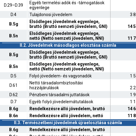
Egyéb termelési adók és -támogatások
D.29–D.39
egyenlege
D.4
Tulajdonosi jövedelem
3 
Elsődleges jövedelmek egyenlege,
B.5g
bruttó (Bruttó nemzeti jövedelem, GNI)
14 5
Elsődleges jövedelmek egyenlege,
B.5n
nettó (Nettó nemzeti jövedelem, NNI)
11 7
II.2. Jövedelmek másodlagos elosztása számla
Elsődleges jövedelmek egyenlege,
B.5g
bruttó (Bruttó nemzeti jövedelem, GNI)
Elsődleges jövedelmek egyenlege,
B.5n
nettó (Nettó nemzeti jövedelem, NNI)
D.5
Folyó jövedelem- és vagyonadók
1 
Nettó társadalombiztosítási
D.61
hozzájárulások
2 
D.62
Pénzbeni társadalmi juttatások
1 
D.7
Egyéb folyó jövedelemátutalások
1 
B.6g
Rendelkezésre álló jövedelem, bruttó
14 6
B.6n
Rendelkezésre álló jövedelem, nettó
11 8
II.3. Természetbeni jövedelmek újraelosztása számla
B.6g
Rendelkezésre álló jövedelem, bruttó