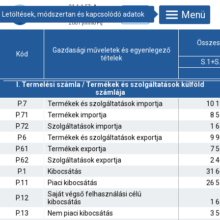
21.1.1.57. A
Menü
nemzetgazdaság
integrált számlái,
2001 [millió Ft]
Össze
Gazdasági műveletek és egyenlegező
Kód
tételek
S.1+S
I. Termelési számla / Termékek és szolgáltatások külföld
számlája
P.7
Termékek és szolgáltatások importja
10 1
P.71
Termékek importja
8 
P.72
Szolgáltatások importja
1 
P.6
Termékek és szolgáltatások exportja
9 
P.61
Termékek exportja
7 
P.62
Szolgáltatások exportja
2 
P.1
Kibocsátás
31 6
P.11
Piaci kibocsátás
26 5
Saját végső felhasználási célú
P.12
kibocsátás
1 
P.13
Nem piaci kibocsátás
3 