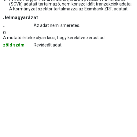
(SCVk) adatait tartalmazó, nem konszolidált tranzakciók adatai.
A Kormányzat szektor tartalmazza az Eximbank ZRT. adatait.
Jelmagyarázat
..
Az adat nem ismeretes.
0
A mutató értéke olyan kicsi, hogy kerekítve zérust ad.
zöld szám
Revideált adat.