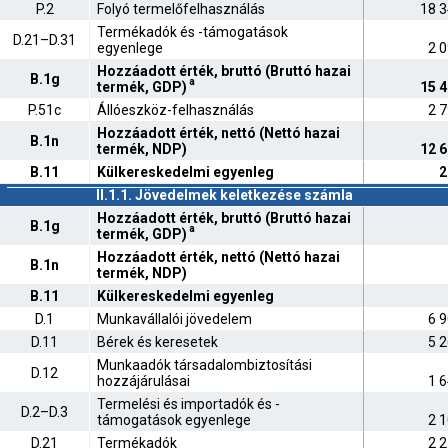
P.2
Folyó termelőfelhasználás
18 3
Termékadók és -támogatások
D.21–D.31
egyenlege
2 
Hozzáadott érték, bruttó (Bruttó hazai
B.1g
a
termék, GDP)
15 4
P.51c
Állóeszköz-felhasználás
2 
Hozzáadott érték, nettó (Nettó hazai
B.1n
termék, NDP)
12 6
B.11
Külkereskedelmi egyenleg
2
II.1.1. Jövedelmek keletkezése számla
Hozzáadott érték, bruttó (Bruttó hazai
B.1g
a
termék, GDP)
Hozzáadott érték, nettó (Nettó hazai
B.1n
termék, NDP)
B.11
Külkereskedelmi egyenleg
D.1
Munkavállalói jövedelem
6 
D.11
Bérek és keresetek
5 
Munkaadók társadalombiztosítási
D.12
hozzájárulásai
1 
Termelési és importadók és -
D.2–D.3
támogatások egyenlege
2 
D.21
Termékadók
2 