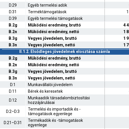
D.29
Egyéb termelési adók
D.31
Terméktámogatások
1
D.39
Egyéb termelési támogatások
B.2g
Működési eredmény, bruttó
4 
B.2n
Működési eredmény, nettó
1 
B.3g
Vegyes jövedelem, bruttó
1 
B.3n
Vegyes jövedelem, nettó
1 
II.1.2. Elsődleges jövedelmek elosztása számla
B.2g
Működési eredmény, bruttó
B.2n
Működési eredmény, nettó
B.3g
Vegyes jövedelem, bruttó
B.3n
Vegyes jövedelem, nettó
D.1
Munkavállalói jövedelem
D.11
Bérek és keresetek
Munkaadók társadalombiztosítási
D.12
hozzájárulásai
Termelési és importadók és -
D.2–D.3
támogatások egyenlege
Termékadók és -támogatások
D.21–D.31
egyenlege