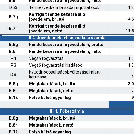
B.6n
Rendelkezésre álló jövedelem, nettó
D.63
Természetbeni társadalmi juttatások
1 
Korrigált rendelkezésre álló
B.7g
jövedelem, bruttó
14 6
Korrigált rendelkezésre álló
B.7n
jövedelem, nettó
11 8
II.4. Jövedelmek felhasználása számla
B.6g
Rendelkezésre álló jövedelem, bruttó
B.6n
Rendelkezésre álló jövedelem, nettó
P.4
Végső fogyasztás
11 5
P.3
Végső fogyasztási kiadások
11 5
Nyugdíjjogosultságok változása miatti
D.8
korrekció
1
B.8g
Megtakarítások, bruttó
3 
B.8n
Megtakarítások, nettó
2
B.12
Folyó külső egyenleg
9
III.1. Tőkeszámla
B.8g
Megtakarítások, bruttó
B.8n
Megtakarítások, nettó
B.12
Folyó külső egyenleg