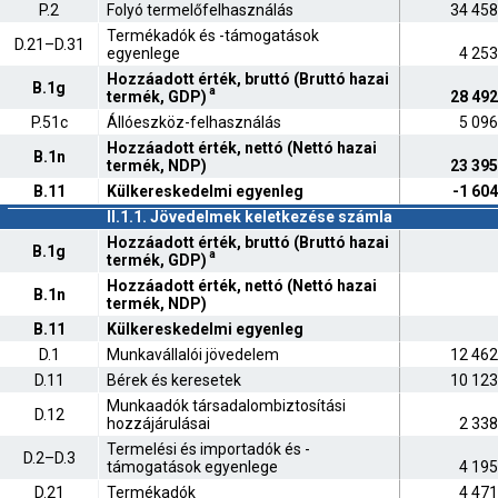
P.2
Folyó termelőfelhasználás
34 458
Termékadók és -támogatások
D.21–D.31
egyenlege
4 253
Hozzáadott érték, bruttó (Bruttó hazai
B.1g
a
termék, GDP)
28 492
P.51c
Állóeszköz-felhasználás
5 096
Hozzáadott érték, nettó (Nettó hazai
B.1n
termék, NDP)
23 395
B.11
Külkereskedelmi egyenleg
-1 604
II.1.1. Jövedelmek keletkezése számla
Hozzáadott érték, bruttó (Bruttó hazai
B.1g
a
termék, GDP)
Hozzáadott érték, nettó (Nettó hazai
B.1n
termék, NDP)
B.11
Külkereskedelmi egyenleg
D.1
Munkavállalói jövedelem
12 462
D.11
Bérek és keresetek
10 123
Munkaadók társadalombiztosítási
D.12
hozzájárulásai
2 338
Termelési és importadók és -
D.2–D.3
támogatások egyenlege
4 195
D.21
Termékadók
4 471