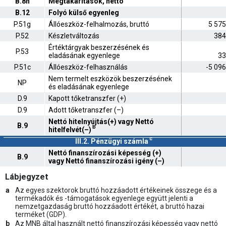
B.8n
Megtakarítások, nettó
B.12
Folyó külső egyenleg
P.51g
Állóeszköz-felhalmozás, bruttó
5 575
P.52
Készletváltozás
384
Értéktárgyak beszerzésének és
P.53
eladásának egyenlege
33
P.51c
Állóeszköz-felhasználás
-5 09
Nem termelt eszközök beszerzésének
NP
és eladásának egyenlege
D.9
Kapott tőketranszfer (+)
D.9
Adott tőketranszfer (–)
Nettó hitelnyújtás(+) vagy Nettó
B.9
b
hitelfelvét(–)
c
III.2. Pénzügyi számla
Nettó finanszírozási képesség (+)
B.9
vagy Nettó finanszírozási igény (–)
Lábjegyzet
a
Az egyes szektorok bruttó hozzáadott értékeinek összege és a
termékadók és -támogatások egyenlege együtt jelenti a
nemzetgazdaság bruttó hozzáadott értékét, a bruttó hazai
terméket (GDP).
b
Az MNB által használt nettó finanszírozási képesség vagy nettó