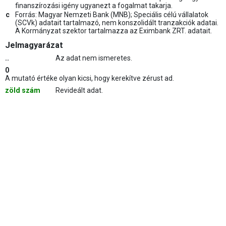
finanszírozási igény ugyanezt a fogalmat takarja.
c
Forrás: Magyar Nemzeti Bank (MNB); Speciális célú vállalatok
(SCVk) adatait tartalmazó, nem konszolidált tranzakciók adatai.
A Kormányzat szektor tartalmazza az Eximbank ZRT. adatait.
Jelmagyarázat
..
Az adat nem ismeretes.
0
A mutató értéke olyan kicsi, hogy kerekítve zérust ad.
zöld szám
Revideált adat.