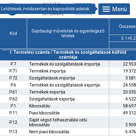
21.1.1.67. A
Menü
nemzetgazdaság
integrált számlái,
2011 [millió Ft]
Összese
Gazdasági műveletek és egyenlegező
Kód
tételek
S.1+S.2
I. Termelési számla / Termékek és szolgáltatások külföld
számlája
P.7
Termékek és szolgáltatások importja
22 953
P.71
Termékek importja
19 372
P.72
Szolgáltatások importja
3 581
P.6
Termékek és szolgáltatások exportja
24 558
P.61
Termékek exportja
20 035
P.62
Szolgáltatások exportja
4 522
P.1
Kibocsátás
58 697
P.11
Piaci kibocsátás
49 312
Saját végső felhasználási célú
P.12
kibocsátás
2 909
P.13
Nem piaci kibocsátás
6 476