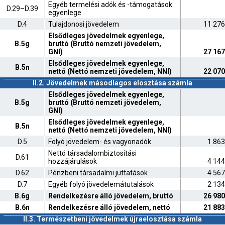
Egyéb termelési adók és -támogatások
D.29–D.39
egyenlege
D.4
Tulajdonosi jövedelem
11 276
Elsődleges jövedelmek egyenlege,
B.5g
bruttó (Bruttó nemzeti jövedelem,
GNI)
27 167
Elsődleges jövedelmek egyenlege,
B.5n
nettó (Nettó nemzeti jövedelem, NNI)
22 070
II.2. Jövedelmek másodlagos elosztása számla
Elsődleges jövedelmek egyenlege,
B.5g
bruttó (Bruttó nemzeti jövedelem,
GNI)
Elsődleges jövedelmek egyenlege,
B.5n
nettó (Nettó nemzeti jövedelem, NNI)
D.5
Folyó jövedelem- és vagyonadók
1 863
Nettó társadalombiztosítási
D.61
hozzájárulások
4 144
D.62
Pénzbeni társadalmi juttatások
4 567
D.7
Egyéb folyó jövedelemátutalások
2 134
B.6g
Rendelkezésre álló jövedelem, bruttó
26 980
B.6n
Rendelkezésre álló jövedelem, nettó
21 883
II.3. Természetbeni jövedelmek újraelosztása számla