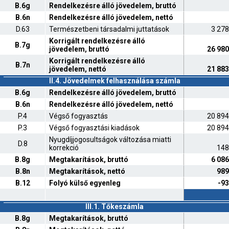
B.6g
Rendelkezésre álló jövedelem, bruttó
B.6n
Rendelkezésre álló jövedelem, nettó
D.63
Természetbeni társadalmi juttatások
3 278
Korrigált rendelkezésre álló
B.7g
jövedelem, bruttó
26 980
Korrigált rendelkezésre álló
B.7n
jövedelem, nettó
21 883
II.4. Jövedelmek felhasználása számla
B.6g
Rendelkezésre álló jövedelem, bruttó
B.6n
Rendelkezésre álló jövedelem, nettó
P.4
Végső fogyasztás
20 894
P.3
Végső fogyasztási kiadások
20 894
Nyugdíjjogosultságok változása miatti
D.8
korrekció
148
B.8g
Megtakarítások, bruttó
6 086
B.8n
Megtakarítások, nettó
989
B.12
Folyó külső egyenleg
-93
III.1. Tőkeszámla
B.8g
Megtakarítások, bruttó