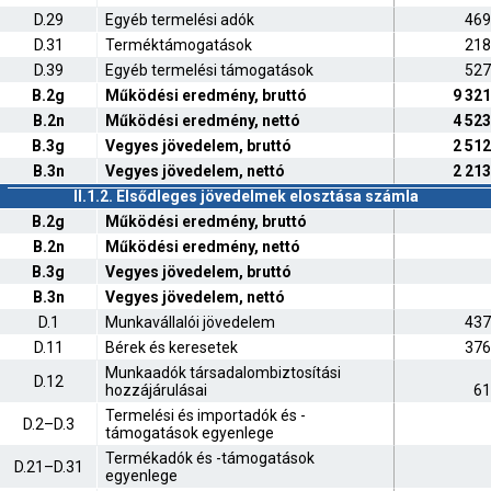
D.29
Egyéb termelési adók
469
D.31
Terméktámogatások
218
D.39
Egyéb termelési támogatások
527
B.2g
Működési eredmény, bruttó
9 321
B.2n
Működési eredmény, nettó
4 523
B.3g
Vegyes jövedelem, bruttó
2 512
B.3n
Vegyes jövedelem, nettó
2 213
II.1.2. Elsődleges jövedelmek elosztása számla
B.2g
Működési eredmény, bruttó
B.2n
Működési eredmény, nettó
B.3g
Vegyes jövedelem, bruttó
B.3n
Vegyes jövedelem, nettó
D.1
Munkavállalói jövedelem
437
D.11
Bérek és keresetek
376
Munkaadók társadalombiztosítási
D.12
hozzájárulásai
61
Termelési és importadók és -
D.2–D.3
támogatások egyenlege
Termékadók és -támogatások
D.21–D.31
egyenlege